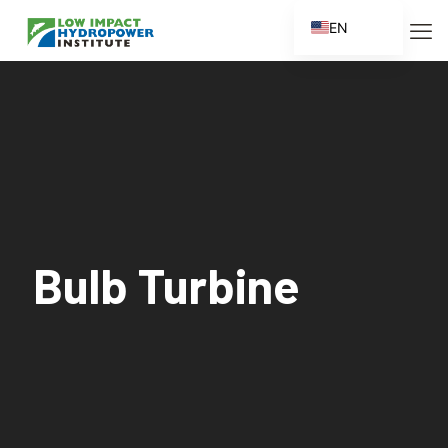
EN
ES
FR
ZH
ZH_CN
Bulb Turbine