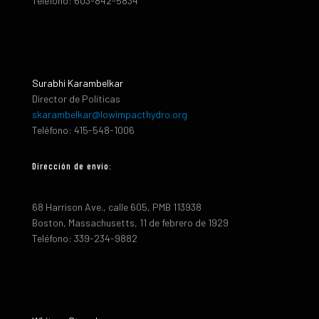
Teléfono: 603-842-5834
Surabhi Karambelkar
Director de Políticas
skarambelkar@lowimpacthydro.org
Teléfono: 415-548-1006
Dirección de envio:
68 Harrison Ave., calle 605, PMB 113938
Boston, Massachusetts, 11 de febrero de 1929
Teléfono: 339-234-9882