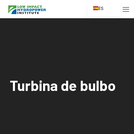
ES
EN
FR
ZH
ZH_CN
Turbina de bulbo