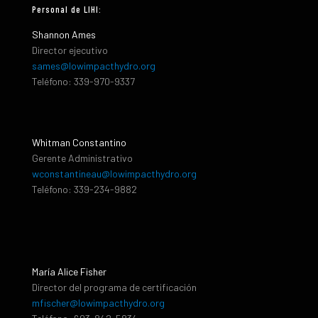
Personal de LIHI:
Shannon Ames
Director ejecutivo
sames@lowimpacthydro.org
Teléfono: 339-970-9337
Whitman Constantino
Gerente Administrativo
wconstantineau@lowimpacthydro.org
Teléfono: 339-234-9882
María Alice Fisher
Director del programa de certificación
mfischer@lowimpacthydro.org