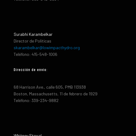
Surabhi Karambelkar
Director de Políticas
skarambelkar@lowimpacthydro.org
Teléfono: 415-548-1006
Dirección de envio:
68 Harrison Ave., calle 605, PMB 113938
Boston, Massachusetts, 11 de febrero de 1929
Teléfono: 339-234-9882
Whitney Stoval