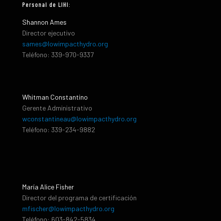
Personal de LIHI:
Shannon Ames
Director ejecutivo
sames@lowimpacthydro.org
Teléfono: 339-970-9337
Whitman Constantino
Gerente Administrativo
wconstantineau@lowimpacthydro.org
Teléfono: 339-234-9882
María Alice Fisher
Director del programa de certificación
mfischer@lowimpacthydro.org
Teléfono: 603-842-5834