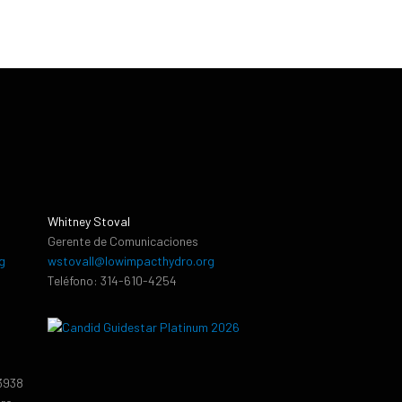
Whitney Stoval
Gerente de Comunicaciones
g
wstovall@lowimpacthydro.org
Teléfono: 314-610-4254
13938