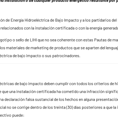
ha instalación o de cualquier producto energético resultante por 
ción de Energía Hidroeléctrica de Bajo Impacto y a los partidarios de
elacionados con la instalación certificada o con la energía generada
 logotipo o sello de LIHI que no sea coherente con estas Pautas de 
 los materiales de marketing de productos que se aparten del lengua
léctrica de bajo impacto o sus patrocinadores.
éctricas de bajo impacto deben cumplir con todos los criterios de h
 que una instalación certificada ha cometido una infracción signific
una declaración falsa sustancial de los hechos en alguna presentación 
ial no se corrige dentro de los treinta (30) días posteriores a que la
irectivo puede: