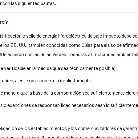
r con las siguientes pautas.
rcio
tificación o sello de energía hidroeléctrica de bajo impacto debe se
de los EE. UU., también conocidas como Guías para el uso de afirma
0
De acuerdo con las Guías Verdes, todas las afirmaciones ambientale
 verificable en la medida que sea técnicamente posible);
 ambientales, expresamente o implícitamente;
manera que la base de la comparación sea suficientemente clara par
es o exenciones de responsabilidad necesarios sean lo suficienteme
 obligación de los establecimientos y los comercializadores de gara
g comunicadas razonablemente mediante su publicidad y declaracion