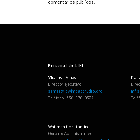
comentarios públicos.
Personal de LIHI:
Shannon Ames
Marí
Director ejecutivo
Dire
sames@lowimpacthydro.org
mfis
Teléfono: 339-970-9337
Telé
Whitman Constantino
Gerente Administrativo