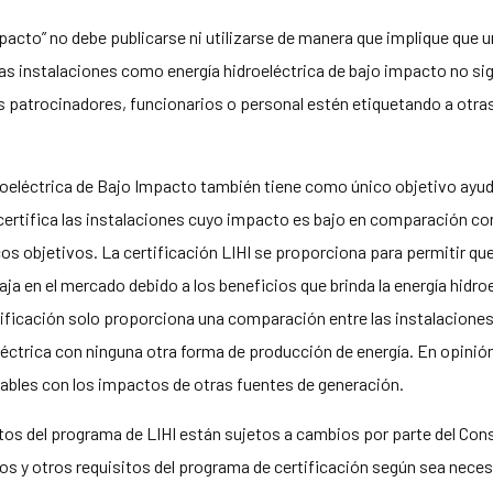
mpacto” no debe publicarse ni utilizarse de manera que implique que 
as instalaciones como energía hidroeléctrica de bajo impacto no signi
s patrocinadores, funcionarios o personal estén etiquetando a otras
roeléctrica de Bajo Impacto también tiene como único objetivo ayud
I certifica las instalaciones cuyo impacto es bajo en comparación co
os objetivos. La certificación LIHI se proporciona para permitir que
ja en el mercado debido a los beneficios que brinda la energía hidr
tificación solo proporciona una comparación entre las instalacione
léctrica con ninguna otra forma de producción de energía. En opinión
ables con los impactos de otras fuentes de generación.
sitos del programa de LIHI están sujetos a cambios por parte del Cons
ios y otros requisitos del programa de certificación según sea necesa