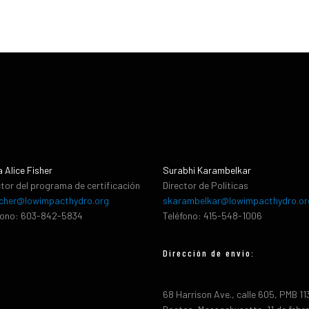
a Alice Fisher
Surabhi Karambelkar
ctor del programa de certificación
Director de Políticas
cher@lowimpacthydro.org
skarambelkar@lowimpacthydro.or
fono: 603-842-5834
Teléfono: 415-548-1006
Dirección de envio:
68 Harrison Ave., calle 605, PMB 1