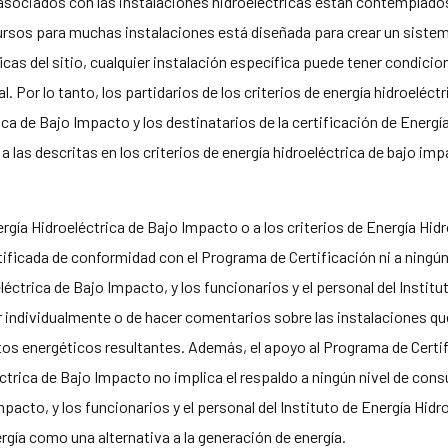
sociados con las instalaciones hidroeléctricas están contemplados 
rsos para muchas instalaciones está diseñada para crear un sistem
cas del sitio, cualquier instalación específica puede tener condici
 Por lo tanto, los partidarios de los criterios de energía hidroeléctr
rica de Bajo Impacto y los destinatarios de la certificación de Energ
 a las descritas en los criterios de energía hidroeléctrica de bajo im
ergía Hidroeléctrica de Bajo Impacto o a los criterios de Energía H
rtificada de conformidad con el Programa de Certificación ni a ningú
eléctrica de Bajo Impacto, y los funcionarios y el personal del Instit
 individualmente o de hacer comentarios sobre las instalaciones que
tos energéticos resultantes. Además, el apoyo al Programa de Certif
éctrica de Bajo Impacto no implica el respaldo a ningún nivel de con
mpacto, y los funcionarios y el personal del Instituto de Energía Hid
gía como una alternativa a la generación de energía.