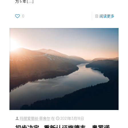
为 5 年
[…]
0
阅读更多
玛丽爱丽丝·菲舍尔
在
2021年3月18日
初步决定 - 重新认证梅德韦、奥罗诺