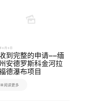
年 6 月 9 日
收到完整的申请——缅
州安德罗斯科金河拉
福德瀑布项目
阅读更多