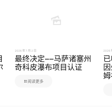
2026 年 7 月 2 日
2026 
目
最终决定——马萨诸塞州
已
尔
奇科皮瀑布项目认证
因
姆
阅读更多