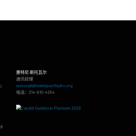
惠特尼·斯托瓦尔
通讯经理
g
wstovall@lowimpacthydro.org
电话：314-610-4254
38