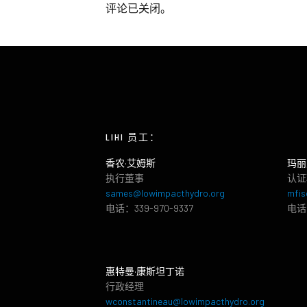
评论已关闭。
LIHI 员工：
香农·艾姆斯
玛丽
执行董事
认证
sames@lowimpacthydro.org
mfis
电话：339-970-9337
电话：
惠特曼·康斯坦丁诺
行政经理
wconstantineau@lowimpacthydro.org