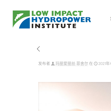
发布者
玛丽爱丽丝·菲舍尔
在
2021