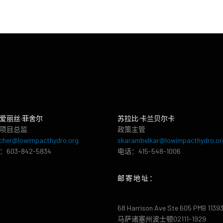
爱丽丝·菲舍尔
苏拉比·卡兰贝尔卡
项目总监
政策主管
cher@lowimpacthydro.org
skarambelkar@lowimpacthydro.or
603-842-5834
电话：415-548-1006
邮寄地址：
68 Harrison Ave Ste 605 PMB 1139
马萨诸塞州波士顿02111-1929