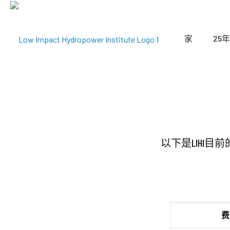
家
25年
以下是LIHI目前
费