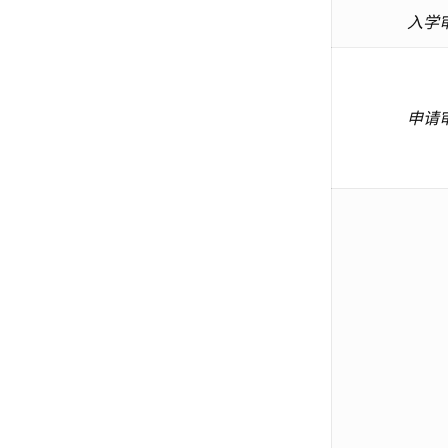
入学
申请