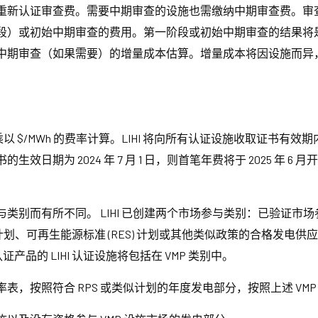
新认证审查费。需要中期审查的设施也需缴纳中期审查费。审查费包
段）或初始中期审查的费用。第一阶段或初始中期审查的结果将
中期审查（如果需要）的增量成本估算。增量成本将因设施而异
 乘以 $/MWh 的费率计算。LIHI 将向所有认证设施收取证书
 2024 年 7 月 1 日，则首笔年费将于 2025 年 6 月开具发票，
而有所不同。 LIHI 已创建两个市场参与类别：已验证市场参与者 
 计划、可再生能源标准 (RES) 计划或其他类似政策的合格发电供应
证产品的 LIHI 认证设施将包括在 VMP 类别中。
，按照符合 RPS 或类似计划的年度发电部分，按照上述 VMP