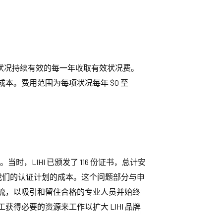
在状况持续有效的每一年收取有效状况费。
本。费用范围为每项状况每年 $0 至
当时，LIHI 已颁发了 116 份证书，总计安
回运营我们的认证计划的成本。这个问题部分与申
入流，以吸引和留住合格的专业人员并始终
得必要的资源来工作以扩大 LIHI 品牌