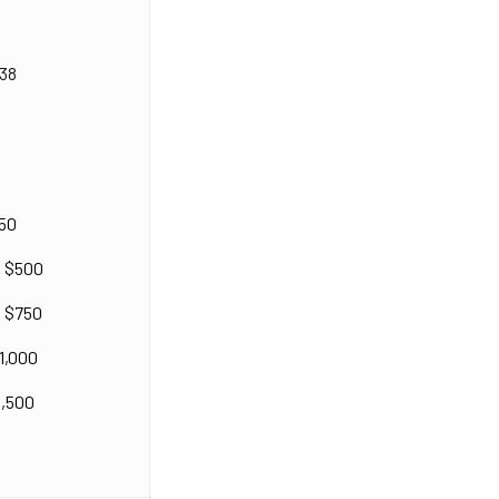
38
。
50
：$500
：$750
,000
500