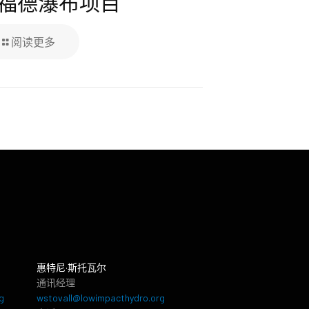
福德瀑布项目
阅读更多
惠特尼·斯托瓦尔
通讯经理
g
wstovall@lowimpacthydro.org