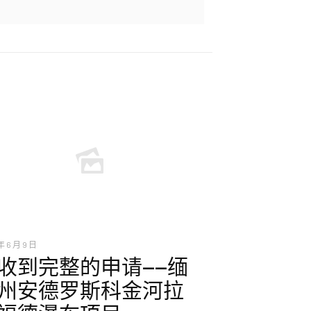
年 6 月 9 日
收到完整的申请——缅
州安德罗斯科金河拉