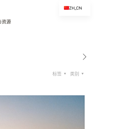
ZH_CN
EN
与资源
ES
FR
ZH
标签
类别