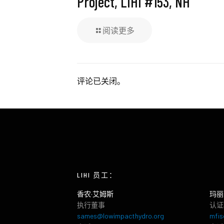
Project, LIHI #153, NH
阅读更多
评论已关闭。
LIHI 员工：
香农·艾姆斯
玛丽
执行董事
认证
sames@lowimpacthydro.org
mfis