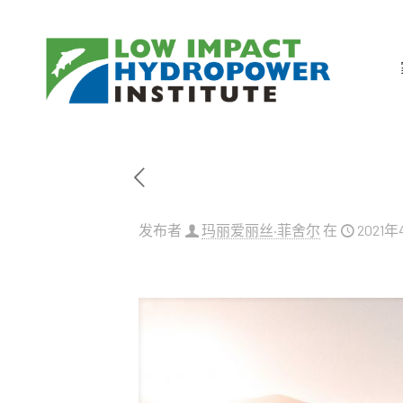
发布者
玛丽爱丽丝·菲舍尔
在
2021年