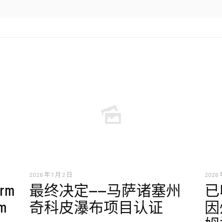
2026 年 7 月 2 日
2026 
erm
最终决定——马萨诸塞州
已
am
奇科皮瀑布项目认证
因