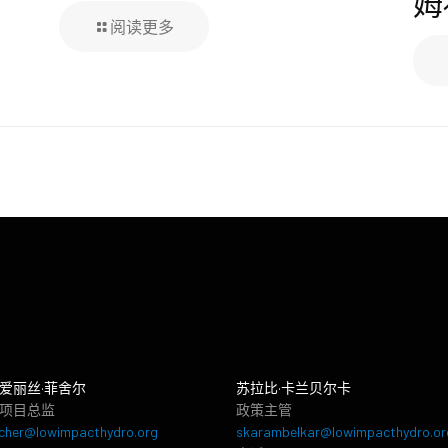
姆
阅读更多
爱丽丝·菲舍尔
苏拉比·卡兰贝尔卡
项目总监
政策主管
cher@lowimpacthydro.org
skarambelkar@lowimpacthydro.or