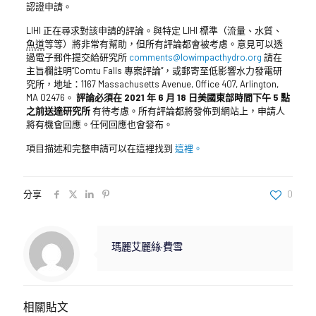
認證申請。
LIHI 正在尋求對該申請的評論。與特定 LIHI 標準（流量、水質、
魚道
等等）將非常有幫助，但所有評論都會被考慮。意見可以透
過電子郵件提交給研究所
comments@lowimpacthydro.org
請在
主旨欄註明“Comtu Falls 專案評論”，或郵寄至低影響水力發電研
究所，地址：1167 Massachusetts Avenue, Office 407, Arlington,
MA 02476。
評論必須在 2021 年 6 月 18 日美國東部時間下午 5 點
之前送達研究所
有待考慮。所有評論都將發佈到網站上，申請人
將有機會回應。任何回應也會發布。
項目描述和完整申請可以在這裡找到
這裡。
分享
0
瑪麗艾麗絲·費雪
相關貼文