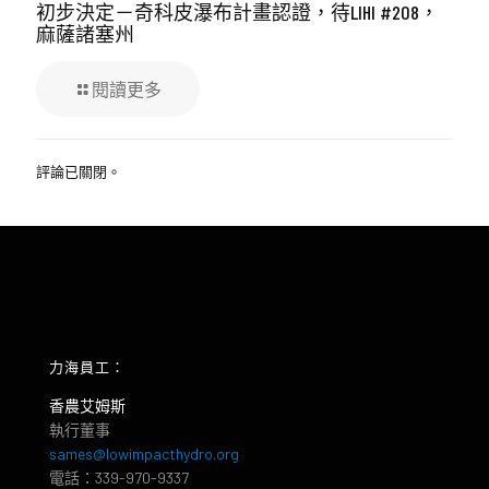
初步決定－奇科皮瀑布計畫認證，待LIHI #208，
麻薩諸塞州
閱讀更多
評論已關閉。
力海員工：
香農艾姆斯
執行董事
sames@lowimpacthydro.org
電話：339-970-9337