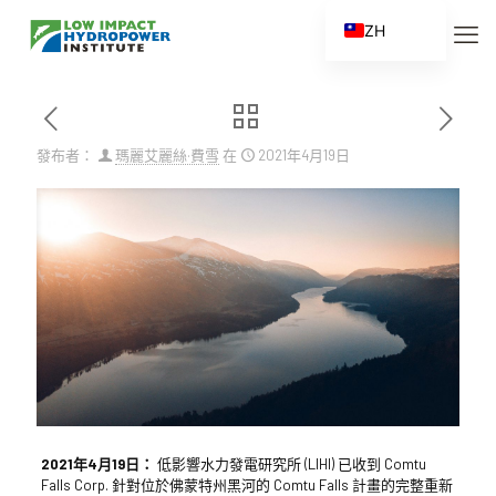
ZH
EN
ES
FR
發布者：
瑪麗艾麗絲·費雪
在
2021年4月19日
ZH_CN
2021年4月19日：
低影響水力發電研究所 (LIHI) 已收到 Comtu
Falls Corp. 針對位於佛蒙特州黑河的 Comtu Falls 計畫的完整重新