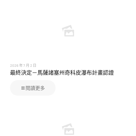
2026 年 7 月 2 日
最終決定－馬薩諸塞州奇科皮瀑布計畫認證
閱讀更多