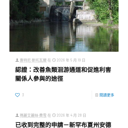
惠特尼·斯托瓦爾
在
2026 年 5 月 19 日
認證：改善魚類洄游通道和促進利害
關係人參與的途徑
3
閱讀更多
瑪麗艾麗絲·費雪
在
2026 年 4 月 28 日
已收到完整的申請－新罕布夏州安德