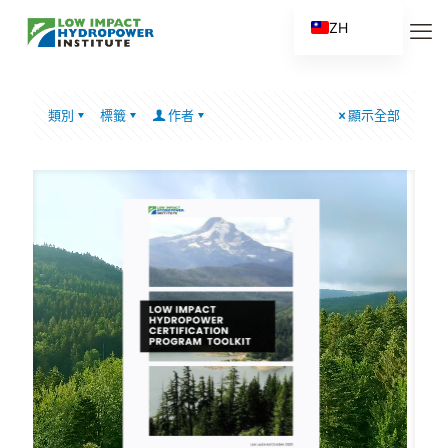
ZH
EN
ES
類別
標籤
作者
顯示全部
FR
ZH_CN