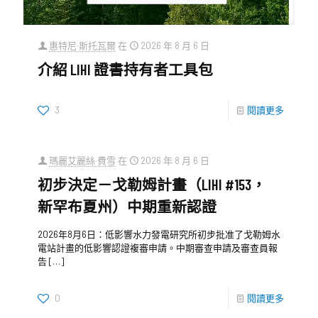
惠特尼·斯托瓦爾
在
2026 年 8 月 6 日
介紹 LIHI 證書持有者工具包
3
閱讀更多
瑪麗艾麗絲·費雪
在
2026 年 8 月 6 日
初步決定－戈勒姆計畫（LIHI #153，
新罕布夏州）中期重新認證
2026年8月6日：低影響水力發電研究所初步批准了戈勒姆水
電站計畫的低影響認證複審申請。中期審查申請及審查員報
告
[…]
0
閱讀更多