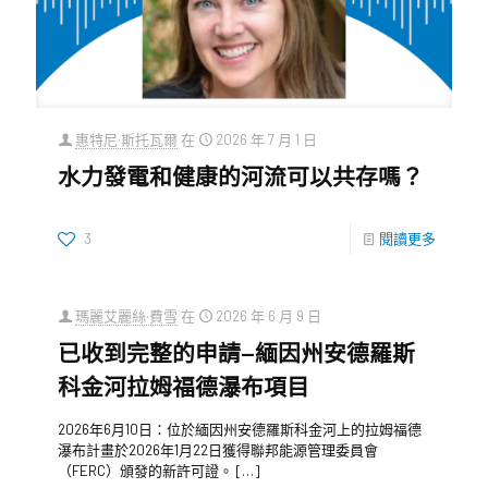
惠特尼·斯托瓦爾
在
2026 年 7 月 1 日
水力發電和健康的河流可以共存嗎？
3
閱讀更多
瑪麗艾麗絲·費雪
在
2026 年 6 月 9 日
已收到完整的申請—緬因州安德羅斯
科金河拉姆福德瀑布項目
2026年6月10日：位於緬因州安德羅斯科金河上的拉姆福德
瀑布計畫於2026年1月22日獲得聯邦能源管理委員會
（FERC）頒發的新許可證。
[…]