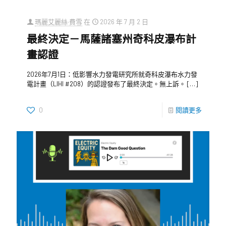
瑪麗艾麗絲·費雪
在
2026 年 7 月 2 日
最終決定－馬薩諸塞州奇科皮瀑布計
畫認證
2026年7月1日：低影響水力發電研究所就奇科皮瀑布水力發
電計畫（LIHI #208）的認證發布了最終決定。無上訴。
[…]
0
閱讀更多