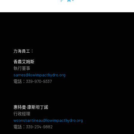
力海員工：
香農艾姆斯
執行董事
sames@lowimpacthydro.org
電話：339-970-9337
惠特曼‧康斯坦丁諾
行政經理
wconstantineau@lowimpacthydro.org
電話：339-234-9882