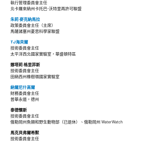
執行管理委員會主任
北卡羅來納州卡托巴-沃特里再許可聯盟
朱莉·麥克納馬拉
政策委員會主任（主席）
馬薩諸塞州憂思科學家聯盟
TJ海貝爾
技術委員會主任
太平洋西北國家實驗室，華盛頓特區
娜塔莉·格里菲斯
技術委員會主任
田納西州橡樹嶺國家實驗室
納爾尼什高爾
財務委員會主任
普華永道，德州
泰德懷斯
技術委員會主任
俄勒岡州魚類和野生動物部（已退休）、俄勒岡州 WaterWatch
馬克貝弗爾希默
技術委員會主任