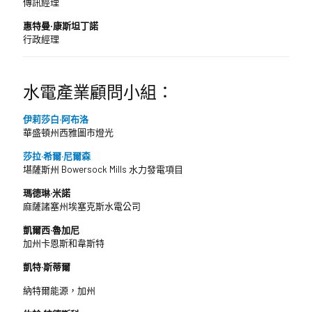
傳訊經理
惠特曼‧康斯坦丁諾
行政經理
水電產業顧問小組：
伊莉莎白·阿布洛
華盛頓州西雅圖市燈光
莎拉·希爾·尼爾森
堪薩斯州 Bowersock Mills 水力發電項目
瑪德琳·米諾
麻薩諸塞州埃塞克斯水電公司
凱爾西·魯加尼
加州卡恩斯和韋斯特
凱特·斯蒂爾
納特爾能源，加州