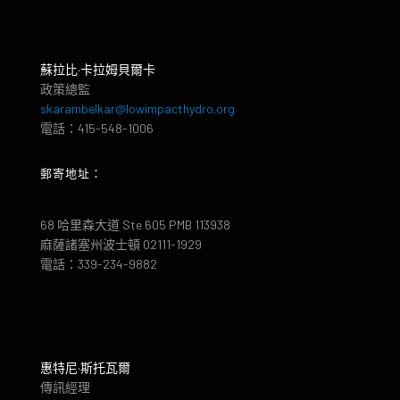
蘇拉比·卡拉姆貝爾卡
政策總監
skarambelkar@lowimpacthydro.org
電話：415-548-1006
郵寄地址：
68 哈里森大道 Ste 605 PMB 113938
麻薩諸塞州波士頓 02111-1929
電話：339-234-9882
惠特尼·斯托瓦爾
傳訊經理