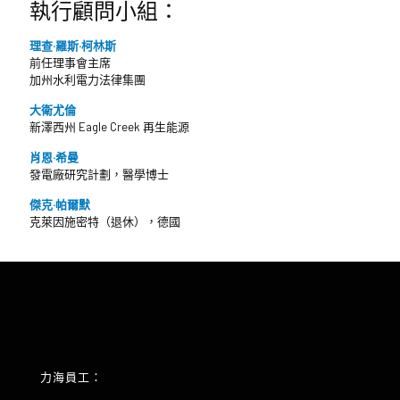
執行顧問小組：
理查·羅斯·柯林斯
前任理事會主席
加州水利電力法律集團
大衛尤倫
新澤西州 Eagle Creek 再生能源
肖恩·希曼
發電廠研究計劃，醫學博士
傑克·帕爾默
克萊因施密特（退休），德國
力海員工：