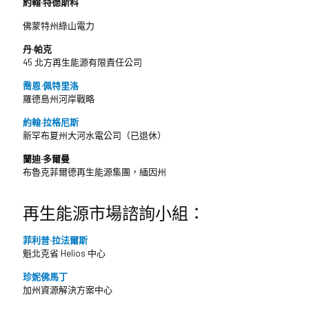
約翰·特德斯科
佛蒙特州綠山電力
丹·帕克
45 北方再生能源有限責任公司
喬恩·佩特里洛
羅德島州河岸戰略
約翰·拉格尼斯
新罕布夏州大河水電公司（已退休）
蘭迪·多爾曼
布魯克菲爾德再生能源集團，緬因州
再生能源市場諮詢小組：
菲利普·拉法爾斯
魁北克省 Helios 中心
珍妮佛馬丁
加州資源解決方案中心