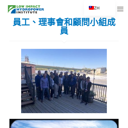
ZH
EN
員工、理事會和顧問小組成
ES
員
FR
ZH_CN