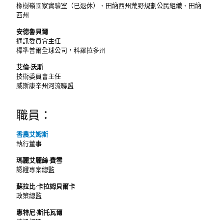
橡樹嶺國家實驗室（已退休）、田納西州荒野規劃公民組織、田納
西州
安德魯貝爾
通訊委員會主任
標準普爾全球公司，科羅拉多州
艾倫·沃斯
技術委員會主任
威斯康辛州河流聯盟
職員：
香農艾姆斯
執行董事
瑪麗艾麗絲·費雪
認證專案總監
蘇拉比·卡拉姆貝爾卡
政策總監
惠特尼·斯托瓦爾