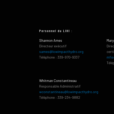
Personnel du LIHI :
Shannon Ames
Mary
Directeur exécutif
Dire
sames@lowimpacthydro.org
cert
Téléphone : 339-970-9337
mfis
Télé
Whitman Constantineau
Responsable Administratif
wconstantineau@lowimpacthydro.org
Téléphone : 339-234-9882