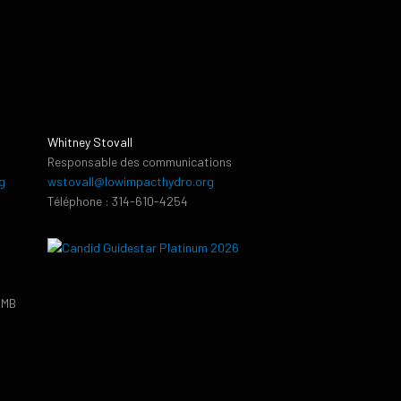
Whitney Stovall
Responsable des communications
g
wstovall@lowimpacthydro.org
Téléphone : 314-610-4254
PMB
9