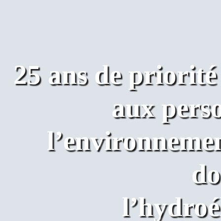
25 ans de priorit
aux perso
l’environnemen
do
l’hydroél