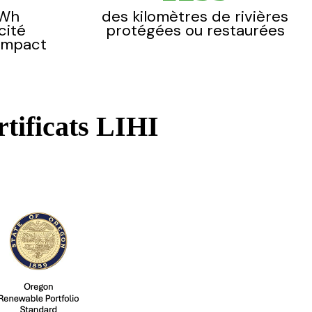
MWh
des kilomètres de rivières
cité
protégées ou restaurées
 impact
rtificats LIHI