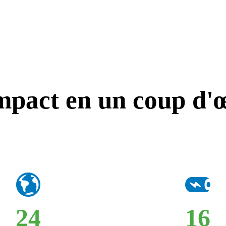
mpact en un coup d'œ
24
16