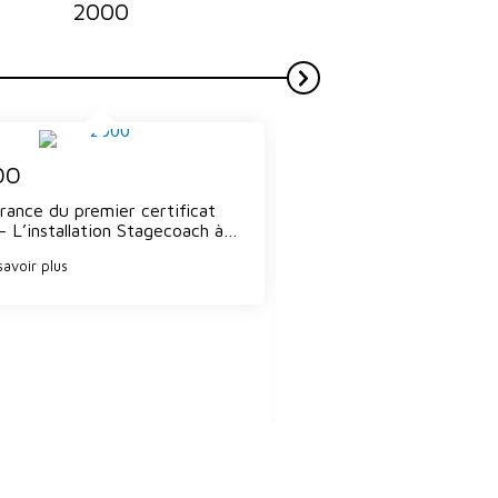
2000
2003
00
vrance du premier certificat
 – L’installation Stagecoach à…
2003
savoir plus
Croissance du program
mesure que le progra
certification se dévelop
reconnaissance…
En savoir plus