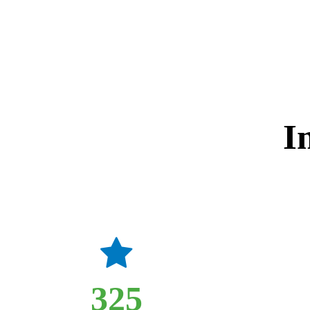
I
325