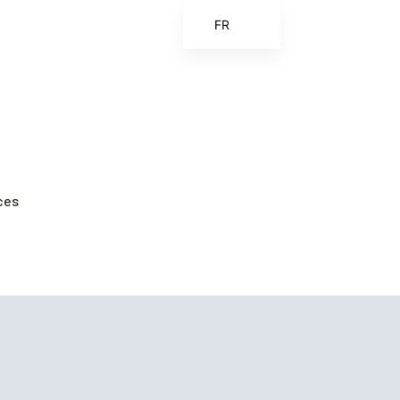
FR
EN
ES
ZH
ZH_CN
ces