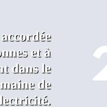
é accordée
nnes et à
t dans le
maine de
ectricité.