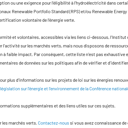
 option ou une exigence pour l'éligibilité à l'hydroélectricité dans c
ionaux Renewable Portfolio Standard (RPS) et/ou Renewable Energy S
rtification volontaire de l'énergie verte.
rmité et volontaires, accessibles via les liens ci-dessous, l'Institu
ller l'activité sur les marchés verts, mais nous disposons de ressourc
 à faible impact. Par conséquent, cette liste n'est pas exhaustive 
taires de données sur les politiques afin de vérifier et d'identifier
our plus d'informations sur les projets de loi sur les énergies renou
législation sur l'énergie et l'environnement de la Conférence national
ormations supplémentaires et des liens utiles sur ces sujets.
ur les marchés verts.
Contactez-nous
si vous avez connaissance de 