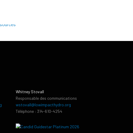
Whitney Stovall
Responsable des communications
g
wstovall@lowimpacthydro.org
Téléphone : 314-610-4254