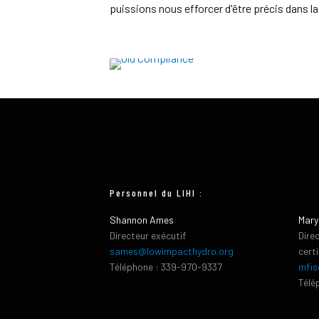
puissions nous efforcer d'être précis dans l
Personnel du LIHI :
Shannon Ames
Mary
Directeur exécutif
Dire
sames@lowimpacthydro.org
cert
Téléphone : 339-970-9337
mfis
Télé