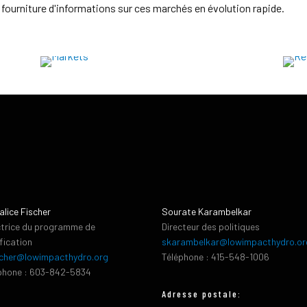
a fourniture d'informations sur ces marchés en évolution rapide.
alice Fischer
Sourate Karambelkar
ctrice du programme de
Directeur des politiques
ification
skarambelkar@lowimpacthydro.or
cher@lowimpacthydro.org
Téléphone : 415-548-1006
phone : 603-842-5834
Adresse postale: