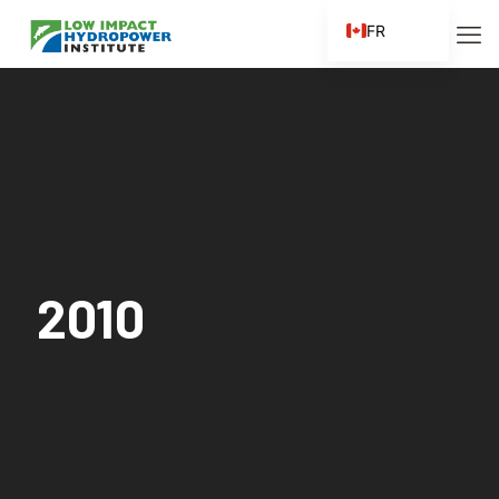
FR
EN
ES
ZH
ZH_CN
2010