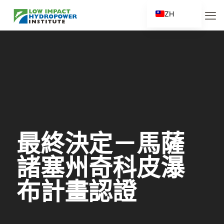
ZH
EN
ES
FR
ZH_CN
最終決定－馬薩
諸塞州奇科皮瀑
布計畫認證