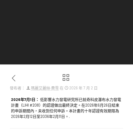
發布者：
瑪麗艾麗絲·費雪
在
2026 年 7 月 2 日
2026年7月1日：
低影響水力發電研究所已就奇科皮瀑布水力發電
計畫（LIHI #208）的認證做出最終決定。在2026年6月26日結束
的申訴期間內，未收到任何申訴。本計畫的十年認證有效期限為
2026年2月12日至2036年2月11日。.