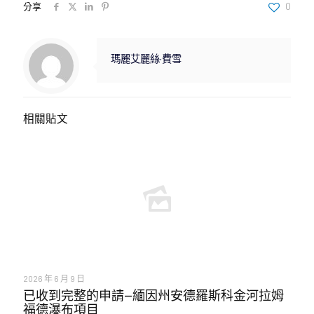
分享
0
瑪麗艾麗絲·費雪
相關貼文
2026 年 6 月 9 日
已收到完整的申請—緬因州安德羅斯科金河拉姆
福德瀑布項目