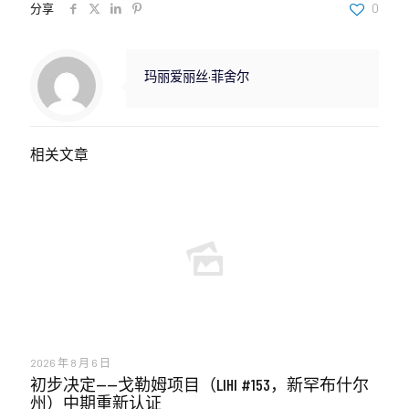
分享
0
玛丽爱丽丝·菲舍尔
相关文章
2026 年 8 月 6 日
初步决定——戈勒姆项目（LIHI #153，新罕布什尔
州）中期重新认证