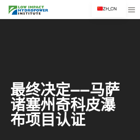
ZH_CN
EN
ES
FR
ZH
最终决定——马萨
诸塞州奇科皮瀑
布项目认证