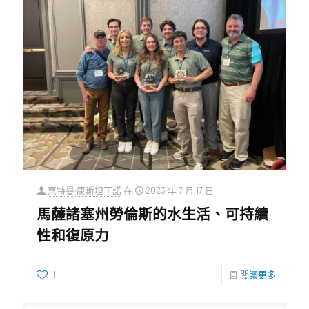
惠特曼‧康斯坦丁諾
在
2023 年 7 月 17 日
馬薩諸塞州勞倫斯的水生活、可持續
性和復原力
1
閱讀更多