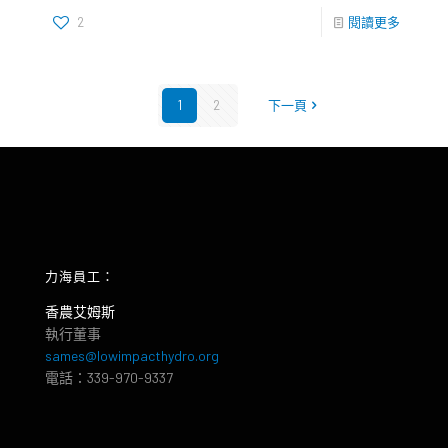
2
閱讀更多
1
2
下一頁
力海員工：
香農艾姆斯
執行董事
sames@lowimpacthydro.org
電話：339-970-9337