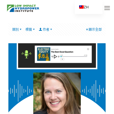
ZH
EN
ES
類別
標籤
作者
顯示全部
FR
ZH_CN