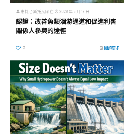
惠特尼·斯托瓦爾
在
2026 年 5 月 19 日
認證：改善魚類洄游通道和促進利害
關係人參與的途徑
3
閱讀更多