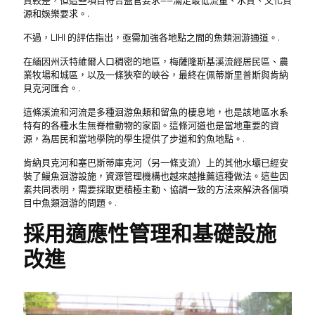
源和娛樂要求。.
不過，LIHI 的評估指出，亟需加強各地點之間的魚類洄游通道。.
在緬因州沃特維爾人口稠密的地區，梅薩隆斯基溪流經居民區、農
業牧場和城區，以及一條狹窄的峽谷，最終在佩蒂斯里普斯與肯納
貝克河匯合。.
這條溪流和河流是多種洄游魚類和留魚的棲息地，也是該地區水系
特有的各種水生無脊椎動物的家園。這條河道也是當地重要的資
源，為居民和當地學院的學生提供了步道和釣魚地點。.
肯納貝克河和塞巴斯蒂庫克河（另一條支流）上的其他水壩已經安
裝了鰻魚洄游設施，資源管理機構也越來越推薦這種做法。這些因
素共同表明，需要採取更積極主動、協調一致的方法來解決各個項
目中魚類洄游的問題。.
採用適應性管理和基礎設施
改進