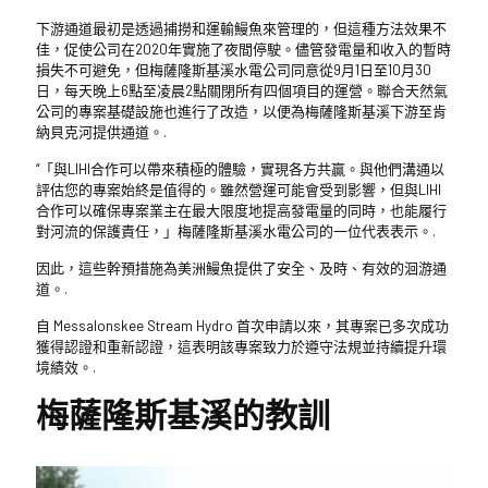
下游通道最初是透過捕撈和運輸鰻魚來管理的，但這種方法效果不
佳，促使公司在2020年實施了夜間停駛。儘管發電量和收入的暫時
損失不可避免，但梅薩隆斯基溪水電公司同意從9月1日至10月30
日，每天晚上6點至凌晨2點關閉所有四個項目的運營。聯合天然氣
公司的專案基礎設施也進行了改造，以便為梅薩隆斯基溪下游至肯
納貝克河提供通道。.
“「與LIHI合作可以帶來積極的體驗，實現各方共贏。與他們溝通以
評估您的專案始終是值得的。雖然營運可能會受到影響，但與LIHI
合作可以確保專案業主在最大限度地提高發電量的同時，也能履行
對河流的保護責任，」梅薩隆斯基溪水電公司的一位代表表示。.
因此，這些幹預措施為美洲鰻魚提供了安全、及時、有效的洄游通
道。.
自 Messalonskee Stream Hydro 首次申請以來，其專案已多次成功
獲得認證和重新認證，這表明該專案致力於遵守法規並持續提升環
境績效。.
梅薩隆斯基溪的教訓