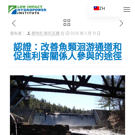
ZH
EN
ES
發布者：
惠特尼·斯托瓦爾
在
2026 年 5 月 19 日
FR
認證：改善魚類洄游通道和
ZH_CN
促進利害關係人參與的途徑