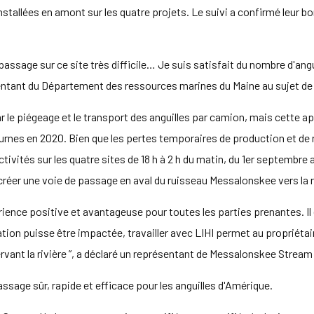
installées en amont sur les quatre projets. Le suivi a confirmé leur 
n passage sur ce site très difficile… Je suis satisfait du nombre d'an
sentant du Département des ressources marines du Maine au sujet de l
r le piégeage et le transport des anguilles par camion, mais cette a
cturnes en 2020. Bien que les pertes temporaires de production et de
vités sur les quatre sites de 18 h à 2 h du matin, du 1er septembre a
créer une voie de passage en aval du ruisseau Messalonskee vers la 
rience positive et avantageuse pour toutes les parties prenantes. Il
itation puisse être impactée, travailler avec LIHI permet au propriéta
ervant la rivière ”, a déclaré un représentant de Messalonskee Stream
assage sûr, rapide et efficace pour les anguilles d'Amérique.