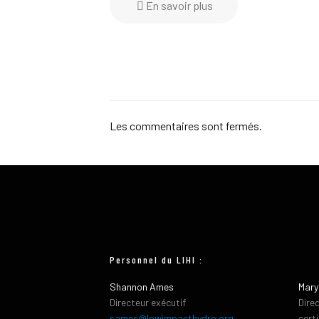
En savoir plus
Les commentaires sont fermés.
Personnel du LIHI :
Shannon Ames
Mary
Directeur exécutif
Dire
sames@lowimpacthydro.org
cert