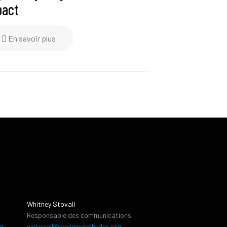
pact
En savoir plus
Whitney Stovall
Responsable des communications
g
wstovall@lowimpacthydro.org