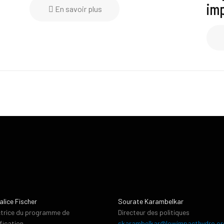
im
En savoir plus
alice Fischer
Sourate Karambelkar
ctrice du programme de
Directeur des politiques
ification
skarambelkar@lowimpacthydro.or