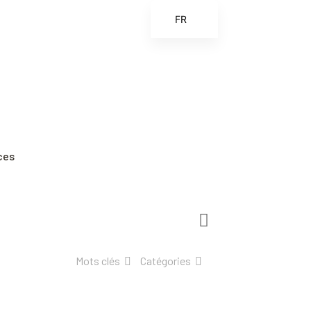
FR
EN
ES
ZH
ZH_CN
ces
Mots clés
Catégories