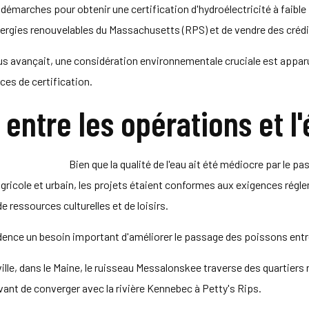
 démarches pour obtenir une certification d'hydroélectricité à faibl
'énergies renouvelables du Massachusetts (RPS) et de vendre des crédi
sus avançait, une considération environnementale cruciale est appa
ces de certification.
 entre les opérations et l
Bien que la qualité de l'eau ait été médiocre par le p
gricole et urbain, les projets étaient conformes aux exigences régl
de ressources culturelles et de loisirs.
dence un besoin important d'améliorer le passage des poissons entre 
le, dans le Maine, le ruisseau Messalonskee traverse des quartiers r
avant de converger avec la rivière Kennebec à Petty's Rips.