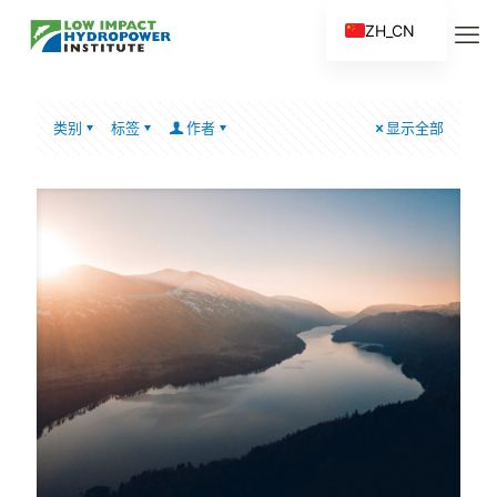
ZH_CN
EN
ES
类别
标签
作者
显示全部
FR
ZH