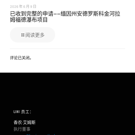
2026 年 6 月 9 日
已收到完整的申请——缅因州安德罗斯科金河拉
姆福德瀑布项目
阅读更多
评论已关闭。
LIHI 员工：
香农·艾姆斯
执行董事