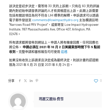
該決定是初步決定，需等待 30 天的上訴期。只有在 60 天的評論
期內對初始申請發表評論的人才有資格提出上訴。此類上訴需要
包括有關該項目為何不符合 LIHI 標準的解釋。申訴請求可以透過
電子郵件發送至
comments@lowimpacthydro.org
主旨欄請註明
“Narrows Road PRV Project”，或郵寄至 Low Impact Hydropower
Institute, 1167 Massachusetts Ave, Office 407, Arlington, MA
02476。
所有請求都將發佈到網站上。申請人將有機會回應，任何回應也
將公佈。
申請必須在 2021 年 10 月 2 日美國東部時間下午 5 點前
收到
。完整申請和審核報告均可使用
這裡
.
如果沒有收到上訴請求且決定成為最終決定，則該計畫的認證期
限為 2021 年 6 月 25 日至 2031 年 6 月 24 日。
分享
0
瑪麗艾麗絲·費雪