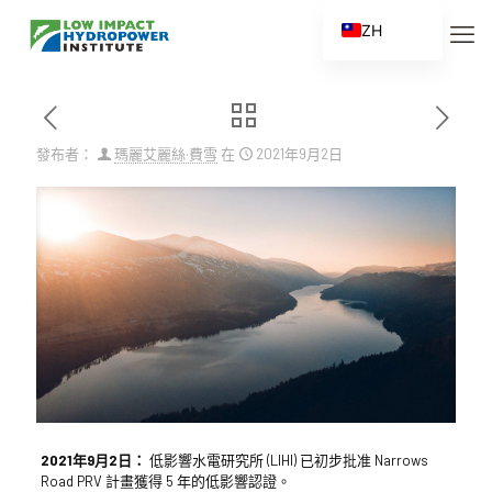
ZH
EN
ES
FR
發布者：
瑪麗艾麗絲·費雪
在
2021年9月2日
ZH_CN
2021年9月2日：
低影響水電研究所 (LIHI) 已初步批准 Narrows
Road PRV 計畫獲得 5 年的低影響認證。