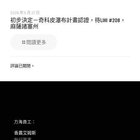
2026 年 5 月 27 日
初步決定－奇科皮瀑布計畫認證，待LIHI #208，
麻薩諸塞州
閱讀更多
評論已關閉。
力海員工：
香農艾姆斯
執行董事