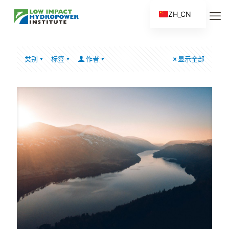
ZH_CN
EN
ES
类别
标签
作者
显示全部
FR
ZH