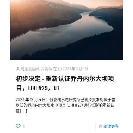
玛丽爱丽丝·菲舍尔
在
2023年12月4日
初步决定 - 重新认证乔丹内尔大坝项
目，LIHI #29，UT
2023 年 12 月 4 日：低影响水电研究所已初步批准对位于普
罗沃的乔丹内尔大坝水电项目 (LIHI #29) 进行低影响重新认
证
[…]
0
阅读更多