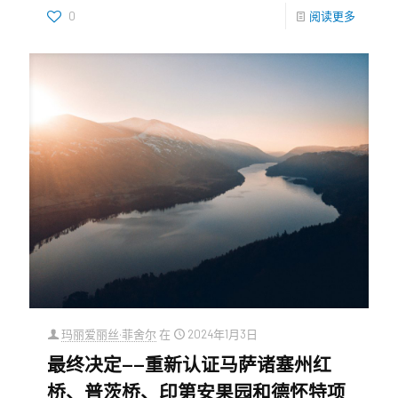
0
阅读更多
玛丽爱丽丝·菲舍尔
在
2024年1月3日
最终决定——重新认证马萨诸塞州红
桥、普茨桥、印第安果园和德怀特项