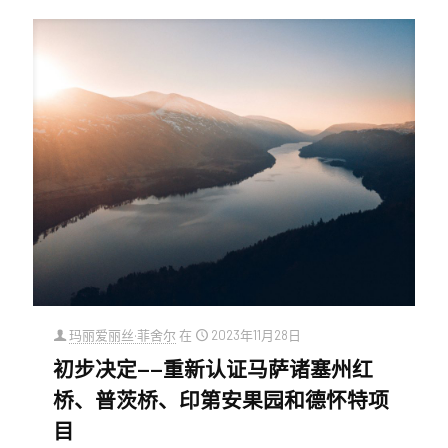
玛丽爱丽丝·菲舍尔
在
2023年11月28日
初步决定——重新认证马萨诸塞州红
桥、普茨桥、印第安果园和德怀特项
目