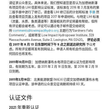
请征求公众意见。具体来说，我们想知道您是否认为加德纳斯瀑
布项目符合 LIHI 低影响认证标准，该标准在 2016 年 3 月发布的第
二版手册中进行了修订。请查看 LIHI 修订后的计划和标准
手册
然
后查看项目页面上发布的项目 2017 年申请材料。与特定 LIHI 标准
（流量、水质、鱼类通道等）直接相关的评论将最有帮助，但所
有评论都会被考虑。评论可以通过电子邮件提交给研究
所
comments@lowimpacthydro.org
主题行为“Gardners Falls
Comments”，或邮寄至 Low Impact Hydropower Institute, 329
Massachusetts Avenue, Suite 2, Lexington, MA 02420。
评论必须
在 2017 年 8 月 13 日东部时间下午 5 点之前送达研究所
予以考
虑。所有评论都将发布到网站上，申请人将有机会作出回应。任
何回应也将发布。
2011年10月31日：
加德纳斯瀑布水电项目已被认证为低影响项
目，有效期为五年，自 2011 年 2 月 18 日生效，至 2016 年 2 月 18
日到期。
2011年2月18日：
北美能源联盟 (NAEA) 已提交加德纳斯瀑布水电
项目认证申请。该申请的公众意见征询期将持续 60 天。
认证文件
2021 年重新认证