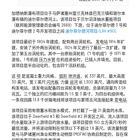
加德纳斯瀑布项目位于马萨诸塞州富兰克林县巴克兰镇和谢尔本
瀑布镇的迪尔菲尔德河上。该项目位于贝尔沼泽抽水蓄能项目
（联邦能源管理委员会编号 2669）下游，位于迪尔菲尔德 3 号和
迪尔菲尔德 2 号开发项目之间
迪尔菲尔德河项目 (LIHI #90)
.
该项目最初于 1904 年建成，配有两台涡轮机。
发电站
1914 年扩
建，安装了另外两台涡轮机，1924 年又进行了最后一次扩建，增
加了第五台涡轮机。其中一台原始涡轮机（“1 号机组”）于 1971 年
退役。1 号机组
压力水管
在机组退役时，已插入并填充。目前，
该项目是半自动化的，包含四个活跃机组。
这
坝
是混凝土重力风格，
弧形
泄洪道
，长 337 英尺，最大高度
30 英尺，宽 2 英尺
闪光板
. 力量
运河
长 1,300 英尺，通向砖混结
构发电站，该发电站配备四台涡轮发电机组，总装机容量为 3.58
兆瓦。三个独立的拦污栅间距为 1.5 至 3 英寸，为四台机组供电。
一条双回路 13.8 千伏输电线将该项目与蒙塔古河连接起来
变电站
.
该项目采用有限蓄水和放水模式，并拦截了一座 21 英亩的水库。
该项目位于 Deerfield #3 和 Deerfield #2 开发区之间，流入该项目
的水量取决于上游项目的放水量。该项目提供 150 立方英尺/秒的
最低流量，并将波动限制在坝顶以下不超过 1.8 英尺。该流量制度
是与马萨诸塞州渔业和野生动物部 (MDFW) 协商后制定的，旨在保