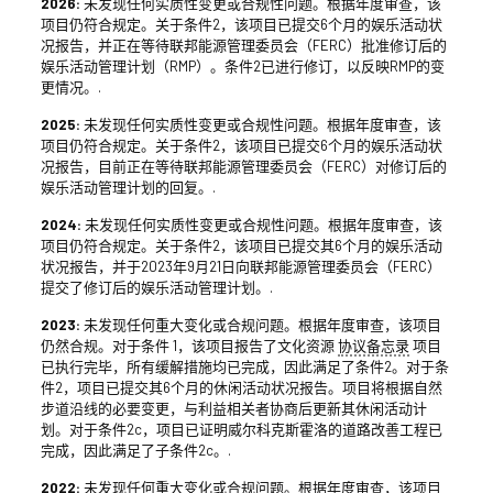
2026:
未发现任何实质性变更或合规性问题。根据年度审查，该
项目仍符合规定。关于条件2，该项目已提交6个月的娱乐活动状
况报告，并正在等待联邦能源管理委员会（FERC）批准修订后的
娱乐活动管理计划（RMP）。条件2已进行修订，以反映RMP的变
更情况。.
2025:
未发现任何实质性变更或合规性问题。根据年度审查，该
项目仍符合规定。关于条件2，该项目已提交6个月的娱乐活动状
况报告，目前正在等待联邦能源管理委员会（FERC）对修订后的
娱乐活动管理计划的回复。.
2024:
未发现任何实质性变更或合规性问题。根据年度审查，该
项目仍符合规定。关于条件2，该项目已提交其6个月的娱乐活动
状况报告，并于2023年9月21日向联邦能源管理委员会（FERC）
提交了修订后的娱乐活动管理计划。.
2023:
未发现任何重大变化或合规问题。根据年度审查，该项目
仍然合规。对于条件 1，该项目报告了文化资源
协议备忘录
项目
已执行完毕，所有缓解措施均已完成，因此满足了条件2。对于条
件2，项目已提交其6个月的休闲活动状况报告。项目将根据自然
步道沿线的必要变更，与利益相关者协商后更新其休闲活动计
划。对于条件2c，项目已证明威尔科克斯霍洛的道路改善工程已
完成，因此满足了子条件2c。.
2022:
未发现任何重大变化或合规问题。根据年度审查，该项目