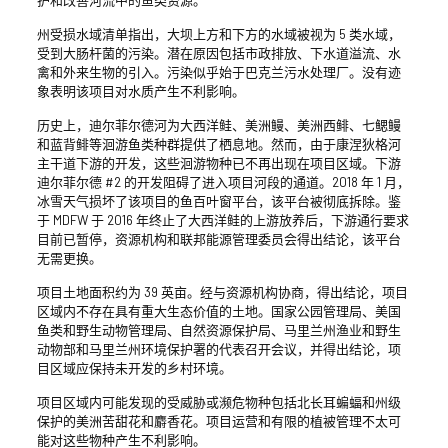
护和改善河流中的鱼类资源。
州受损水域清单指出，大坝上方和下方的水域被视为 5 类水域，
受到大肠杆菌的污染。潜在原因包括市政排放、下水道溢流、水
禽和外来生物的引入。污染似乎始于巴克兰污水处理厂。没有迹
象表明该项目对水质产生不利影响。
历史上，迪尔菲尔德河为大西洋鲑、美洲鳗、美洲西鲱、七鳃鳗
和蓝背鲱等洄游鱼类种群提供了栖息地。然而，由于康涅狄格河
主干道下游的开发，这些洄游物种已不再出现在项目区域。下游
迪尔菲尔德 #2 的开发阻碍了进入项目河段的通道。2018 年 1 月，
冰雪天气损坏了该项目的鱼百叶窗平台，该平台被彻底拆除。鉴
于 MDFW 于 2016 年终止了大西洋鲑的上游放养后，下游通行要求
目前已暂停，资源机构和联邦能源管理委员会得出结论，该平台
无需更换。
项目土地面积约为 39 英亩。经与资源机构协商，得出结论，项目
区域内不存在具有重大生态价值的土地。国家公园管理局、美国
鱼类和野生动物管理局、自然资源保护局、马里兰州渔业和野生
动物部和马里兰州环境保护署的代表召开会议，并得出结论，项
目区域应保持未开发的乡村环境。
项目区域内可能发现的受威胁或濒危物种包括北长耳蝙蝠和州级
保护的美洲苦甜花和麝香花。项目运营和有限的植被管理不太可
能对这些物种产生不利影响。