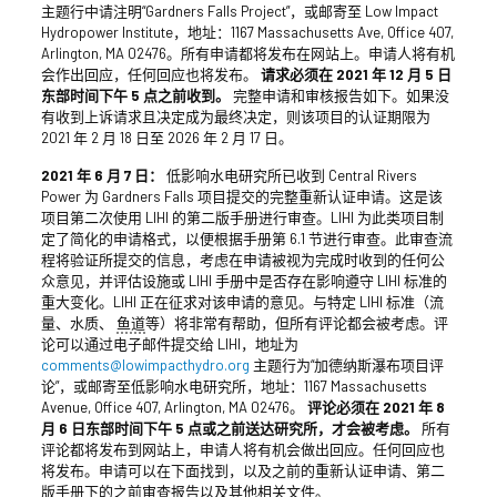
主题行中请注明“Gardners Falls Project”，或邮寄至 Low Impact
Hydropower Institute，地址：1167 Massachusetts Ave, Office 407,
Arlington, MA 02476。所有申请都将发布在网站上。申请人将有机
会作出回应，任何回应也将发布。
请求必须在 2021 年 12 月 5 日
东部时间下午 5 点之前收到。
完整申请和审核报告如下。如果没
有收到上诉请求且决定成为最终决定，则该项目的认证期限为
2021 年 2 月 18 日至 2026 年 2 月 17 日。
2021 年 6 月 7 日：
低影响水电研究所已收到 Central Rivers
Power 为 Gardners Falls 项目提交的完整重新认证申请。这是该
项目第二次使用 LIHI 的第二版手册进行审查。LIHI 为此类项目制
定了简化的申请格式，以便根据手册第 6.1 节进行审查。此审查流
程将验证所提交的信息，考虑在申请被视为完成时收到的任何公
众意见，并评估设施或 LIHI 手册中是否存在影响遵守 LIHI 标准的
重大变化。LIHI 正在征求对该申请的意见。与特定 LIHI 标准（流
量、水质、
鱼道
等）将非常有帮助，但所有评论都会被考虑。评
论可以通过电子邮件提交给 LIHI，地址为
comments@lowimpacthydro.org
主题行为“加德纳斯瀑布项目评
论”，或邮寄至低影响水电研究所，地址：1167 Massachusetts
Avenue, Office 407, Arlington, MA 02476。
评论必须在 2021 年 8
月 6 日东部时间下午 5 点或之前送达研究所，才会被考虑。
所有
评论都将发布到网站上，申请人将有机会做出回应。任何回应也
将发布。申请可以在下面找到，以及之前的重新认证申请、第二
版手册下的之前审查报告以及其他相关文件。