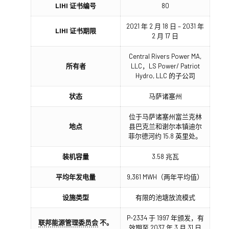
LIHI 证书编号
80
2021 年 2 月 18 日 – 2031 年
LIHI 证书期限
2 月 17 日
Central Rivers Power MA,
所有者
LLC，LS Power/ Patriot
Hydro, LLC 的子公司
状态
马萨诸塞州
位于马萨诸塞州富兰克林
地点
县巴克兰和谢尔本镇迪尔
菲尔德河约 15.8 英里处。
装机容量
3.58 兆瓦
平均年发电量
9,361 MWH（两年平均值）
设施类型
有限的池塘放流模式
P-2334 于 1997 年颁发，有
联邦能源管理委员会
不。
效期至 2037 年 3 月 31 日