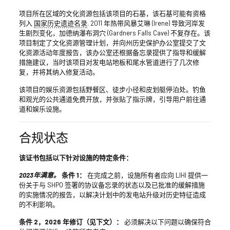
项目所在区域的文化资源包括该项目的石基，该石基可能有资格
列入
国家历史遗迹名录
. 2011 年热带风暴艾琳 (Irene) 导致河岸发
生剧烈变化，加德纳瀑布洞穴 (Gardners Falls Cave) 不复存在。该
项目制定了文化资源管理计划，并向州历史保护办公室提交了文
化资源活动年度报告，该办公室还根据备忘录提供了指导和缓解
措施建议，当时该项目对发电站地板和尾水管道进行了几次修
复，并将其纳入修复活动。
该项目的娱乐资源包括野餐区、徒步小径和皮划艇停泊处。钓鱼
和观光的公共通道免费开放，并张贴了指示牌，引导用户前往通
道和娱乐设施。
合规状态
该证书包括以下针对设施的特定条件：
2023年满意。
条件 1：
在完成之前，设施所有者应向 LIHI 提供一
份关于与 SHPO 签署的协议备忘录的状态以及已批准的缓解措施
的实施情况的报告，以解决计划中的发电站升级对历史特征造成
的不利影响。
条件 2，2026 年修订（见下文）：
必须解决以下问题以确保符合