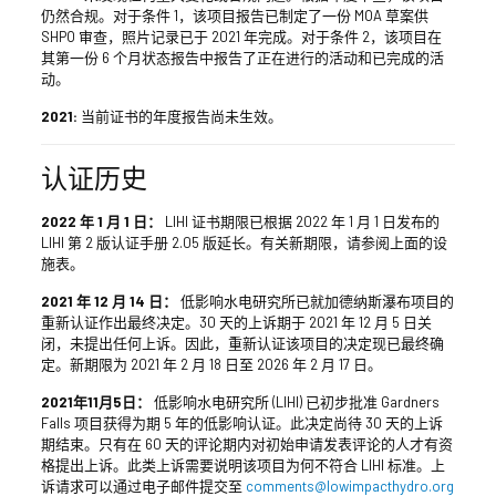
仍然合规。对于条件 1，该项目报告已制定了一份 MOA 草案供
SHPO 审查，照片记录已于 2021 年完成。对于条件 2，该项目在
其第一份 6 个月状态报告中报告了正在进行的活动和已完成的活
动。
2021:
当前证书的年度报告尚未生效。
认证历史
2022 年 1 月 1 日：
LIHI 证书期限已根据 2022 年 1 月 1 日发布的
LIHI 第 2 版认证手册 2.05 版延长。有关新期限，请参阅上面的设
施表。
2021 年 12 月 14 日：
低影响水电研究所已就加德纳斯瀑布项目的
重新认证作出最终决定。30 天的上诉期于 2021 年 12 月 5 日关
闭，未提出任何上诉。因此，重新认证该项目的决定现已最终确
定。新期限为 2021 年 2 月 18 日至 2026 年 2 月 17 日。
2021年11月5日：
低影响水电研究所 (LIHI) 已初步批准 Gardners
Falls 项目获得为期 5 年的低影响认证。此决定尚待 30 天的上诉
期结束。只有在 60 天的评论期内对初始申请发表评论的人才有资
格提出上诉。此类上诉需要说明该项目为何不符合 LIHI 标准。上
诉请求可以通过电子邮件提交至
comments@lowimpacthydro.org