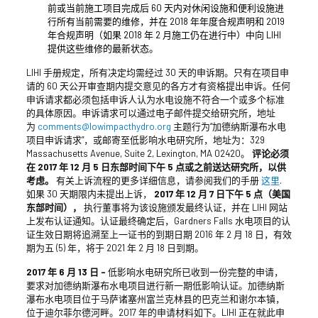
前或当前施工项目完成后 60 天内对休闲设施和便利设施进
行所有当前需要的维修，并在 2018 年年度合规声明和 2019
年合规声明（如果 2018 年 2 月施工仍在进行中）中向 LIHI
提供这些维修的最新状态。
LIHI 手册规定，所有决定均需经过 30 天的申诉期。只有在项目申
请的 60 天公开审查期内提交意见的各方才有资格提出申诉。任何
申诉请求都必须包括申诉人认为水电设施不符合一个或多个标准
的具体原因。申诉请求可以通过电子邮件提交给研究所，地址
为
comments@lowimpacthydro.org
主题行为“加德纳斯瀑布水电
项目申诉请求”，或邮寄至低影响水电研究所，地址为：329
Massachusetts Avenue, Suite 2, Lexington, MA 02420。
评论必须
在 2017 年 12 月 5 日东部时间下午 5 点或之前送达研究所，以供
考虑。
有关上诉流程的更多详细信息，请参阅我们的手册
这里
.
如果 30 天期限内未提出上诉，
2017 年 12 月 7 日下午 5 点（美国
东部时间），
执行董事将为该设施颁发最终认证，并在 LIHI 网站
上发布认证通知。认证最终确定后，Gardners Falls 水电项目的认
证生效日期将追溯至上一证书的到期日期 2016 年 2 月 18 日，有效
期为五 (5) 年，将于 2021 年 2 月 18 日到期。
2017 年 6 月 13 日 –
低影响水电研究所已收到一份完整的申请，
要求对加德纳斯瀑布水电项目进行新一期低影响认证。加德纳斯
瀑布水电项目位于马萨诸塞州富兰克林县的巴克兰和谢尔本镇，
位于迪尔菲尔德河畔。2017 年的申请材料如下。LIHI 正在就此申