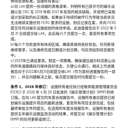
休闲资源标准。设施所有者应：
a) 向 LIHI 提供一份详细的表格清单，列明所有已获许可的娱乐设
施以及 CRC 在 2019 年和 2021 年发现的相关缺陷，并说明已采取
或计划采取的纠正措施。如果由于持续的破坏行为导致当前状况
无法继续实施任何 FERC 要求的设施，则应记录在案，并向 FERC
提交任何对娱乐设施规划的修改申请。此进度报告应于 2022 年 5
月 31 日前提交给 LIHI，此后每六个月提交一次，直至所有事项完
成。.
b) 每六个月检查所有休闲区域，确保其保持良好状态。任何新增
维修需求，以及维修完成日期或计划日期，均应添加到状态报告
中。.
c) 2023年已满足要求。制定一项策略，确保通往威尔科克斯山谷
的所有道路路段均保持良好状态，方便公众通行。相关工作进展
报告应于2022年5月31日前提交给LIHI（作为首份进展报告的一部
分），并在问题解决之前，每次提交报告时均需提交一份。.
条件 2，2026 年修订：
设施所有者应执行经联邦能源管理委员会
(FERC) 于 2026 年 4 月 29 日批准的《娱乐管理计划》(RMP) 的修
订版。在向 LIHI 提交的年度合规报告中，设施所有者应提供已规
划娱乐设施提升项目的最新进展，直至所有项目全部完成，包括
最终审批文件的提交。在适用的年度合规报告中，设施所有者应
提供五年娱乐设施监测活动的结果，并提交对《娱乐管理计划》
(RMP) 的任何更新或修订。.