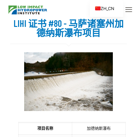
ZH_CN
EN
LIHI 证书 #80 - 马萨诸塞州加
ES
德纳斯瀑布项目
FR
ZH
项目名称
加德纳斯瀑布