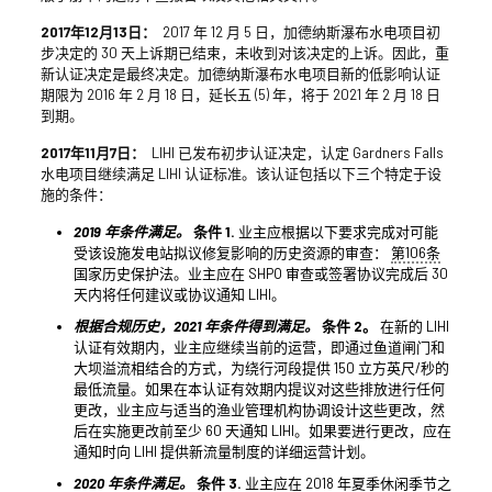
2017年12月13日：
2017 年 12 月 5 日，加德纳斯瀑布水电项目初
步决定的 30 天上诉期已结束，未收到对该决定的上诉。因此，重
新认证决定是最终决定。加德纳斯瀑布水电项目新的低影响认证
期限为 2016 年 2 月 18 日，延长五 (5) 年，将于 2021 年 2 月 18 日
到期。
2017年11月7日：
LIHI 已发布初步认证决定，认定 Gardners Falls
水电项目继续满足 LIHI 认证标准。该认证包括以下三个特定于设
施的条件：
2019 年条件满足。
条件 1.
业主应根据以下要求完成对可能
受该设施发电站拟议修复影响的历史资源的审查：
第106条
国家历史保护法。业主应在 SHPO 审查或签署协议完成后 30
天内将任何建议或协议通知 LIHI。
根据合规历史，2021 年条件得到满足。
条件 2。
在新的 LIHI
认证有效期内，业主应继续当前的运营，即通过鱼道闸门和
大坝溢流相结合的方式，为绕行河段提供 150 立方英尺/秒的
最低流量。如果在本认证有效期内提议对这些排放进行任何
更改，业主应与适当的渔业管理机构协调设计这些更改，然
后在实施更改前至少 60 天通知 LIHI。如果要进行更改，应在
通知时向 LIHI 提供新流量制度的详细运营计划。
2020 年条件满足。
条件 3.
业主应在 2018 年夏季休闲季节之