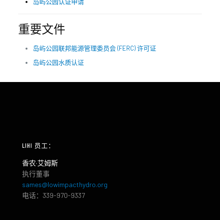
岛屿公园认证申请
重要文件
岛屿公园联邦能源管理委员会 (FERC) 许可证
岛屿公园水质认证
LIHI 员工：
香农·艾姆斯
执行董事
sames@lowimpacthydro.org
电话：339-970-9337