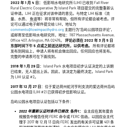
2022 年 1 月 4 日：
低影响水电研究所 (LIHI) 已收到 Fall River
Rural Electric Cooperative 为 Island Park 项目提交的完整重新认
证申请。LIHI 正在征求对该申请的意见。与特定 LIHI 标准（流
量、水质、
鱼道
等）将非常有帮助，但所有评论都会被考虑。评
论可以通过电子邮件提交给 LIHI，地址为
comments@lowimpacthydro.org
主题行为“岛屿公园项目评论”，
或邮寄至低影响水电研究所，地址：1167 Massachusetts Avenue,
Office 407, Arlington, MA 02476。
评论必须在 2022 年 3 月 5 日
东部时间下午 5 点或之前送达研究所，以供考虑。
所有评论都将
发布到网站上，申请人将有机会做出回应。任何回应也将发布。
完整的申请表可在下面找到。
2018 年 1 月 29 日
：Island Park 水电项目初步认证决定的上诉期
已结束，无人提出上诉。因此，该决定为最终决定。Island Park
为 LIHI 认证 #2。
2017 年 12 月 27 日
：位于爱达荷州蛇河亨利支流的爱达荷州岛屿
公园水电项目 (LIHI #2) 已获得初步低影响认证。
岛屿公园水电项目认证包括以下条件：
2022 年重新认证时条件已修改
. 条件1：
业主应在其年度合
规报告中报告任何 FERC 命令或 FERC 信函，以回应业主代
理于 2017 年 12 月 13 日向 FERC 发出的有关许可证第 401 条