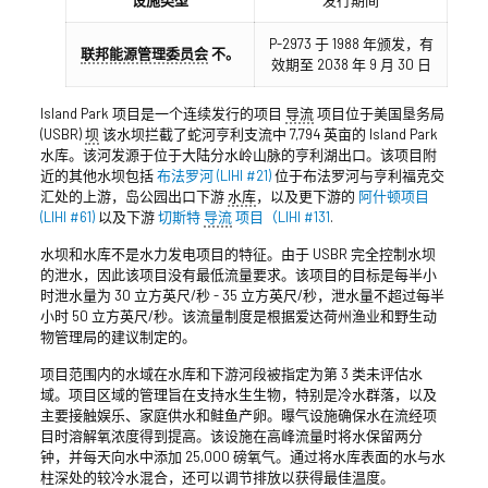
设施类型
发行期间
P-2973 于 1988 年颁发，有
联邦能源管理委员会
不。
效期至 2038 年 9 月 30 日
Island Park 项目是一个连续发行的项目
导流
项目位于美国垦务局
(USBR)
坝
该水坝拦截了蛇河亨利支流中 7,794 英亩的 Island Park
水库。该河发源于位于大陆分水岭山脉的亨利湖出口。该项目附
近的其他水坝包括
布法罗河 (LIHI #21)
位于布法罗河与亨利福克交
汇处的上游，岛公园出口下游
水库
，以及更下游的
阿什顿项目
(LIHI #61)
以及下游
切斯特
导流
项目（LIHI #131
.
水坝和水库不是水力发电项目的特征。由于 USBR 完全控制水坝
的泄水，因此该项目没有最低流量要求。该项目的目标是每半小
时泄水量为 30 立方英尺/秒 - 35 立方英尺/秒，泄水量不超过每半
小时 50 立方英尺/秒。该流量制度是根据爱达荷州渔业和野生动
物管理局的建议制定的。
项目范围内的水域在水库和下游河段被指定为第 3 类未评估水
域。项目区域的管理旨在支持水生生物，特别是冷水群落，以及
主要接触娱乐、家庭供水和鲑鱼产卵。曝气设施确保水在流经项
目时溶解氧浓度得到提高。该设施在高峰流量时将水保留两分
钟，并每天向水中添加 25,000 磅氧气。通过将水库表面的水与水
柱深处的较冷水混合，还可以调节排放以获得最佳温度。