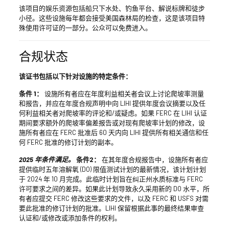
该项目的娱乐资源包括船只下水处、钓鱼平台、解说标牌和徒步
小径。这些设施每年都会接受美国森林局的检查，这是该项目特
殊使用许可证的一部分。公众可以免费进入。
合规状态
该证书包括以下针对设施的特定条件：
条件 1：
设施所有者应在年度利益相关者会议上讨论爬坡率测量
和报告，并应在年度合规声明中向 LIHI 提供年度会议摘要以及任
何利益相关者对爬坡率的评论和/或疑虑。如果 FERC 在 LIHI 认证
期间要求额外的爬坡率偏差报告或对现有爬坡率计划的修改，设
施所有者应在 FERC 批准后 60 天内向 LIHI 提供所有相关通信和任
何 FERC 批准的修订计划的副本。
2025 年条件满足。
条件2：
在其年度合规报告中，设施所有者应
提供临时五年溶解氧 (DO) 限值测试计划的最新情况，该计划计划
于 2024 年 10 月完成。此临时计划旨在纠正州水质标准与 FERC
许可要求之间的差异。如果此计划导致永久采用新的 DO 水平，所
有者应提交 FERC 修改这些要求的文件，以及 FERC 和 USFS 对需
要此批准的修订计划的批准。LIHI 保留根据此事的最终结果审查
认证和/或修改或添加条件的权利。