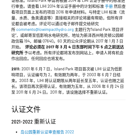
证标准。Island Park 申请将根据 2014 年 LIHI 认证手册中的标准进
行审查。请查看 LIHI 2014 年认证手册中的计划和标准
手册
然后查
看项目页面上发布的项目 2016 年申请材料。与特定 LIHI 标准（流
量、水质、鱼类通道等）直接相关的评论将最有帮助，但所有评
论都会被考虑。评论可以通过电子邮件提交给研究
所
comments@lowimpacthydro.org
主题行为“Island Park 项目评
论”，或邮寄至低影响水电研究所，地址为新泽西州哈灵顿公园邮
政信箱 194，邮编 07640。60 天的公众评论期从 2017 年 1 月 3 日
开始。
评论必须在 2017 年 3 月 4 日东部时间下午 5 点之前送达
研究所
予以考虑。所有评论都将发布到网站上，申请人将有机会
作出回应。任何回应也将发布。
2011:
2001 年 6 月 7 日，Island Park 项目首次被 LIHI 认证为低影
响项目，认证编号为 2，有效期为两年，于 2003 年 6 月 7 日结
束。2003 年，LIHI 将认证期限从两年延长至五年，认证也随之延
长。该项目再次获得认证，有效期为五年，从 2006 年 6 月 24 日
至 2011 年 6 月 24 日。2011 年，该设施选择不重新认证。
认证文件
2021-2022 重新认证
岛公园重新认证审查报告 2022