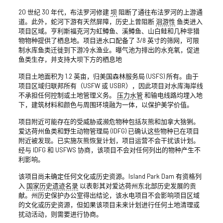
20 世纪 30 年代，布法罗河修建
坝
阻断了通往布法罗河的上游通
道。此外，蛇河下游有天然屏障，历史上曾阻断
洄游性
鱼类进入
项目区域。亨利斯福克河为虹鳟鱼、溪鳟鱼、山白鲑和几种非猎
物物种提供了栖息地。项目进水口配备了 3/8 英寸的筛网，可限
制水库鱼类迁徙到下游冷水渔业。曝气池为排出的水充氧，促进
鱼类生存，并支持大坝下方的栖息地
项目土地面积为 1.2 英亩，归美国森林服务局 (USFS) 所有。由于
项目区域归联邦所有（USFW 或 USBR），因此项目对水库海岸线
不承担任何控制或土地管理义务。
压力水管
和输电线路均埋入地
下，建筑材料和颜色与周围环境融为一体，以保护美学价值。
项目附近可能存在的受威胁或濒危物种包括灰熊和加拿大猞猁。
爱达荷州鱼类和野生动物管理局 (IDFG) 已确认这些物种已在项目
附近被发现。已实施灰熊恢复计划，项目运营不会干扰该计划。
经与 IDFG 和 USFWS 协商，该项目不会对任何列出的物种产生不
利影响。
该项目尚未确定任何文化或历史资源。Island Park Dam 有资格列
入
国家历史遗迹名录
以表彰其对爱达荷州东北部历史发展的贡
献。州历史保护办公室得出结论，该水电项目不会影响项目区域
的文化或历史资源，但如果该项目未来计划进行任何土地清理或
扰动活动，则需要进行协商。