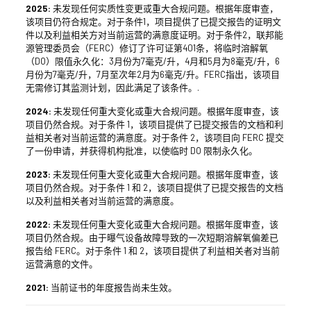
2025:
未发现任何实质性变更或重大合规问题。根据年度审查，
该项目仍符合规定。对于条件1，项目提供了已提交报告的证明文
件以及利益相关方对当前运营的满意度证明。对于条件2，联邦能
源管理委员会（FERC）修订了许可证第401条，将临时溶解氧
（DO）限值永久化：3月份为7毫克/升，4月和5月为8毫克/升，6
月份为7毫克/升，7月至次年2月为6毫克/升。FERC指出，该项目
无需修订其监测计划，因此满足了该条件。.
2024:
未发现任何重大变化或重大合规问题。根据年度审查，该
项目仍然合规。对于条件 1，该项目提供了已提交报告的文档和利
益相关者对当前运营的满意度。对于条件 2，该项目向 FERC 提交
了一份申请，并获得机构批准，以使临时 DO 限制永久化。
2023:
未发现任何重大变化或重大合规问题。根据年度审查，该
项目仍然合规。对于条件 1 和 2，该项目提供了已提交报告的文档
以及利益相关者对当前运营的满意度。
2022:
未发现任何重大变化或重大合规问题。根据年度审查，该
项目仍然合规。由于曝气设备故障导致的一次短期溶解氧偏差已
报告给 FERC。对于条件 1 和 2，该项目提供了利益相关者对当前
运营满意的文件。
2021:
当前证书的年度报告尚未生效。