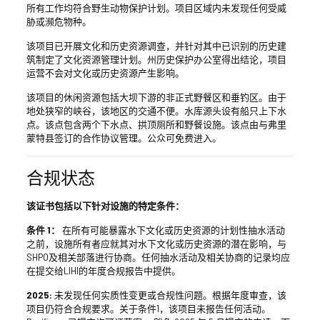
所有工作均符合野生动物保护计划。项目区域内未发现任何受威
胁或濒危物种。
该项目已开展文化和历史资源调查，并针对其中已识别的历史建
筑制定了文化资源管理计划。州历史保护办公室得出结论，项目
运营不会对文化或历史资源产生影响。
该项目的休闲资源包括大坝下游的非正式野餐区和垂钓区。由于
地处狭窄的峡谷，该地区的交通不便。水库源头设有船只上下水
点。该点包含两个下水点、拱顶厕所和野餐设施。该点由与弗里
蒙特县签订的合作协议管理。公众可免费进入。
合规状态
该证书包括以下针对设施的特定条件：
条件 1：
在所有可能暴露水下文化或历史资源的计划性抽水活动
之前，设施所有者应就其对水下文化或历史资源的潜在影响，与
SHPO及相关部落进行协商。任何抽水活动及相关协商的记录均应
在提交给LIHI的年度合规报告中提供。
2025:
未发现任何实质性变更或合规性问题。根据年度审查，该
项目仍符合合规要求。关于条件1，该项目未报告任何活动。