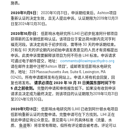
施表。
2020年11月5日：
2020年10月31日，申诉期结束后，Ashton项目
重新认证的决定生效，且无人提出申诉。认证期限为2019年12月31
日至2024年12月30日。
2020年10月1日：
低影响水电研究所 (LIHI) 已初步批准阿什顿项目
获得新的五年期低影响认证。该项目位于爱达荷州斯内克河亨利
福克河段。该决定尚处于初步阶段，需等待 30 天的申诉期结束。
只有在 60 天的评论期内对初始申请发表意见的人员才有资格提出
申诉。此类申诉需要解释该项目为何不符合 LIHI 标准。申诉请求
可通过电子邮件提交，地址：
comments@lowimpacthydro.org
请在邮件主题中注明“Ashton 项目”，或邮寄至低影响水电研究
所，地址：329 Massachusetts Ave, Suite 6, Lexington, MA
02420。所有申请都将发布在网站上。申请人将有机会回复，回
复也将发布。
请求必须在 2020 年 10 月 31 日美国东部时间下午
5 点之前收到。
完整的申请和审核报告如下。如果没有收到申诉
请求且决定成为最终决定，则该项目的认证期限为2019年12月31日
至2024年12月30日。
2020年7月13日：
低影响水电研究所 (LIHI) 已收到阿什顿水电项目
低影响重新认证的完整申请。完整申请可在下方找到。LIHI 正在
就此申请征询公众意见。意见需与 LIHI 的具体标准（流量、水
质、
鱼道
等）将非常有帮助，但所有评论都会被考虑。评论可以