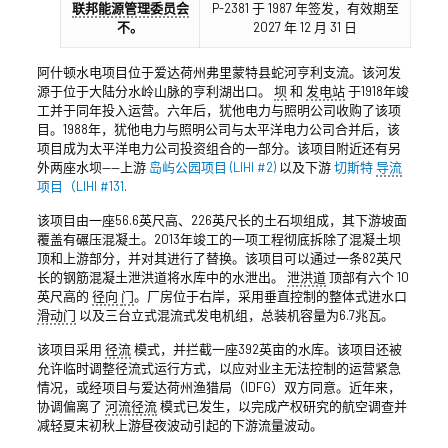
联邦能源管理委员会
P-2381 于 1987 年签发，有效期至
不。
2027 年 12 月 31 日
阿什顿水电项目位于爱达荷州弗里蒙特县蛇河亨利支流。该河发
源于位于大陆分水岭山脉的亨利湖出口。
坝
和
发电站
于1918年竣
工并于同年投入运营。六年后，犹他电力与照明公司收购了该项
目。1988年，犹他电力与照明公司与太平洋电力公司合并后，该
项目成为太平洋电力公司投资组合的一部分。该项目附近还有另
外两座水坝——上游
岛屿公园项目 (LIHI #2)
以及下游
切斯特
导流
项目（LIHI #131
.
该项目由一座56.6英尺高、226英尺长的土石坝组成，其下游坡面
覆盖有碾压混凝土。2013年竣工的一项工程彻底拆除了混凝土坝
顶和上游部分，并对其进行了替换。该项目可以通过一条82英尺
长的钢筋混凝土泄洪道将水库中的水泄出。
泄洪道
顶部有六个 10
英尺高的
径向
门
。厂房位于右岸，采用垂直控制的整体式进水口
滑动门
以及三台立式混流式发电机组，总装机容量为6.7兆瓦。
该项目采用
径流
模式，并拦截一座392英亩的水库。该项目还被
允许临时调整径流式运行方式，以应对业主无法控制的运营紧急
情况，或经项目与爱达荷州渔猎局（IDFG）双方同意。近年来，
协调偏离了
河流径流
模式已发生，以完成产权研究的航空调查并
减轻夏末初秋上游昼夜波动引起的下游流量波动。