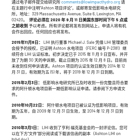
通过电子邮件提交给研究所
comments@lowimpacthydro.org
请
在主题行中注明“Ashton 项目评论”，或邮寄至低影响水电研究
所，地址：329 Massachusetts Avenue, Suite 6, Lexington, MA
02420。
评论必须在 2020 年 9 月 11 日美国东部时间下午 5 点或
之前收到
予以考虑。所有评论都将发布到网站上，申请人将有机
会作出回应。任何回应也将发布。
2015年11月8日：
LIHI 执行董事 Michael J. Sale 凭借 LIHI 管理委员
会授予的授权，已证明 Ashton 水电项目（FERC 编号 P-2381）继
续符合 LIHI 认证标准。初步决定已于 2015 年 11 月 9 日宣布，并开
放了为期 30 天的申诉期，截止日期为 2015 年 12 月 8 日。目前尚
未收到任何申诉请求。Ashton 项目的认证生效日期为 2014 年 12
月 31 日，有效期为五 (5) 年，将于 2019 年 12 月 31 日到期。
2015年2月3日：
低影响水电研究所已及时收到一份完整且符合要
求的阿什顿水电项目新一期低影响认证申请。请参阅下方申请文
件。
2010年10月22日：
阿什顿水电项目已被认证为低影响项目，有效
期为五年，自 2009 年 12 月 31 日生效，至 2014 年 12 月 31 日到
期。
2010年3月1日：
LIHI 收到了亨利·福克基金会的一封评论信。您可
以在下方“文件”部分阅读或下载该信函的副本（Ashton LIHI on
ltrhd.doc）。