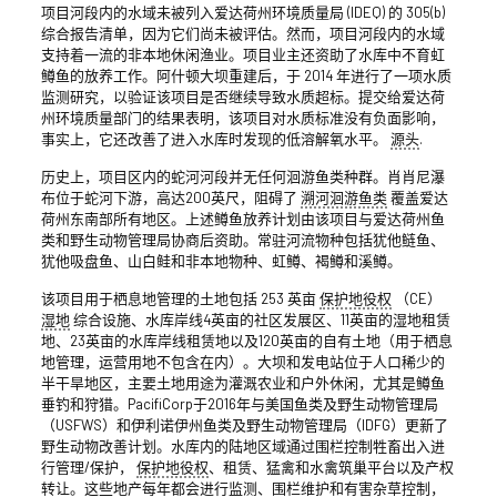
项目河段内的水域未被列入爱达荷州环境质量局 (IDEQ) 的 305(b)
综合报告清单，因为它们尚未被评估。然而，项目河段内的水域
支持着一流的非本地休闲渔业。项目业主还资助了水库中不育虹
鳟鱼的放养工作。阿什顿大坝重建后，于 2014 年进行了一项水质
监测研究，以验证该项目是否继续导致水质超标。提交给爱达荷
州环境质量部门的结果表明，该项目对水质标准没有负面影响，
事实上，它还改善了进入水库时发现的低溶解氧水平。
源头
.
历史上，项目区内的蛇河河段并无任何洄游鱼类种群。肖肖尼瀑
布位于蛇河下游，高达200英尺，阻碍了
溯河洄游鱼类
覆盖爱达
荷州东南部所有地区。上述鳟鱼放养计划由该项目与爱达荷州鱼
类和野生动物管理局协商后资助。常驻河流物种包括犹他鲢鱼、
犹他吸盘鱼、山白鲑和非本地物种、虹鳟、褐鳟和溪鳟。
该项目用于栖息地管理的土地包括 253 英亩
保护地役权
（CE）
湿地
综合设施、水库岸线4英亩的社区发展区、11英亩的湿地租赁
地、23英亩的水库岸线租赁地以及120英亩的自有土地（用于栖息
地管理，运营用地不包含在内）。大坝和发电站位于人口稀少的
半干旱地区，主要土地用途为灌溉农业和户外休闲，尤其是鳟鱼
垂钓和狩猎。PacifiCorp于2016年与美国鱼类及野生动物管理局
（USFWS）和伊利诺伊州鱼类及野生动物管理局（IDFG）更新了
野生动物改善计划。水库内的陆地区域通过围栏控制牲畜出入进
行管理/保护，
保护地役权
、租赁、猛禽和水禽筑巢平台以及产权
转让。这些地产每年都会进行监测、围栏维护和有害杂草控制，