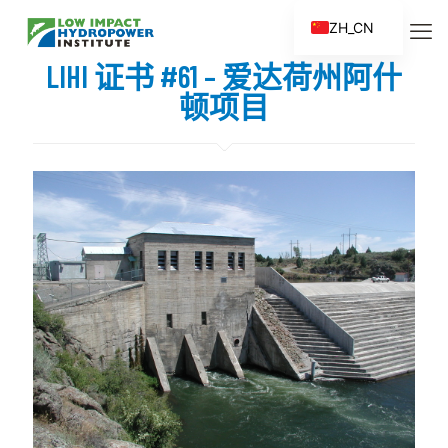
ZH_CN
EN
LIHI 证书 #61 – 爱达荷州阿什
ES
顿项目
FR
ZH