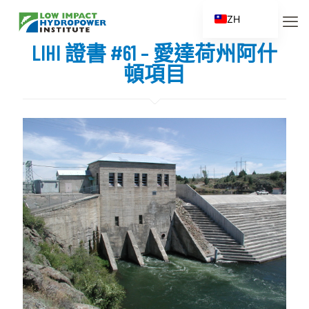
ZH
EN
LIHI 證書 #61 – 愛達荷州阿什
ES
頓項目
FR
ZH_CN