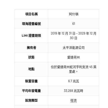
項目名稱
阿什頓
理海證書編號
61
2019 年 12 月 31 日 – 2029 年 12 月
LIHI 證書期限
30 日
擁有者
太平洋能源公司
狀態
愛達荷州
位於愛達荷州蛇河亨利支流 45 英
地點
里處。
裝置容量
6.7 兆瓦
平均年發電量
33,268 兆瓦時
設施類型
徑流