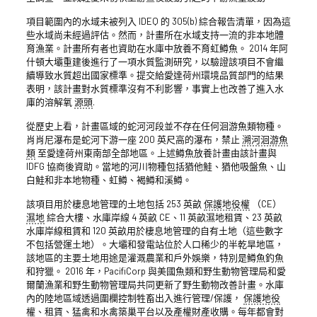
項目範圍內的水域未被列入 IDEQ 的 305(b) 綜合報告清單，因為這
些水域尚未經過評估。然而，計畫所在水域支持一流的非本地體
育漁業。計畫所有者也資助在水庫中放養不育虹鱒魚。 2014 年阿
什頓大壩重建後進行了一項水質監測研究，以驗證該項目不會繼
續導致水質超出國家標準。提交給愛達荷州環境品質部門的結果
表明，該計畫對水質標準沒有不利影響，事實上也改善了進入水
庫的溶解氧
源頭
.
從歷史上看，計畫區域的蛇河河段並不存在任何洄游魚類物種。
肖肖尼瀑布是蛇河下游一座 200 英尺高的瀑布，禁止
溯河洄游魚
類
至愛達荷州東南部全部地區。上述鱒魚放養計畫由該計畫與
IDFG 協商後資助。當地的河川物種包括猶他鮭、猶他吸盤魚、山
白鮭和非本地物種、虹鱒、褐鱒和溪鱒。
該項目用於棲息地管理的土地包括 253 英畝
保護地役權
（CE）
濕地
綜合大樓、水庫岸線 4 英畝 CE、11 英畝濕地租賃、23 英畝
水庫岸線租賃和 120 英畝用於棲息地管理的自有土地（這些數字
不包括營運土地）。大壩和發電站位於人口稀少的半乾旱地區，
該地區的主要土地用途是灌溉農業和戶外娛樂，特別是鱒魚釣魚
和狩獵。 2016 年，PacifiCorp 與美國魚類和野生動物管理局和愛
爾蘭漁業和野生動物管理局共同更新了野生動物改善計畫。水庫
內的陸地區域透過圍欄控制牲畜出入進行管理/保護，
保護地役
權
、租賃、猛禽和水禽築巢平台以及產權財產收購。每年都會對