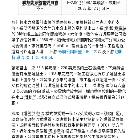
聯邦能源監管委員會
P-2381 於 1987 年頒發，效期至
不。
2027 年 12 月 31 日
阿什頓水力發電計畫位於愛達荷州弗里蒙特縣斯內克河亨利支
流。這條河發源於大陸分水嶺山脈的亨利湖出口。這
壩
和
發電站
於1918年竣工並於同年開始營運。六年後，猶他電力與照明公司收
購了這個計畫。 1988 年，猶他州電力與照明公司和太平洋電力公
司合併後，該計畫成為 PacifiCorp 投資組合的一部分。工程附近
還有另外兩座大壩──上游
島嶼公園計畫 (LIHI #2)
以及下游
切斯
特
導流
項目（LIHI #131
.
該項目由一座 56.6 英尺高、226 英尺長的土石壩組成，下游斜坡
覆蓋有碾壓混凝土。 2013 年完成的一項工程徹底拆除了混凝土壩
頂和上游部分，並替換了原來的壩體。該工程可以透過一條 82 英
尺長的鋼筋混凝土洩洪道將水庫中的水洩出。
溢洪道
頂部有六座
10 英尺高的
徑向
蓋茲
。發電站位於右岸，採用垂直控制的一體化
進水口
滑動門
以及3台立式混流式發電機組，總裝置容量為6.7兆
瓦。
該項目運營於
徑流
模式並攔截一個392英畝的水庫。該項目還可
以臨時修改徑流式運營，以應對超出業主控制範圍的運營緊急情
況，或經項目和愛達荷州魚類和野生動物管理局（IDFG）雙方同
意。近年來協調偏離
河川徑流
模式已發生，以完成產權研究的航
空調查，並減輕夏末初秋上游晝夜波動引起的下游流量波動。