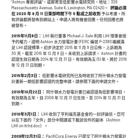
“Ashton 專案評論”，或郵寄至低影響水電研究所，地址：329
Massachusetts Avenue, Suite 6, Lexington, MA 02420。
評論必須
在 2020 年 9 月 11 日東部時間下午 5 點或之前收到
予以考慮。所
有評論都將發佈到網站上，申請人將有機會回應。任何回應也將
被發布。
2015年11月8日：
LIHI 執行董事 Michael J. Sale 利用 LIHI 理事會授
予的權力，證明 Ashton 水力發電計畫 (FERC 編號 P-2381) 繼續滿
足 LIHI 認證標準。初步決定於 2015 年 11 月 9 日公佈，上訴期為
30 天，截至 2015 年 12 月 8 日。未收到上訴請求。 Ashton 計畫的
認證生效日期為 2014 年 12 月 31 日，有效期為五 (5) 年，將於 2019
年 12 月 31 日到期。
2015年2月3日：
低影響水電研究所已及時收到了阿什頓水力發電
計畫新一期低影響認證的完整申請。請參閱下面的申請文件。
2010年10月22日：
阿什頓水力發電計畫已被認證為低影響項目，
有效期為五年，自 2009 年 12 月 31 日生效，至 2014 年 12 月 31 日
到期。
2010年3月1日：
LIHI 收到了亨利福克基金會的一封評論信。您可
以在下面的「文件」部分中閱讀或下載該信件的副本（Ashton
LIHI on ltrhd.doc）。
2009年12月31日：
PacifiCorp Energy 已提交了阿什頓水力發電計