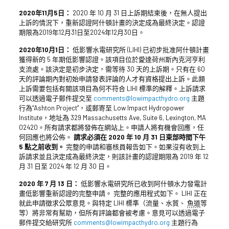
2020年11月5日：
2020 年 10 月 31 日上訴期結束後，在無人提出
上訴的情況下，重新認證阿什頓計畫的決定成為最終決定。認證
期限為2019年12月31日至2024年12月30日。
2020年10月1日：
低影響水電研究所 (LIHI) 已初步批准阿什頓計畫
獲得新的 5 年期低影響認證。該項目位於愛達荷州斯內克河亨利
支流處。該決定是初步決定，需等待 30 天的上訴期。只有在 60
天的評論期內對初始申請發表評論的人才有資格提出上訴。此類
上訴需要包括有關該項目為何不符合 LIHI 標準的解釋。上訴請求
可以透過電子郵件提交至
comments@lowimpacthydro.org
主題
行為“Ashton Project”，或郵寄至 Low Impact Hydropower
Institute，地址為 329 Massachusetts Ave, Suite 6, Lexington, MA
02420。所有請求都將發佈在網站上。申請人將有機會回應，任
何回應也將公佈。
請求必須在 2020 年 10 月 31 日東部時間下午
5 點之前收到。
完整的申請和審核員報告如下。如果沒有收到上
訴請求並且決定成為最終決定，則該計畫的認證期限為 2019 年 12
月 31 日至 2024 年 12 月 30 日。
2020 年 7 月 13 日：
低影響水電研究所已收到阿什頓水力發電計
畫低影響重新認證的完整申請。 完整的應用程式如下。 LIHI 正在
就此申請徵求公眾意見。與特定 LIHI 標準（流量、水質、
魚道
等
等）將非常有幫助，但所有評論都會被考慮。意見可以透過電子
郵件提交給研究所
comments@lowimpacthydro.org
主題行為