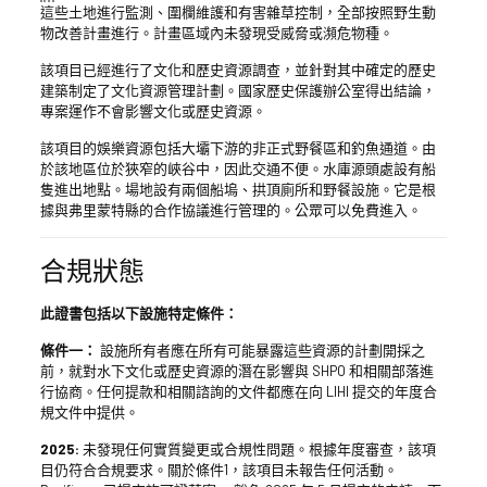
這些土地進行監測、圍欄維護和有害雜草控制，全部按照野生動
物改善計畫進行。計畫區域內未發現受威脅或瀕危物種。
該項目已經進行了文化和歷史資源調查，並針對其中確定的歷史
建築制定了文化資源管理計劃。國家歷史保護辦公室得出結論，
專案運作不會影響文化或歷史資源。
該項目的娛樂資源包括大壩下游的非正式野餐區和釣魚通道。由
於該地區位於狹窄的峽谷中，因此交通不便。水庫源頭處設有船
隻進出地點。場地設有兩個船塢、拱頂廁所和野餐設施。它是根
據與弗里蒙特縣的合作協議進行管理的。公眾可以免費進入。
合規狀態
此證書包括以下設施特定條件：
條件一：
設施所有者應在所有可能暴露這些資源的計劃開採之
前，就對水下文化或歷史資源的潛在影響與 SHPO 和相關部落進
行協商。任何提款和相關諮詢的文件都應在向 LIHI 提交的年度合
規文件中提供。
2025:
未發現任何實質變更或合規性問題。根據年度審查，該項
目仍符合合規要求。關於條件1，該項目未報告任何活動。