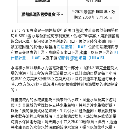
設施類型
發行期間
P-2973 簽發於 1988 年，效
聯邦能源監管委員會
不。
期至 2038 年 9 月 30 日
Island Park 專案是一個連續發行的項目
導流
本計畫位於美國墾務
局 (USBR)
壩
水壩位於蛇河亨利支流，佔地7,794英畝，用於攔蓄島
嶼公園水庫。蛇河發源於亨利湖的出口，位於大陸分水嶺山脈。
該工程附近的其他水壩包括
布法羅河 (LIHI #21)
位於布法羅河與亨
利福克交匯處的上游，島嶼公園出口下游
水庫
，以及更下游的
阿
什頓計畫 (LIHI #61)
以及下游
切斯特
導流
項目（LIHI #131
.
水壩和水庫並非此水力發電計畫的一部分。由於USBR完全控制大
壩的洩洪，該工程沒有最低流量要求。此計畫的目標是每半小時
洩洪30立方英尺/秒至35立方英尺/秒，且洩洪速率不超過每半小
時50立方英尺/秒。此洩洪方案是根據愛達荷州漁獵局的建議制定
的。
計畫流域內的水域被劃為三類未評估水域，涵蓋水庫及其下游河
段。計畫區域的管理旨在支持水生生物，特別是冷水生物群落，
以及主要的接觸式休閒娛樂、生活供水和鮭魚產卵。曝氣設施確
保水體在流經工程區域時，其溶氧濃度增加。該設施在峰值流量
時將水保留兩分鐘，每天向水中註入25,000磅氧氣。此外，透過
將水庫表面的水與水體深處的較冷水混合，還可以調節排水量，