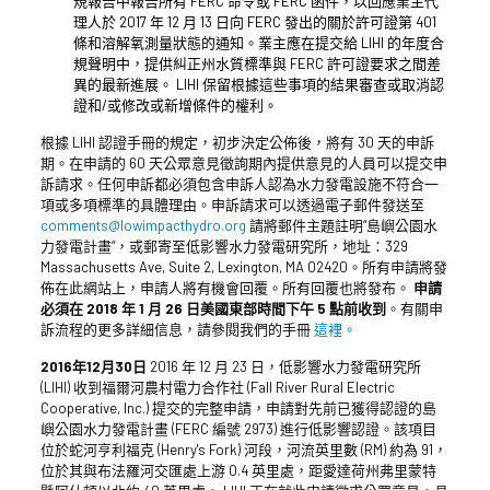
規報告中報告所有 FERC 命令或 FERC 函件，以回應業主代
理人於 2017 年 12 月 13 日向 FERC 發出的關於許可證第 401
條和溶解氧測量狀態的通知。業主應在提交給 LIHI 的年度合
規聲明中，提供糾正州水質標準與 FERC 許可證要求之間差
異的最新進展。 LIHI 保留根據這些事項的結果審查或取消認
證和/或修改或新增條件的權利。
根據 LIHI 認證手冊的規定，初步決定公佈後，將有 30 天的申訴
期。在申請的 60 天公眾意見徵詢期內提供意見的人員可以提交申
訴請求。任何申訴都必須包含申訴人認為水力發電設施不符合一
項或多項標準的具體理由。申訴請求可以透過電子郵件發送至
comments@lowimpacthydro.org
請將郵件主題註明“島嶼公園水
力發電計畫”，或郵寄至低影響水力發電研究所，地址：329
Massachusetts Ave, Suite 2, Lexington, MA 02420。所有申請將發
佈在此網站上，申請人將有機會回覆。所有回覆也將發布。
申請
必須在 2018 年 1 月 26 日美國東部時間下午 5 點前收到
。有關申
訴流程的更多詳細信息，請參閱我們的手冊
這裡。
2016年12月30日
2016 年 12 月 23 日，低影響水力發電研究所
(LIHI) 收到福爾河農村電力合作社 (Fall River Rural Electric
Cooperative, Inc.) 提交的完整申請，申請對先前已獲得認證的島
嶼公園水力發電計畫 (FERC 編號 2973) 進行低影響認證。該項目
位於蛇河亨利福克 (Henry's Fork) 河段，河流英里數 (RM) 約為 91，
位於其與布法羅河交匯處上游 0.4 英里處，距愛達荷州弗里蒙特