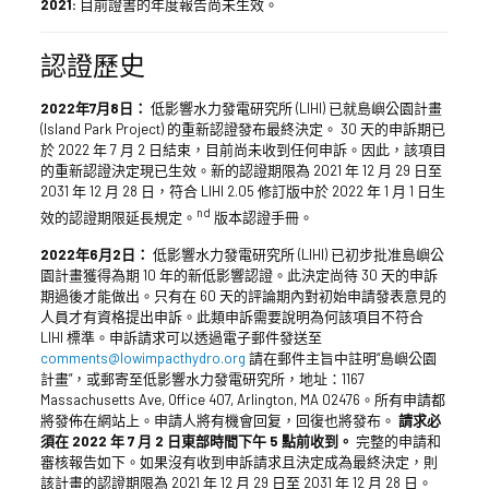
2021:
目前證書的年度報告尚未生效。
認證歷史
2022年7月8日：
低影響水力發電研究所 (LIHI) 已就島嶼公園計畫
(Island Park Project) 的重新認證發布最終決定。 30 天的申訴期已
於 2022 年 7 月 2 日結束，目前尚未收到任何申訴。因此，該項目
的重新認證決定現已生效。新的認證期限為 2021 年 12 月 29 日至
2031 年 12 月 28 日，符合 LIHI 2.05 修訂版中於 2022 年 1 月 1 日生
nd
效的認證期限延長規定。
版本認證手冊。
2022年6月2日：
低影響水力發電研究所 (LIHI) 已初步批准島嶼公
園計畫獲得為期 10 年的新低影響認證。此決定尚待 30 天的申訴
期過後才能做出。只有在 60 天的評論期內對初始申請發表意見的
人員才有資格提出申訴。此類申訴需要說明為何該項目不符合
LIHI 標準。申訴請求可以透過電子郵件發送至
comments@lowimpacthydro.org
請在郵件主旨中註明“島嶼公園
計畫”，或郵寄至低影響水力發電研究所，地址：1167
Massachusetts Ave, Office 407, Arlington, MA 02476。所有申請都
將發佈在網站上。申請人將有機會回复，回復也將發布。
請求必
須在 2022 年 7 月 2 日東部時間下午 5 點前收到。
完整的申請和
審核報告如下。如果沒有收到申訴請求且決定成為最終決定，則
該計畫的認證期限為 2021 年 12 月 29 日至 2031 年 12 月 28 日。