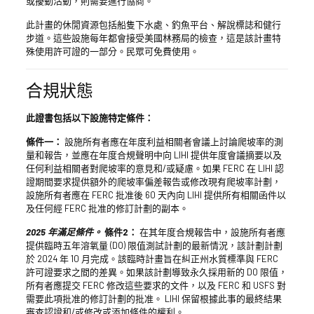
或擾動活動，則需要進行協商。
此計畫的休閒資源包括船隻下水處、釣魚平台、解說標誌和健行
步道。這些設施每年都會接受美國林務局的檢查，這是該計畫特
殊使用許可證的一部分。民眾可免費使用。
合規狀態
此證書包括以下設施特定條件：
條件一：
設施所有者應在年度利益相關者會議上討論爬坡率的測
量和報告，並應在年度合規聲明中向 LIHI 提供年度會議摘要以及
任何利益相關者對爬坡率的意見和/或疑慮。如果 FERC 在 LIHI 認
證期間要求提供額外的爬坡率偏差報告或修改現有爬坡率計劃，
設施所有者應在 FERC 批准後 60 天內向 LIHI 提供所有相關函件以
及任何經 FERC 批准的修訂計劃的副本。
2025 年滿足條件。
條件2：
在其年度合規報告中，設施所有者應
提供臨時五年溶氧量 (DO) 限值測試計劃的最新情況，該計劃計劃
於 2024 年 10 月完成。該臨時計畫旨在糾正州水質標準與 FERC
許可證要求之間的差異。如果該計劃導致永久採用新的 DO 限值，
所有者應提交 FERC 修改這些要求的文件，以及 FERC 和 USFS 對
需要此項批准的修訂計劃的批准。 LIHI 保留根據此事的最終結果
審查認證和/或修改或添加條件的權利。