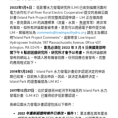
2022年1月4日：
低影響水力發電研究所 (LIHI) 已收到福爾河農村
電力合作社 (Fall River Rural Electric Cooperative) 提交的島嶼公園
計畫 (Island Park Project) 的完整再認證申請。 LIHI 正在徵詢意
見。意見需與 LIHI 的具體標準（流量、水質、
魚道
等等）將非常
有幫助，但所有評論都會被考慮。意見可以透過電子郵件提交給
LIHI，郵箱地址為
comments@lowimpacthydro.org
請在主旨欄註
明“Island Park Project Comments”，或郵寄至 Low Impact
Hydropower Institute, 1167 Massachusetts Avenue, Office 407,
Arlington, MA 02476。
意見必須在 2022 年 3 月 5 日美國東部時
間下午 5 點前送達研究所，研究所才會予以考慮。
所有評論都將
發佈到網站上，申請人將有機會回應。任何回應也會發布。完整
的應用程式如下。
2018年1月29日
：Island Park 水力發電計畫初步認證決定的申訴
期已結束，目前無人提出申訴。因此，該決定為最終決定。
Island Park 的證書編號為 LIHI #2。
2017年12月27日
：位於愛達荷州蛇河亨利福克的 Island Park 水力
發電計畫（LIHI #2）已獲得初步低影響認證。
島嶼公園水力發電計畫認證包括以下條件：
2022 年重新認證時條件已修改
。條件 1：
業主應在其年度合