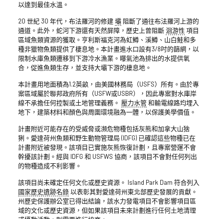
以達到最佳水溫。
20 世紀 30 年代，布法羅河的修建
壩
阻斷了通往布法羅河上游的
通道。此外，蛇河下游還有天然屏障，歷史上曾阻斷
洄游性
項目
區域魚類資源的獲取。亨利斯福克河為虹鱒、溪鱒、山白鮭和多
種非獵物魚類提供了棲息地。本計畫進水口設有3/8吋的篩網，以
限制水庫魚類遷移到下游冷水漁業。曝氣池為排出的水提供氧
合，促進魚類生存，並支持大壩下游的棲息地。
本計畫用地面積為1.2英畝，由美國林務局（USFS）所有。由於專
案區域屬於聯邦政府所有（USFW或USBR），因此專案對水庫岸
線不承擔任何控製或土地管理義務。
壓力水管
和輸電線路均埋入
地下，建築材料和顏色與周圍環境融為一體，以保護美學價值。
計畫附近可能存在的受威脅或瀕危物種包括灰熊和加拿大山猞
猁。愛達荷州魚類和野生動物管理局 (IDFG) 已確認這些物種已在
計畫附近被發現。該項目已實施灰熊恢復計劃，且專案營運不會
幹擾該計劃。經與 IDFG 和 USFWS 協商，該項目不會對任何列出
的物種造成不利影響。
該項目尚未確定任何文化或歷史資源。 Island Park Dam 符合列入
國家歷史遺跡名錄
以表彰其對愛達荷州東北部歷史發展的貢獻。
州歷史保護辦公室已得出結論，該水力發電項目不會影響項目區
域的文化或歷史資源，但如果該項目未來計劃進行任何土地清理