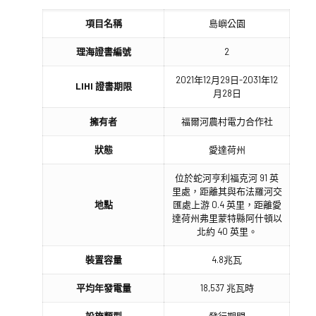
項目名稱
島嶼公園
理海證書編號
2
2021年12月29日-2031年12
LIHI 證書期限
月28日
擁有者
福爾河農村電力合作社
狀態
愛達荷州
位於蛇河亨利福克河 91 英
里處，距離其與布法羅河交
地點
匯處上游 0.4 英里，距離愛
達荷州弗里蒙特縣阿什頓以
北約 40 英里。
裝置容量
4.8兆瓦
平均年發電量
18,537 兆瓦時