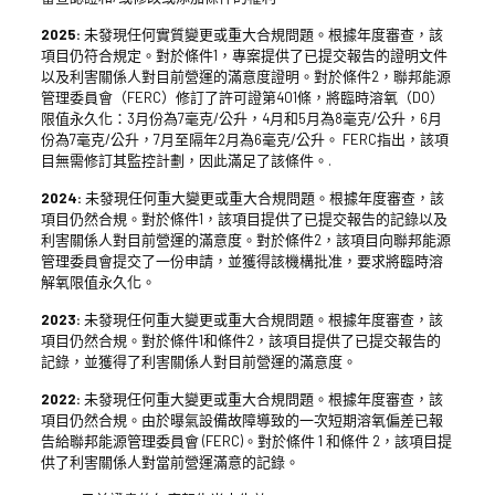
2025:
未發現任何實質變更或重大合規問題。根據年度審查，該
項目仍符合規定。對於條件1，專案提供了已提交報告的證明文件
以及利害關係人對目前營運的滿意度證明。對於條件2，聯邦能源
管理委員會（FERC）修訂了許可證第401條，將臨時溶氧（DO）
限值永久化：3月份為7毫克/公升，4月和5月為8毫克/公升，6月
份為7毫克/公升，7月至隔年2月為6毫克/公升。 FERC指出，該項
目無需修訂其監控計劃，因此滿足了該條件。.
2024:
未發現任何重大變更或重大合規問題。根據年度審查，該
項目仍然合規。對於條件1，該項目提供了已提交報告的記錄以及
利害關係人對目前營運的滿意度。對於條件2，該項目向聯邦能源
管理委員會提交了一份申請，並獲得該機構批准，要求將臨時溶
解氧限值永久化。
2023:
未發現任何重大變更或重大合規問題。根據年度審查，該
項目仍然合規。對於條件1和條件2，該項目提供了已提交報告的
記錄，並獲得了利害關係人對目前營運的滿意度。
2022:
未發現任何重大變更或重大合規問題。根據年度審查，該
項目仍然合規。由於曝氣設備故障導致的一次短期溶氧偏差已報
告給聯邦能源管理委員會 (FERC)。對於條件 1 和條件 2，該項目提
供了利害關係人對當前營運滿意的記錄。