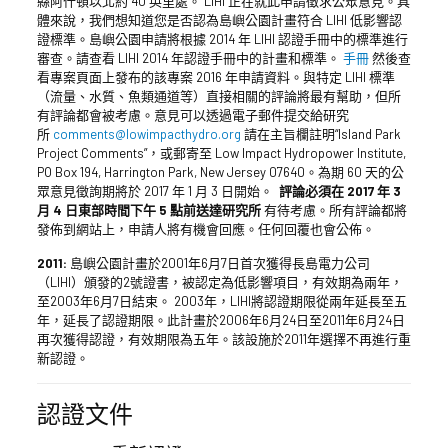
縣阿什頓以北約 40 英里處。 LIHI 正在就此申請徵求公眾意見。具
體來說，我們想知道您是否認為島嶼公園計畫符合 LIHI 低影響認
證標準。島嶼公園申請將根據 2014 年 LIHI 認證手冊中的標準進行
審查。請查看 LIHI 2014 年認證手冊中的計畫和標準。
手冊
然後查
看專案頁面上發布的該專案 2016 年申請資料。與特定 LIHI 標準
（流量、水質、魚類通道等）直接相關的評論將最有幫助，但所
有評論都會被考慮。意見可以透過電子郵件提交給研究
所
comments@lowimpacthydro.org
請在主旨欄註明“Island Park
Project Comments”，或郵寄至 Low Impact Hydropower Institute,
PO Box 194, Harrington Park, New Jersey 07640。為期 60 天的公
眾意見徵詢期將於 2017 年 1 月 3 日開始。
評論必須在 2017 年 3
月 4 日東部時間下午 5 點前送達研究所
有待考慮。所有評論都將
發佈到網站上，申請人將有機會回應。任何回覆也會公佈。
2011:
島嶼公園計畫於2001年6月7日首次獲得長島電力公司
（LIHI）頒發的2號證書，被認定為低影響項目，有效期為兩年，
至2003年6月7日結束。 2003年，LIHI將認證期限從兩年延長至五
年，延長了認證期限。此計畫於2006年6月24日至2011年6月24日
再次獲得認證，有效期限為五年。該設施於2011年選擇不再進行重
新認證。
認證文件