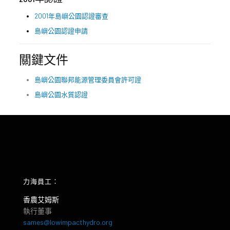
2001年島嶼公園認證審查
島嶼公園認證申請
關鍵文件
島嶼公園聯邦能源管理委員會許可證
島嶼公園水質認證
力海員工：
香農艾姆斯
執行董事
sames@lowimpacthydro.org