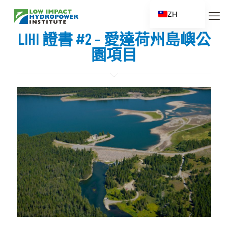
ZH
EN
LIHI 證書 #2 – 愛達荷州島嶼公
ES
園項目
FR
ZH_CN