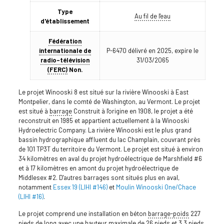
Type
Au fil de l'eau
d'établissement
Fédération
internationale de
P-6470 délivré en 2025, expire le
radio-télévision
31/03/2065
(FERC)
Non.
Le projet Winooski 8 est situé sur la rivière Winooski à East
Montpelier, dans le comté de Washington, au Vermont. Le projet
est situé à
barrage
Construit à l'origine en 1908, le projet a été
reconstruit en 1985 et appartient actuellement à la Winooski
Hydroelectric Company. La rivière Winooski est le plus grand
bassin hydrographique affluent du lac Champlain, couvrant près
de 101 TP3T du territoire du Vermont. Le projet est situé à environ
34 kilomètres en aval du projet hydroélectrique de Marshfield #6
et à 17 kilomètres en amont du projet hydroélectrique de
Middlesex #2. D'autres barrages sont situés plus en aval,
notamment
Essex 19 (LIHI #146)
et
Moulin Winooski One/Chace
(LIHI #16)
.
Le projet comprend une installation en béton
barrage-poids
227
pieds de long avec une hauteur maximale de 26 pieds et 3,3 pieds