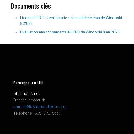
Documents clés
Licence FERC et certification de qualité de l'eau de Winooski
8 (2025)
Évaluation environnementale FERC de Winooski 8 en 2025
Personnel du LIHI :
Shannon Ames
Directeur exécutif
sames@lowimpacthydro.org
Téléphone : 339-970-9337