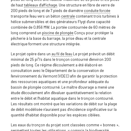
de haut
tableaux d'affichage
. Une structure en fibre de verre de
200 pieds de long et de 7 pieds de diamètre
conduite forcée
transporte l'eau vers un béton
centrale
contenant trois turbines à
hélice submersibles et des générateurs Flygt d'une capacité
combinée de 0,856 MW. La portée contournée de 60 mètres de
long comprend un
piscine de plongée
Conçu pour protéger la
pêcherie à la base du barrage, la prise d'eau et la centrale
électrique forment une structure intégrée.
Le projet opère dans un
au fil de l'eau
Le projet prévoit un débit
minimal de 25 pi³/s dans le tronçon contourné d'environ 200
pieds de long. Ce régime d'écoulement a été élaboré en
consultation avec le Département de la conservation de
l'environnement du Vermont (VDEC) afin de garantir la protection
des ressources aquatiques et une profondeur adéquate du
bassin de plongée contourné. Le maître d'ouvrage a mené une
étude d'écoulement afin d'évaluer quantitativement la relation
entre le débit et l'habitat aquatique dans le tronçon contourné.
Les résultats ont montré que les variations de débit sur la plage
de débit modélisée n'auraient pas d'incidence significative sur la
quantité d'habitat disponible pour les espèces ciblées.
Les eaux du tronçon du projet sont classées comme « bonnes »,
permettant toutes les utilisations, y compris la biodiversité