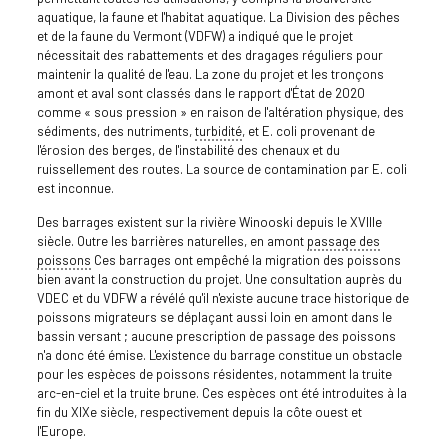
aquatique, la faune et l'habitat aquatique. La Division des pêches
et de la faune du Vermont (VDFW) a indiqué que le projet
nécessitait des rabattements et des dragages réguliers pour
maintenir la qualité de l'eau. La zone du projet et les tronçons
amont et aval sont classés dans le rapport d'État de 2020
comme « sous pression » en raison de l'altération physique, des
sédiments, des nutriments,
turbidité
, et E. coli provenant de
l'érosion des berges, de l'instabilité des chenaux et du
ruissellement des routes. La source de contamination par E. coli
est inconnue.
Des barrages existent sur la rivière Winooski depuis le XVIIIe
siècle. Outre les barrières naturelles, en amont
passage des
poissons
Ces barrages ont empêché la migration des poissons
bien avant la construction du projet. Une consultation auprès du
VDEC et du VDFW a révélé qu'il n'existe aucune trace historique de
poissons migrateurs se déplaçant aussi loin en amont dans le
bassin versant ; aucune prescription de passage des poissons
n'a donc été émise. L'existence du barrage constitue un obstacle
pour les espèces de poissons résidentes, notamment la truite
arc-en-ciel et la truite brune. Ces espèces ont été introduites à la
fin du XIXe siècle, respectivement depuis la côte ouest et
l'Europe.