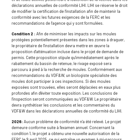
déclarations annuelles de conformité LIHI. LIHI se réserve le droit
de modifier la certification de l'installation afin de maintenir la
conformité avec les futures exigences de la FERC et les
recommandations de l'agence qui y sont formulées.
Condition 2 :
Afin de minimiser les impacts sur les moules
protégées potentiellement présentes dans les zones à draguer,
le propriétaire de l'installation devra mettre en œuvre la
proposition d'atténuation incluse dans le projet de demande de
permis. Cette proposition stipule qu'immédiatement après le
rabattement du bassin de retenue, le rivage exposé sera
parcouru à pied à la recherche de moules. Conformément aux
recommandations du VDF&W, un biologiste spécialiste des
moules doit participer à ces inspections. Si des moules
exposées sont trouvées, elles seront déplacées en eaux plus
profondes afin d'éviter toute exposition. Les conclusions de
l'inspection seront communiquées au VDF&W. Le propriétaire
devra synthétiser les conclusions et les commentaires du
VDF&W dans les déclarations annuelles de conformité du LIHI.
2026:
Aucun problème de conformité n'a été relevé. Le projet
demeure conforme suite à l'examen annuel. Concernant la
condition 1, le projet a obtenu une nouvelle autorisation de la
FERC le 9 avril 2025, ce qui entraîne un examen à mi-parcours.