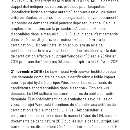
le 21 avril 2017 et se termine le 21 mai 2017 à 17 h HAE. La demande
d'appel doit indiquer les raisons précises pour lesquelles
l'installation hydroélectrique aurait dû échouer à un ou plusieurs
critères. Seules les personnes et organisations ayant commenté
le dossier de demande initial peuvent déposer un appel. De plus
amples informations sur la procédure d'appel du LIHI sont
disponibles dans le manuel du LIHI. Si aucun appel n'est demandé
dans le délai de 30 jours, le directeur exécutif délivrera la
certification LIHI pour l'installation et publiera un avis de
certification sur le site web de l'Institut. Une fois définitive, la date
de certification effective du projet Winooski n° 8 est le 28 février
2016 pour une durée de cinq (5) ans, qui expirera le 28 février 2021.
21 novembre 2016 :
Le Low Impact Hydropower Institute a reçu
une demande complète de nouvelle certification à faible impact
pour le projet hydroélectrique Winooski 8. Les documents de
candidature sont disponibles dans la section « Fichiers » ci-
dessous. Le LIHI sollicite les commentaires du public sur cette
demande. Plus précisément, nous souhaitons savoir si, selon
vous, le projet Winooski 8 continue de répondre aux critères de
certification à faible impact du LIHI. Veuillez consulter le
programme et les critères dans le manuel révisé du LIHI, puis les
documents de candidature 2016 publiés sur la page du projet. Les
commentaires directement liés à des critères spécifiques du LIHI