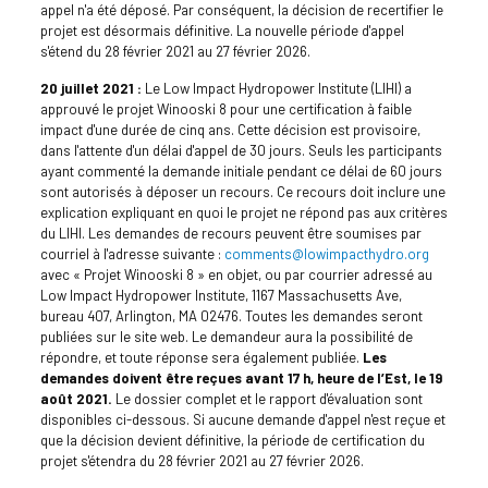
appel n'a été déposé. Par conséquent, la décision de recertifier le
projet est désormais définitive. La nouvelle période d'appel
s'étend du 28 février 2021 au 27 février 2026.
20 juillet 2021 :
Le Low Impact Hydropower Institute (LIHI) a
approuvé le projet Winooski 8 pour une certification à faible
impact d'une durée de cinq ans. Cette décision est provisoire,
dans l'attente d'un délai d'appel de 30 jours. Seuls les participants
ayant commenté la demande initiale pendant ce délai de 60 jours
sont autorisés à déposer un recours. Ce recours doit inclure une
explication expliquant en quoi le projet ne répond pas aux critères
du LIHI. Les demandes de recours peuvent être soumises par
courriel à l'adresse suivante :
comments@lowimpacthydro.org
avec « Projet Winooski 8 » en objet, ou par courrier adressé au
Low Impact Hydropower Institute, 1167 Massachusetts Ave,
bureau 407, Arlington, MA 02476. Toutes les demandes seront
publiées sur le site web. Le demandeur aura la possibilité de
répondre, et toute réponse sera également publiée.
Les
demandes doivent être reçues avant 17 h, heure de l’Est, le 19
août 2021.
Le dossier complet et le rapport d'évaluation sont
disponibles ci-dessous. Si aucune demande d'appel n'est reçue et
que la décision devient définitive, la période de certification du
projet s'étendra du 28 février 2021 au 27 février 2026.