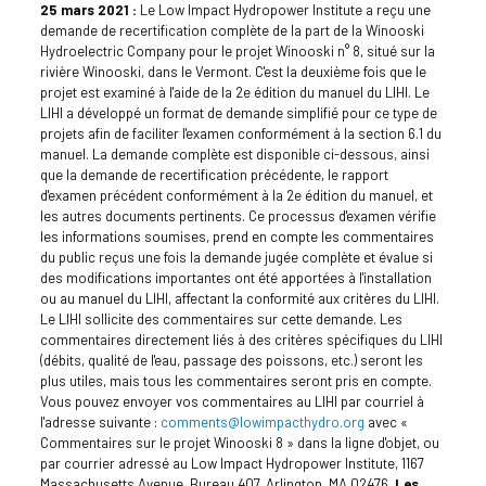
25 mars 2021 :
Le Low Impact Hydropower Institute a reçu une
demande de recertification complète de la part de la Winooski
Hydroelectric Company pour le projet Winooski n° 8, situé sur la
rivière Winooski, dans le Vermont. C'est la deuxième fois que le
projet est examiné à l'aide de la 2e édition du manuel du LIHI. Le
LIHI a développé un format de demande simplifié pour ce type de
projets afin de faciliter l'examen conformément à la section 6.1 du
manuel. La demande complète est disponible ci-dessous, ainsi
que la demande de recertification précédente, le rapport
d'examen précédent conformément à la 2e édition du manuel, et
les autres documents pertinents. Ce processus d'examen vérifie
les informations soumises, prend en compte les commentaires
du public reçus une fois la demande jugée complète et évalue si
des modifications importantes ont été apportées à l'installation
ou au manuel du LIHI, affectant la conformité aux critères du LIHI.
Le LIHI sollicite des commentaires sur cette demande. Les
commentaires directement liés à des critères spécifiques du LIHI
(débits, qualité de l'eau, passage des poissons, etc.) seront les
plus utiles, mais tous les commentaires seront pris en compte.
Vous pouvez envoyer vos commentaires au LIHI par courriel à
l'adresse suivante :
comments@lowimpacthydro.org
avec «
Commentaires sur le projet Winooski 8 » dans la ligne d'objet, ou
par courrier adressé au Low Impact Hydropower Institute, 1167
Massachusetts Avenue, Bureau 407, Arlington, MA 02476.
Les