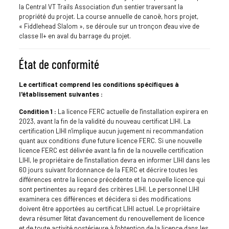
la Central VT Trails Association d'un sentier traversant la
propriété du projet. La course annuelle de canoë, hors projet,
« Fiddlehead Slalom », se déroule sur un tronçon d'eau vive de
classe II+ en aval du barrage du projet.
État de conformité
Le certificat comprend les conditions spécifiques à
l'établissement suivantes :
Condition 1 :
La licence FERC actuelle de l'installation expirera en
2023, avant la fin de la validité du nouveau certificat LIHI. La
certification LIHI n'implique aucun jugement ni recommandation
quant aux conditions d'une future licence FERC. Si une nouvelle
licence FERC est délivrée avant la fin de la nouvelle certification
LIHI, le propriétaire de l'installation devra en informer LIHI dans les
60 jours suivant l'ordonnance de la FERC et décrire toutes les
différences entre la licence précédente et la nouvelle licence qui
sont pertinentes au regard des critères LIHI. Le personnel LIHI
examinera ces différences et décidera si des modifications
doivent être apportées au certificat LIHI actuel. Le propriétaire
devra résumer l'état d'avancement du renouvellement de licence
et de toute activité postérieure à l'obtention de la licence dans les