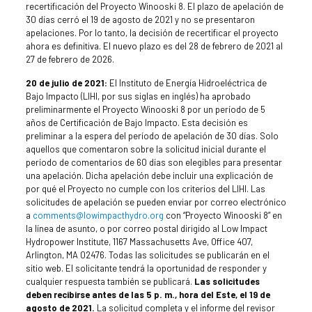
recertificación del Proyecto Winooski 8. El plazo de apelación de
30 días cerró el 19 de agosto de 2021 y no se presentaron
apelaciones. Por lo tanto, la decisión de recertificar el proyecto
ahora es definitiva. El nuevo plazo es del 28 de febrero de 2021 al
27 de febrero de 2026.
20 de julio de 2021:
El Instituto de Energía Hidroeléctrica de
Bajo Impacto (LIHI, por sus siglas en inglés) ha aprobado
preliminarmente el Proyecto Winooski 8 por un período de 5
años de Certificación de Bajo Impacto. Esta decisión es
preliminar a la espera del período de apelación de 30 días. Solo
aquellos que comentaron sobre la solicitud inicial durante el
período de comentarios de 60 días son elegibles para presentar
una apelación. Dicha apelación debe incluir una explicación de
por qué el Proyecto no cumple con los criterios del LIHI. Las
solicitudes de apelación se pueden enviar por correo electrónico
a
comments@lowimpacthydro.org
con “Proyecto Winooski 8” en
la línea de asunto, o por correo postal dirigido al Low Impact
Hydropower Institute, 1167 Massachusetts Ave, Office 407,
Arlington, MA 02476. Todas las solicitudes se publicarán en el
sitio web. El solicitante tendrá la oportunidad de responder y
cualquier respuesta también se publicará.
Las solicitudes
deben recibirse antes de las 5 p. m., hora del Este, el 19 de
agosto de 2021.
La solicitud completa y el informe del revisor