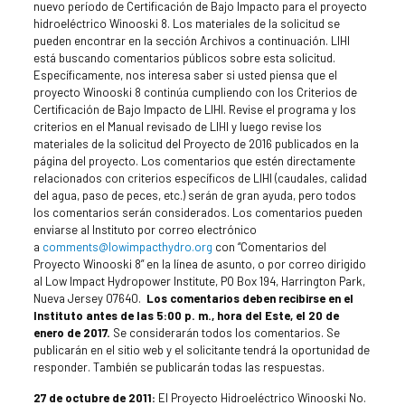
nuevo período de Certificación de Bajo Impacto para el proyecto
hidroeléctrico Winooski 8. Los materiales de la solicitud se
pueden encontrar en la sección Archivos a continuación. LIHI
está buscando comentarios públicos sobre esta solicitud.
Específicamente, nos interesa saber si usted piensa que el
proyecto Winooski 8 continúa cumpliendo con los Criterios de
Certificación de Bajo Impacto de LIHI. Revise el programa y los
criterios en el Manual revisado de LIHI y luego revise los
materiales de la solicitud del Proyecto de 2016 publicados en la
página del proyecto. Los comentarios que estén directamente
relacionados con criterios específicos de LIHI (caudales, calidad
del agua, paso de peces, etc.) serán de gran ayuda, pero todos
los comentarios serán considerados. Los comentarios pueden
enviarse al Instituto por correo electrónico
a
comments@lowimpacthydro.org
con “Comentarios del
Proyecto Winooski 8” en la línea de asunto, o por correo dirigido
al Low Impact Hydropower Institute, PO Box 194, Harrington Park,
Nueva Jersey 07640.
Los comentarios deben recibirse en el
Instituto antes de las 5:00 p. m., hora del Este, el 20 de
enero de 2017.
Se considerarán todos los comentarios. Se
publicarán en el sitio web y el solicitante tendrá la oportunidad de
responder. También se publicarán todas las respuestas.
27 de octubre de 2011:
El Proyecto Hidroeléctrico Winooski No.