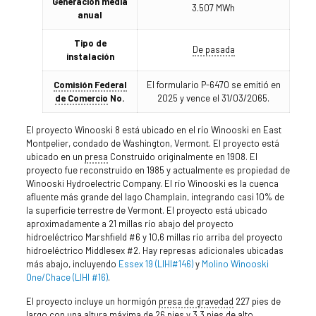
Generación media
3.507 MWh
anual
Tipo de
De pasada
instalación
Comisión Federal
El formulario P-6470 se emitió en
de Comercio
No.
2025 y vence el 31/03/2065.
El proyecto Winooski 8 está ubicado en el río Winooski en East
Montpelier, condado de Washington, Vermont. El proyecto está
ubicado en un
presa
Construido originalmente en 1908. El
proyecto fue reconstruido en 1985 y actualmente es propiedad de
Winooski Hydroelectric Company. El río Winooski es la cuenca
afluente más grande del lago Champlain, integrando casi 10% de
la superficie terrestre de Vermont. El proyecto está ubicado
aproximadamente a 21 millas río abajo del proyecto
hidroeléctrico Marshfield #6 y 10,6 millas río arriba del proyecto
hidroeléctrico Middlesex #2. Hay represas adicionales ubicadas
más abajo, incluyendo
Essex 19 (LIHI#146)
y
Molino Winooski
One/Chace (LIHI #16)
.
El proyecto incluye un hormigón
presa de gravedad
227 pies de
largo con una altura máxima de 26 pies y 3,3 pies de alto.