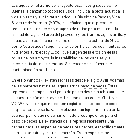
Las aguas en el tramo del proyecto están designadas como
Buenas, alcanzando todos los usos, incluida la biota acuática, la
vida silvestre y el hábitat acuático. La División de Pesca y Vida
Silvestre de Vermont (VDFW) ha señalado que el proyecto
requiere una reducción y dragado de rutina para mantener la
calidad del agua. El área del proyecto y los tramos aguas arriba y
aguas abajo están enumerados en el informe estatal de 2020
como "estresados" según la alteración física, los sedimentos, los
nutrientes,
turbiedad
y E. coli que surgen de la erosión de las
orillas de los arroyos, la inestabilidad de los canales y la
escorrentía de las carreteras. Se desconoce la fuente de
contaminación por E. coli.
En el río Winooski existen represas desde el siglo XVIII. Además
de las barreras naturales, aguas arriba
paso de peces
Estas
represas han impedido el paso de peces desde mucho antes de
la construcción del proyecto. Las consultas con el VDEC y el
VDFW revelaron que no existen registros históricos de peces
migratorios que se hayan desplazado tan lejos río arriba en la
cuenca, por lo que no se han emitido prescripciones para el
paso de peces. La existencia de la represa representa una
barrera para las especies de peces residentes, específicamente
la trucha arcoíris y la trucha marrón. Estas especies se