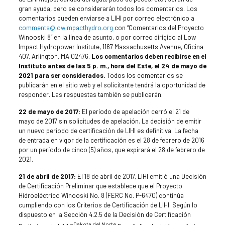
gran ayuda, pero se considerarán todos los comentarios. Los
comentarios pueden enviarse a LIHI por correo electrónico a
comments@lowimpacthydro.org
con “Comentarios del Proyecto
Winooski 8” en la línea de asunto, o por correo dirigido al Low
Impact Hydropower Institute, 1167 Massachusetts Avenue, Oficina
407, Arlington, MA 02476.
Los comentarios deben recibirse en el
Instituto antes de las 5 p. m., hora del Este, el 24 de mayo de
2021 para ser considerados.
Todos los comentarios se
publicarán en el sitio web y el solicitante tendrá la oportunidad de
responder. Las respuestas también se publicarán.
22 de mayo de 2017:
El período de apelación cerró el 21 de
mayo de 2017 sin solicitudes de apelación. La decisión de emitir
un nuevo período de certificación de LIHI es definitiva. La fecha
de entrada en vigor de la certificación es el 28 de febrero de 2016
por un período de cinco (5) años, que expirará el 28 de febrero de
2021.
21 de abril de 2017:
El 18 de abril de 2017, LIHI emitió una Decisión
de Certificación Preliminar que establece que el Proyecto
Hidroeléctrico Winooski No. 8 (FERC No. P-6470) continúa
cumpliendo con los Criterios de Certificación de LIHI. Según lo
dispuesto en la Sección 4.2.5 de la Decisión de Certificación
Dakota del Norte