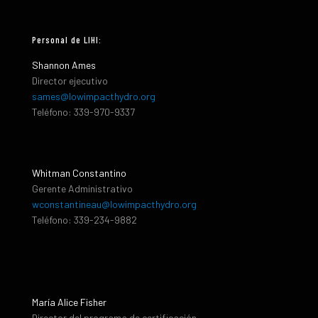
Personal de LIHI:
Shannon Ames
Director ejecutivo
sames@lowimpacthydro.org
Teléfono: 339-970-9337
Whitman Constantino
Gerente Administrativo
wconstantineau@lowimpacthydro.org
Teléfono: 339-234-9882
María Alice Fisher
Director del programa de certificación