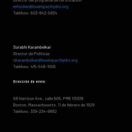
mfischer@lowimpacthydro.org
Teléfono: 603-842-5834
Surabhi Karambelkar
Director de Políticas
skarambelkar@lowimpacthydro.org
Teléfono: 415-548-1006
Dirección de envio:
68 Harrison Ave., calle 605, PMB 113938
Boston, Massachusetts, 11 de febrero de 1929
Teléfono: 339-234-9882