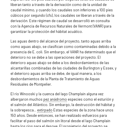
liberan tanto a través de la derivación como de la unidad de
caudal mínimo, y cuando los caudales son inferiores a 100 pies
cúbicos por segundo (cfs), los caudales se liberan a través de la
derivación. Este régimen de caudal se desarrolló en consulta
con la Agencia de Recursos Naturales de Vermont (VANR) para
garantizar la protección del hábitat acuático.
Las aguas dentro del alcance del proyecto, tanto aguas arriba
como aguas abajo, se clasifican como contaminadas debido a la
presencia de E. coli. Sin embargo, el VANR ha determinado que el
deterioro no se debe a las operaciones del proyecto. El
deterioro aguas abajo se debe a los desbordamientos de las
alcantarillas combinadas de las ciudades de Burlington y Essex, y
el deterioro aguas arriba se debe, de igual manera, a los
desbordamientos de la Planta de Tratamiento de Aguas
Residuales de Montpelier.
El río Winooski y la cuenca del lago Champlain alguna vez
albergaron muchos
pez anádromo
especies como el esturión y
el salmón del Atlántico. Sin embargo, la destrucción del hábitat y
la sobrepesca...
extirpado
Estas especies de la zona hace unos
150 años. Desde entonces, se han realizado esfuerzos para
facilitar el paso del salmón sin litoral desde el lago Champlain
hasta los ríos para el desove. El propietario del proyecto se