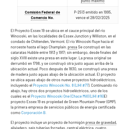
punto máximo
Comisión Federal de
P-2513 emitido en 1995,
Comercio
No.
vence el 28/02/2025
El Proyecto Essex 19 se ubica en el cauce principal del río
Winooski, en las localidades de Essex Junction y Williston, en el
condado de Chittenden, Vermont. El río Winooski fluye hacia el
noroeste hasta el lago Champlain.
presa
Se construyó en las
cataratas Hubble entre 1913 y 1917; sin embargo, desde finales del
siglo XVIII existe una presa en este lugar. La presa original se
derrumbó en 1798, y se construyó otra justo aguas arriba de la
ubicación actual. Poco después de 1830, se construyó una presa
de madera justo aguas abajo de la ubicación actual. El proyecto
se ubica aguas abajo de otros nueve proyectos hidroeléctricos,
incluyendo el
Proyecto Winooski No. 8 (LIHI #77
). Continuando río
abajo, hay otros dos proyectos hidroeléctricos, uno de los
cuales es el
Proyecto Winooski One (Chace Mill) (LIHI #16)
El
proyecto Essex 19 es propiedad de Green Mountain Power (GMP),
la primera empresa de servicios públicos de energía certificada
como
Corporación B.
El proyecto incluye un proyecto de hormigón
presa de gravedad
,
aliviadero
, seis
tuberías forzadas
,
central eléctrica
, cuatro