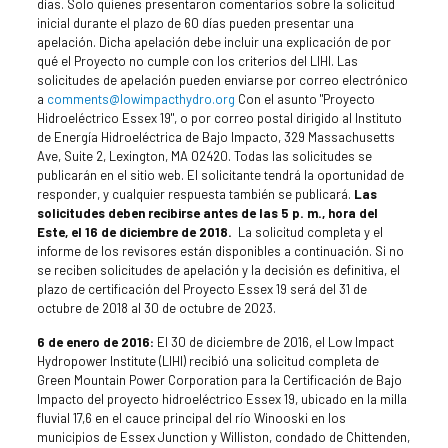
días. Solo quienes presentaron comentarios sobre la solicitud
inicial durante el plazo de 60 días pueden presentar una
apelación. Dicha apelación debe incluir una explicación de por
qué el Proyecto no cumple con los criterios del LIHI. Las
solicitudes de apelación pueden enviarse por correo electrónico
a
comments@lowimpacthydro.org
Con el asunto "Proyecto
Hidroeléctrico Essex 19", o por correo postal dirigido al Instituto
de Energía Hidroeléctrica de Bajo Impacto, 329 Massachusetts
Ave, Suite 2, Lexington, MA 02420. Todas las solicitudes se
publicarán en el sitio web. El solicitante tendrá la oportunidad de
responder, y cualquier respuesta también se publicará.
Las
solicitudes deben recibirse antes de las 5 p. m., hora del
Este, el 16 de diciembre de 2018.
La solicitud completa y el
informe de los revisores están disponibles a continuación. Si no
se reciben solicitudes de apelación y la decisión es definitiva, el
plazo de certificación del Proyecto Essex 19 será del 31 de
octubre de 2018 al 30 de octubre de 2023.
6 de enero de 2016:
El 30 de diciembre de 2016, el Low Impact
Hydropower Institute (LIHI) recibió una solicitud completa de
Green Mountain Power Corporation para la Certificación de Bajo
Impacto del proyecto hidroeléctrico Essex 19, ubicado en la milla
fluvial 17,6 en el cauce principal del río Winooski en los
municipios de Essex Junction y Williston, condado de Chittenden,