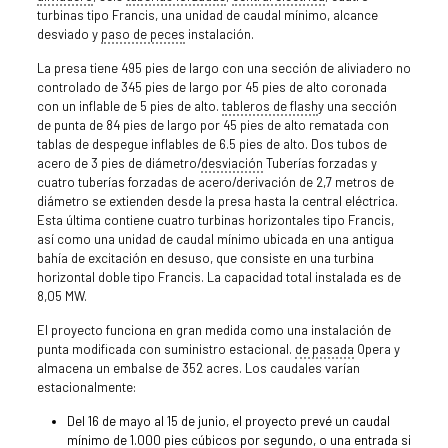
turbinas tipo Francis, una unidad de caudal mínimo, alcance
desviado y
paso de peces
instalación.
La presa tiene 495 pies de largo con una sección de aliviadero no
controlado de 345 pies de largo por 45 pies de alto coronada
con un inflable de 5 pies de alto.
tableros de flash
y una sección
de punta de 84 pies de largo por 45 pies de alto rematada con
tablas de despegue inflables de 6.5 pies de alto. Dos tubos de
acero de 3 pies de diámetro/
desviación
Tuberías forzadas y
cuatro tuberías forzadas de acero/derivación de 2,7 metros de
diámetro se extienden desde la presa hasta la central eléctrica.
Esta última contiene cuatro turbinas horizontales tipo Francis,
así como una unidad de caudal mínimo ubicada en una antigua
bahía de excitación en desuso, que consiste en una turbina
horizontal doble tipo Francis. La capacidad total instalada es de
8,05 MW.
El proyecto funciona en gran medida como una instalación de
punta modificada con suministro estacional.
de pasada
Opera y
almacena un embalse de 352 acres. Los caudales varían
estacionalmente:
Del 16 de mayo al 15 de junio, el proyecto prevé un caudal
mínimo de 1.000 pies cúbicos por segundo, o una entrada si