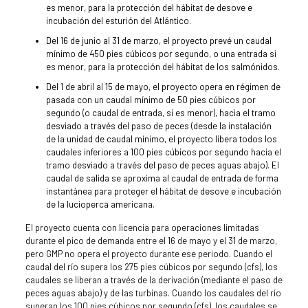
es menor, para la protección del hábitat de desove e
incubación del esturión del Atlántico.
Del 16 de junio al 31 de marzo, el proyecto prevé un caudal
mínimo de 450 pies cúbicos por segundo, o una entrada si
es menor, para la protección del hábitat de los salmónidos.
Del 1 de abril al 15 de mayo, el proyecto opera en régimen de
pasada con un caudal mínimo de 50 pies cúbicos por
segundo (o caudal de entrada, si es menor), hacia el tramo
desviado a través del paso de peces (desde la instalación
de la unidad de caudal mínimo, el proyecto libera todos los
caudales inferiores a 100 pies cúbicos por segundo hacia el
tramo desviado a través del paso de peces aguas abajo). El
caudal de salida se aproxima al caudal de entrada de forma
instantánea para proteger el hábitat de desove e incubación
de la lucioperca americana.
El proyecto cuenta con licencia para operaciones limitadas
durante el pico de demanda entre el 16 de mayo y el 31 de marzo,
pero GMP no opera el proyecto durante ese periodo. Cuando el
caudal del río supera los 275 pies cúbicos por segundo (cfs), los
caudales se liberan a través de la derivación (mediante el paso de
peces aguas abajo) y de las turbinas. Cuando los caudales del río
superan los 100 pies cúbicos por segundo (cfs), los caudales se