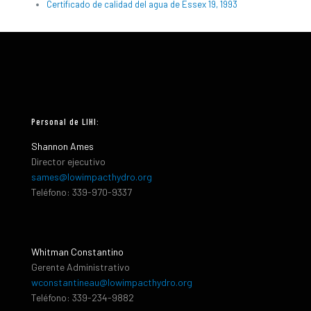
Certificado de calidad del agua de Essex 19, 1993
Personal de LIHI:
Shannon Ames
Director ejecutivo
sames@lowimpacthydro.org
Teléfono: 339-970-9337
Whitman Constantino
Gerente Administrativo
wconstantineau@lowimpacthydro.org
Teléfono: 339-234-9882