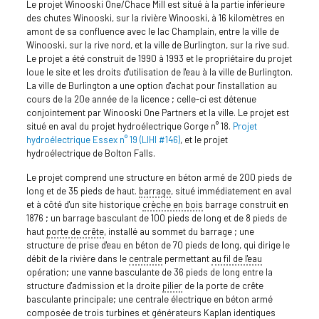
Le projet Winooski One/Chace Mill est situé à la partie inférieure
des chutes Winooski, sur la rivière Winooski, à 16 kilomètres en
amont de sa confluence avec le lac Champlain, entre la ville de
Winooski, sur la rive nord, et la ville de Burlington, sur la rive sud.
Le projet a été construit de 1990 à 1993 et le propriétaire du projet
loue le site et les droits d'utilisation de l'eau à la ville de Burlington.
La ville de Burlington a une option d'achat pour l'installation au
cours de la 20e année de la licence ; celle-ci est détenue
conjointement par Winooski One Partners et la ville. Le projet est
situé en aval du projet hydroélectrique Gorge n° 18.
Projet
hydroélectrique Essex n° 19 (LIHI #146)
, et le projet
hydroélectrique de Bolton Falls.
Le projet comprend une structure en béton armé de 200 pieds de
long et de 35 pieds de haut.
barrage
, situé immédiatement en aval
et à côté d'un site historique
crèche en bois
barrage construit en
1876 ; un barrage basculant de 100 pieds de long et de 8 pieds de
haut
porte de crête
, installé au sommet du barrage ; une
structure de prise d'eau en béton de 70 pieds de long, qui dirige le
débit de la rivière dans le
centrale
permettant
au fil de l'eau
opération; une vanne basculante de 36 pieds de long entre la
structure d'admission et la droite
pilier
de la porte de crête
basculante principale; une centrale électrique en béton armé
composée de trois turbines et générateurs Kaplan identiques