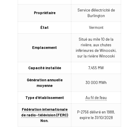
Service d'électricité de
Propriétaire
Burlington
État
Vermont
Situé au mile 10 de la
rivière, aux chutes
Emplacement
inférieures de Winooski,
sur la rivière Winooski
Capacité installée
7,455 MW
Génération annuelle
30 000 MWh
moyenne
Type d'établissement
Au fil de l'eau
Fédération internationale
P-2756 délivré en 1988,
de radio-télévision (FERC)
expire le 31/10/2028
Non.