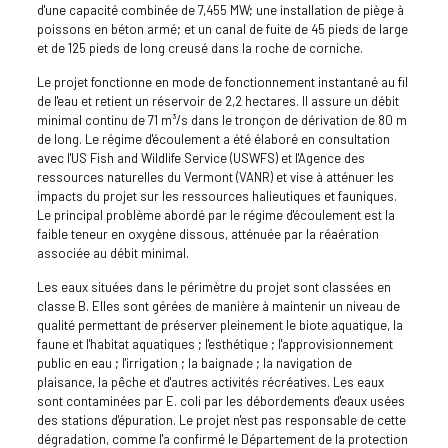
d'une capacité combinée de 7,455 MW; une installation de piège à
poissons en béton armé; et un canal de fuite de 45 pieds de large
et de 125 pieds de long creusé dans la roche de corniche.
Le projet fonctionne en mode de fonctionnement instantané au fil
de l'eau et retient un réservoir de 2,2 hectares. Il assure un débit
minimal continu de 71 m³/s dans le tronçon de dérivation de 80 m
de long. Le régime d'écoulement a été élaboré en consultation
avec l'US Fish and Wildlife Service (USWFS) et l'Agence des
ressources naturelles du Vermont (VANR) et vise à atténuer les
impacts du projet sur les ressources halieutiques et fauniques.
Le principal problème abordé par le régime d'écoulement est la
faible teneur en oxygène dissous, atténuée par la réaération
associée au débit minimal.
Les eaux situées dans le périmètre du projet sont classées en
classe B. Elles sont gérées de manière à maintenir un niveau de
qualité permettant de préserver pleinement le biote aquatique, la
faune et l'habitat aquatiques ; l'esthétique ; l'approvisionnement
public en eau ; l'irrigation ; la baignade ; la navigation de
plaisance, la pêche et d'autres activités récréatives. Les eaux
sont contaminées par E. coli par les débordements d'eaux usées
des stations d'épuration. Le projet n'est pas responsable de cette
dégradation, comme l'a confirmé le Département de la protection