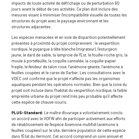
impacts de toute activité de défrichage ou de perturbation 60
jours avant le début de ces activités. Ce plan doit inclure des
mesures visant à minimiser l'incompatibilité visuelle de toutes les
structures du projet avec le paysage environnant et les
structures adjacentes.
Les espèces menacées et en voie de disparition potentiellement
présentes à proximité du projet comprennent : le vespertilion
nordique, le pygargue à tête blanche (migrateur), l’esturgeon
jaune, le dard de sable, la lamproie de l’Est, le fouille-roche gris, la
moule à portefeuille, la coquille cannelée, la coquille-papier
fragile, le fendeur de talon rose, l’anémone géante, l’anémone à
feuilles coupées et le carex de Garber. Les consultations avec le
VDEC ont confirmé que le projet n’affecte pas les organismes
aquatiques pendant les opérations normales. Bien que la zone du
projet soit incluse dans l’habitat du vespertilion nordique, la faible
empreinte urbaine du projet rend très peu probable qu’il affecte
cette espèce de chauve-souris.
PLUS-Standard:
Le maître d'ouvrage a volontairement conclu
un accord avec le VDFW afin de participer activement aux efforts
de rétablissement de l'espèce Anemone multifidi (anémone à
feuilles coupées) sur le site, dernière population de cette espèce
dans l'État du Vermont. Cet accord comprend un suivi annuel et