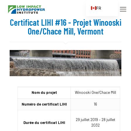
FR
EN
Certificat LIHI #16 - Projet Winooski
ES
One/Chace Mill, Vermont
ZH
ZH_CN
Nom du projet
Winooski One/Chace Mill
Numéro de certificat LIHI
16
29 juillet 2019 – 28 juillet
Durée du certificat LIHI
2032