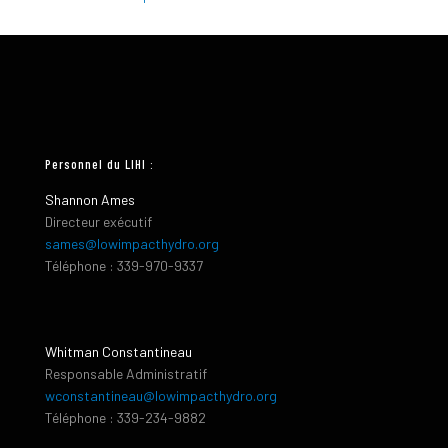
Personnel du LIHI :
Shannon Ames
Directeur exécutif
sames@lowimpacthydro.org
Téléphone : 339-970-9337
Whitman Constantineau
Responsable Administratif
wconstantineau@lowimpacthydro.org
Téléphone : 339-234-9882