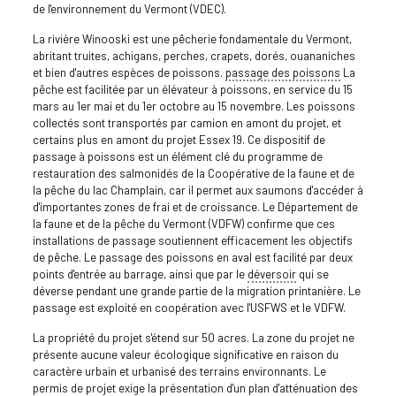
de l'environnement du Vermont (VDEC).
La rivière Winooski est une pêcherie fondamentale du Vermont,
abritant truites, achigans, perches, crapets, dorés, ouananiches
et bien d'autres espèces de poissons.
passage des poissons
La
pêche est facilitée par un élévateur à poissons, en service du 15
mars au 1er mai et du 1er octobre au 15 novembre. Les poissons
collectés sont transportés par camion en amont du projet, et
certains plus en amont du projet Essex 19. Ce dispositif de
passage à poissons est un élément clé du programme de
restauration des salmonidés de la Coopérative de la faune et de
la pêche du lac Champlain, car il permet aux saumons d'accéder à
d'importantes zones de frai et de croissance. Le Département de
la faune et de la pêche du Vermont (VDFW) confirme que ces
installations de passage soutiennent efficacement les objectifs
de pêche. Le passage des poissons en aval est facilité par deux
points d'entrée au barrage, ainsi que par le
déversoir
qui se
déverse pendant une grande partie de la migration printanière. Le
passage est exploité en coopération avec l'USFWS et le VDFW.
La propriété du projet s'étend sur 50 acres. La zone du projet ne
présente aucune valeur écologique significative en raison du
caractère urbain et urbanisé des terrains environnants. Le
permis de projet exige la présentation d'un plan d'atténuation des