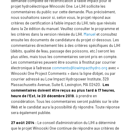
demande complète de recertification à faible impact pour le
projet hydroélectrique Winooski One. Le LIHI sollicite les
commentaires du public sur cette demande. Plus précisément,
nous souhaitons savoir si, selon vous, le projet répond aux
critères de certification à faible impact du LIHI, tels que révisés
dans la 2e édition du manuel. Veuillez consulter le programme et
les critères dans la version révisée du LIHI.
Manuel
et consultez
ensuite les documents de candidature du projet ci-dessous. Les
commentaires directement liés à des critères spécifiques du LIHI
(débits, qualité de l'eau, passage des poissons, etc.) seront les
plus utiles, mais tous les commentaires seront pris en compte.
Les commentaires peuvent être soumis à l'Institut par courrier
électronique à l'adresse
comments@lowimpacthydro.org
avec «
Winooski One Project Comments » dans la ligne d'objet, ou par
courrier adressé au Low Impact Hydropower Institute, 329
Massachusetts Avenue, Suite 6, Lexington, MA 02420.
Les
commentaires doivent être reçus au plus tard à 17 heures,
heure de l'Est, le 20 décembre 2019.
à prendre en
considération. Tous les commentaires seront publiés sur le site
Web et le candidat aura la possibilité d'y répondre. Toute réponse
sera également publiée.
27 août 2014 :
Le conseil d'administration du LIHI a déterminé
que le projet Winooski One continue de répondre aux critères de