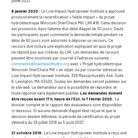
juillet 2027.
8 janvier 2020 :
Le Low Impact Hydropower Institute a approuvé
provisoirement la recertification « faible impact » du projet
hydroélectrique Winooski One/Chace Mill, LIHI #16. Cette décision
est provisoire, dans l'attente d'un délai d'appel de 30 jours. Seuls
les participants ayant commenté la demande initiale pendant ce
délai de 60 jours sont autorisés à déposer un recours. Ce
recours doit inclure une explication expliquant en quoi le projet
ne répond pas aux critères du LIHI. Les demandes de recours
peuvent être soumises par courriel à l'adresse suivante :
comments@lowimpacthydro.org
avec « Projet hydroélectrique
Winooski One/Chace Mill » en objet, ou par courrier adressé au
Low Impact Hydropower Institute, 329 Massachusetts Ave, Suite
6, Lexington, MA 02420. Toutes les demandes seront publiées sur
le site web. Le demandeur aura la possibilité de répondre, et
toute réponse sera également publiée.
Les demandes doivent
être reçues avant 17 h, heure de l’Est, le 7 février 2020.
Le
dossier complet et le rapport des évaluateurs sont disponibles
ci-dessous. Si aucune demande d'appel n'est reçue et que la
décision devient définitive, la période de certification du projet
s'étendra du 29 juillet 2019 au 5 août 2027.
21 octobre 2019 :
Le Low Impact Hydropower Institute a reçu une