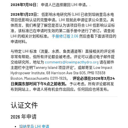
2026年7月10日：
申请人已选择撤回 LIHI 申请。.
2026年1月23日：
低影响水电研究所 (LIHI) 已收到坦纳里岛水电
项目低影响认证的完整申请。LIHI 现就此申请征求公众意见。具
体而言，我们希望了解您是否认为该项目符合 LIHI 低影响认证标
准，该标准已在申请时生效的第二版手册中进行了修订。请查阅
LIHI 的相关计划和标准。
手册修订版 2.06
然后查看下面该项目的
申请材料。
与特定 LIHI 标准（流量、水质、鱼类通道等）直接相关的评论将
非常有帮助，但所有评论都会被考虑。评论可以通过电子邮件提
交给研究所，地址为
comments@lowimpacthydro.org
请在邮件
主题栏中注明“Tannery Island 项目评论”，或邮寄至 Low Impact
Hydropower Institute, 68 Harrison Ave Ste 605, PMB 113938
Boston, Massachusetts 02111-1929。.
评论必须在2026年3月24
日美国东部时间下午5点之前收到。
予以考虑。所有评论都将发
布到网站上，申请人将有机会作出回应。任何回应也将发布。
认证文件
2026 年申请
坦纳里岛 LIHI 申请