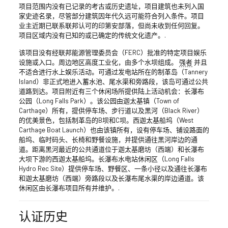
项目范围内没有已记录的考古或历史遗址，项目建筑也未列入国
家史迹名录，尽管部分建筑因年代久远可能符合列入条件。项目
业主近期已联系联邦认可的印第安部落，但尚未收到任何回复。
项目区域内没有已知的或已确定的传统文化遗产。.
该项目没有经联邦能源管理委员会（FERC）批准的特定项目娱乐
设施或入口。周边地区高度工业化，由多个水坝组成。
强者
并且
不适合进行水上娱乐活动。可通过发电站所在的制革岛（Tannery
Island）非正式地进入蓄水池、尾水渠和旁路段，该岛可通过公共
道路到达。项目附近有三个休闲场所提供陆上活动机会：长瀑布
公园（Long Falls Park）。该公园由迦太基镇（Town of
Carthage）所有，提供停车场、步行道以及黑河（Black River）
的优美景色，包括制革岛的B坝和C坝。西迦太基船坞（West
Carthage Boat Launch）也由该镇所有，设有停车场、铺设路面的
船坞、临时码头、长椅和野餐设施，并提供通往黑河岸边的通
道。距离黑河最近的公共通道位于迦太基磨坊（西端）和长瀑布
大坝下游的西迦太基船坞。长瀑布水电站休闲区（Long Falls
Hydro Rec Site）提供停车场、野餐区、一条小径以及通往长瀑布
和迦太基磨坊（西端）旁路段以及长瀑布尾水渠的岸边通道。该
休闲区由长瀑布项目所有并维护。.
认证历史