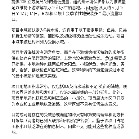
提供 106 立方英尺/秒的最低流量，纽约州环境保护部认为该流量
足以维持下游溶解氧水平和水生栖息地。.
闪光板
从大约 4 月 15
日至 12 月 17 日，B 坝和 C 坝上会季节性地安装多个最小流量缺
口。.
项目水域被认定为C类水域，适宜用于以下指定用途：鱼类、贝类
和野生动物的繁殖、捕捞以及初级和次级接触性娱乐活动。项目
水域未被纽约州列为受损水域。.
项目附近海域没有洄游鱼类，而且在下游纽约州沃特敦的米尔街
瀑布处存在阻碍洄游的障碍。上游也没有洄游鱼类。
鱼道
需要或
已提供。本地物种包括南瓜籽太阳鱼、小嘴鲈鱼、金闪光鱼、黄
鲈、岩鲈、链状梭鱼和白斑狗鱼。这些物种的下游洄游通过水坝
的最小流量和溢流来实现。.
项目用地面积非常小，仅包括8.5英亩水域和不足1英亩的陆地。项
目边界涵盖水坝和发电厂，仅沿水库岸线的一部分延伸。此外，
项目用地还包括风岛和制革岛的一小部分。项目周边地区已开发
为商业和工业用地以及道路，这些区域不具有任何生态意义。.
目前或可能存在的受威胁或濒危物种只有印第安纳蝙蝠和北方长
耳蝙蝠（两者均已列入联邦和州级保护名录）。鉴于该项目占地
面积小且缺乏潜在的栖息树木，因此不太可能对这些物种造成影
响。.