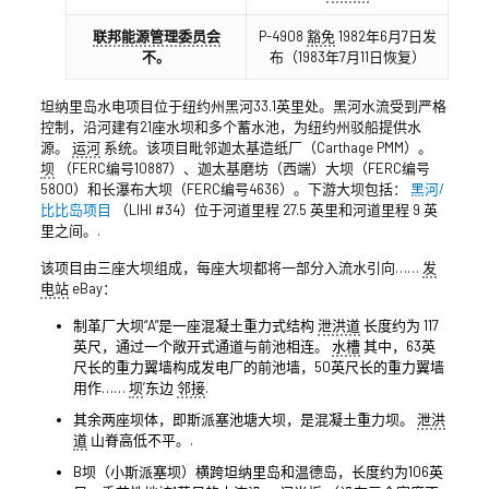
联邦能源管理委员会
P-4908
豁免
1982年6月7日发
不。
布（1983年7月11日恢复）
坦纳里岛水电项目位于纽约州黑河33.1英里处。黑河水流受到严格
控制，沿河建有21座水坝和多个蓄水池，为纽约州驳船提供水
源。
运河
系统。该项目毗邻迦太基造纸厂（Carthage PMM）。
坝
（FERC编号10887）、迦太基磨坊（西端）大坝（FERC编号
5800）和长瀑布大坝（FERC编号4636）。下游大坝包括：
黑河/
比比岛项目
（LIHI #34）位于河道里程 27.5 英里和河道里程 9 英
里之间。.
该项目由三座大坝组成，每座大坝都将一部分入流水引向……
发
电站
eBay：
制革厂大坝“A”是一座混凝土重力式结构
泄洪道
长度约为 117
英尺，通过一个敞开式通道与前池相连。
水槽
其中，63英
尺长的重力翼墙构成发电厂的前池墙，50英尺长的重力翼墙
用作……
坝
’东边
邻接
.
其余两座坝体，即斯派塞池塘大坝，是混凝土重力坝。
泄洪
道
山脊高低不平。.
B坝（小斯派塞坝）横跨坦纳里岛和温德岛，长度约为106英