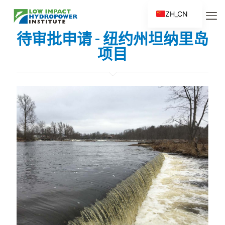
ZH_CN
EN
待审批申请 - 纽约州坦纳里岛
ES
项目
FR
ZH