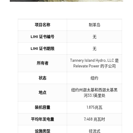
项目名称
制革岛
LIHI 证书编号
无
LIHI 证书期限
无
Tannery Island Hydro, LLC 是
所有者
Relevate Power 的子公司
状态
纽约
纽约州迦太基和西迦太基黑
地点
河33.1英里处
装机容量
1.875兆瓦
平均年发电量
7,468 兆瓦时
设施类型
径流式