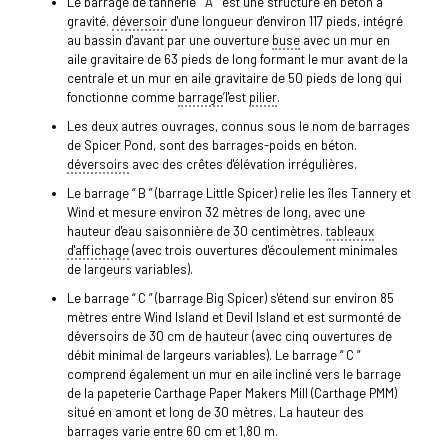
Le barrage de tannerie “ A ” est une structure en béton à
gravité.
déversoir
d'une longueur d'environ 117 pieds, intégré
au bassin d'avant par une ouverture
buse
avec un mur en
aile gravitaire de 63 pieds de long formant le mur avant de la
centrale et un mur en aile gravitaire de 50 pieds de long qui
fonctionne comme
barrage
’l'est
pilier
.
Les deux autres ouvrages, connus sous le nom de barrages
de Spicer Pond, sont des barrages-poids en béton.
déversoirs
avec des crêtes d'élévation irrégulières.
Le barrage “ B ” (barrage Little Spicer) relie les îles Tannery et
Wind et mesure environ 32 mètres de long, avec une
hauteur d'eau saisonnière de 30 centimètres.
tableaux
d'affichage
(avec trois ouvertures d'écoulement minimales
de largeurs variables).
Le barrage “ C ” (barrage Big Spicer) s'étend sur environ 85
mètres entre Wind Island et Devil Island et est surmonté de
déversoirs de 30 cm de hauteur (avec cinq ouvertures de
débit minimal de largeurs variables). Le barrage “ C ”
comprend également un mur en aile incliné vers le barrage
de la papeterie Carthage Paper Makers Mill (Carthage PMM)
situé en amont et long de 30 mètres. La hauteur des
barrages varie entre 60 cm et 1,80 m.