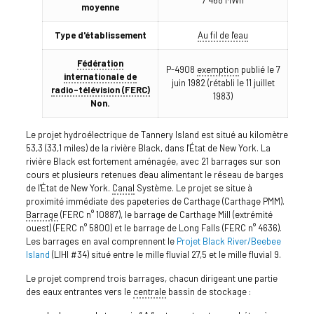
7 468 MWh
moyenne
Type d'établissement
Au fil de l'eau
Fédération
P-4908
exemption
publié le 7
internationale de
juin 1982 (rétabli le 11 juillet
radio-télévision (FERC)
1983)
Non.
Le projet hydroélectrique de Tannery Island est situé au kilomètre
53,3 (33,1 miles) de la rivière Black, dans l'État de New York. La
rivière Black est fortement aménagée, avec 21 barrages sur son
cours et plusieurs retenues d'eau alimentant le réseau de barges
de l'État de New York.
Canal
Système. Le projet se situe à
proximité immédiate des papeteries de Carthage (Carthage PMM).
Barrage
(FERC n° 10887), le barrage de Carthage Mill (extrémité
ouest) (FERC n° 5800) et le barrage de Long Falls (FERC n° 4636).
Les barrages en aval comprennent le
Projet Black River/Beebee
Island
(LIHI #34) situé entre le mille fluvial 27,5 et le mille fluvial 9.
Le projet comprend trois barrages, chacun dirigeant une partie
des eaux entrantes vers le
centrale
bassin de stockage :