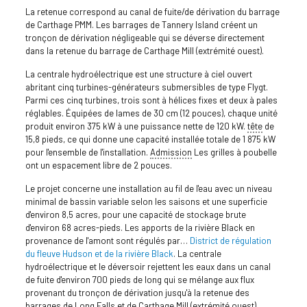
La retenue correspond au canal de fuite/de dérivation du barrage
de Carthage PMM. Les barrages de Tannery Island créent un
tronçon de dérivation négligeable qui se déverse directement
dans la retenue du barrage de Carthage Mill (extrémité ouest).
La centrale hydroélectrique est une structure à ciel ouvert
abritant cinq turbines-générateurs submersibles de type Flygt.
Parmi ces cinq turbines, trois sont à hélices fixes et deux à pales
réglables. Équipées de lames de 30 cm (12 pouces), chaque unité
produit environ 375 kW à une puissance nette de 120 kW.
tête
de
15,8 pieds, ce qui donne une capacité installée totale de 1 875 kW
pour l'ensemble de l'installation.
Admission
Les grilles à poubelle
ont un espacement libre de 2 pouces.
Le projet concerne une installation au fil de l'eau avec un niveau
minimal de bassin variable selon les saisons et une superficie
d'environ 8,5 acres, pour une capacité de stockage brute
d'environ 68 acres-pieds. Les apports de la rivière Black en
provenance de l'amont sont régulés par…
District de régulation
du fleuve Hudson et de la rivière Black
. La centrale
hydroélectrique et le déversoir rejettent les eaux dans un canal
de fuite d'environ 700 pieds de long qui se mélange aux flux
provenant du tronçon de dérivation jusqu'à la retenue des
barrages de Long Falls et de Carthage Mill (extrémité ouest).