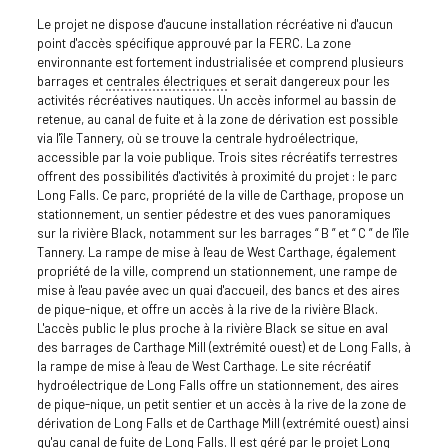
Le projet ne dispose d'aucune installation récréative ni d'aucun
point d'accès spécifique approuvé par la FERC. La zone
environnante est fortement industrialisée et comprend plusieurs
barrages et
centrales électriques
et serait dangereux pour les
activités récréatives nautiques. Un accès informel au bassin de
retenue, au canal de fuite et à la zone de dérivation est possible
via l'île Tannery, où se trouve la centrale hydroélectrique,
accessible par la voie publique. Trois sites récréatifs terrestres
offrent des possibilités d'activités à proximité du projet : le parc
Long Falls. Ce parc, propriété de la ville de Carthage, propose un
stationnement, un sentier pédestre et des vues panoramiques
sur la rivière Black, notamment sur les barrages “ B ” et “ C ” de l'île
Tannery. La rampe de mise à l'eau de West Carthage, également
propriété de la ville, comprend un stationnement, une rampe de
mise à l'eau pavée avec un quai d'accueil, des bancs et des aires
de pique-nique, et offre un accès à la rive de la rivière Black.
L'accès public le plus proche à la rivière Black se situe en aval
des barrages de Carthage Mill (extrémité ouest) et de Long Falls, à
la rampe de mise à l'eau de West Carthage. Le site récréatif
hydroélectrique de Long Falls offre un stationnement, des aires
de pique-nique, un petit sentier et un accès à la rive de la zone de
dérivation de Long Falls et de Carthage Mill (extrémité ouest) ainsi
qu'au canal de fuite de Long Falls. Il est géré par le projet Long