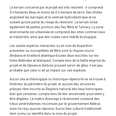
Le terrain concerné par le projet est très restreint : il comprend
3,4 hectares d’eau et moins de 0,4 hectare de terre. Ses limites
englobent les barrages et la centrale hydroélectrique et ne
suivent qu’une partie du rivage du réservoir. Le terrain inclut
également de petites portions des îles Wind et Tannery. La zone
environnante est urbanisée et comprend des sites commerciaux
et industriels, ainsi que des routes sans intérêt écologique.
Les seules espèces menacées ou en voie de disparition
présentes ou susceptibles de l'être sont la chauve-souris
d'Indiana et l'oreillard atlantique (toutes deux inscrites sur les
listes fédérales et étatiques). Compte tenu de la faible emprise du
projet et de l'absence d'arbres pouvant servir de gîtes, il est peu
probable que celui-ci ait un impact sur ces espèces.
Aucun site archéologique ou historique répertorié ne se trouve à
l'intérieur du périmètre du projet, et aucune des structures
prévues n'est inscrite au Registre national des lieux historiques,
bien que certaines, compte tenu de leur ancienneté, pourraient y
être éligibles. Le maître d'ouvrage a récemment contacté des
tribus amérindiennes reconnues par le gouvernement fédéral,
mais n'a reçu aucune réponse. Aucun bien culturel traditionnel
n'est connu ou identifié dans la zone du projet.