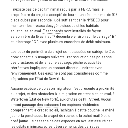
Il n'existe pas de débit minimal requis par la FERC, mais le
propriétaire du projet a accepté de fournir un débit minimal de 106
pieds cubes par seconde, jugé suffisant par le NYSDEC pour
maintenir les niveaux d'oxygène dissous et les habitats
aquatiques en aval.
Flashboards
sont installés de façon
saisonnière du 15 avril au 17 décembre environ sur le barrage “ B ”
et le barrage “ C ”, avec plusieurs encoches de débit minimum.
Les eaux du périmètre du projet sont classées en catégorie C et
conviennent aux usages suivants : reproduction des poissons,
des crustacés et de la faune sauvage, pêche et activités
récréatives impliquant un contact direct ou indirect avec
l’environnement. Ces eaux ne sont pas considérées comme
dégradées par l’État de New York.
Aucune espèce de poisson migrateur n'est présente à proximité
du projet, et des obstacles à la migration existent bien en aval, à
Watertown (État de New York), aux chutes de Mill Street. Aucun
amont
passage des poissons
Les espèces résidentes
comprennent le crapet-soleil, l'achigan à petite bouche, le méné
jaune, la perchaude, le crapet de roche, le brochet maillé et le
doré jaune. Le passage de ces espèces en aval est assuré par
les débits minimaux et les déversements des barrages.