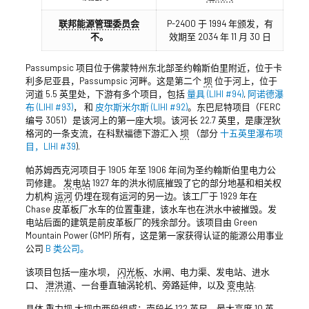
联邦能源管理委员会
P-2400 于 1994 年颁发，有
不。
效期至 2034 年 11 月 30 日
Passumpsic 项目位于佛蒙特州东北部圣约翰斯伯里附近，位于卡
利多尼亚县，Passumpsic 河畔。这是第二个
坝
位于河上，位于
河道 5.5 英里处，下游有多个项目，包括
量具 (LIHI #94)
,
阿诺德瀑
布 (LIHI #93)
， 和
皮尔斯米尔斯 (LIHI #92)
。东巴尼特项目（FERC
编号 3051）是该河上的第一座大坝。该河长 22.7 英里，是康涅狄
格河的一条支流，在科默福德下游汇入
坝
（部分
十五英里瀑布项
目，LIHI #39
).
帕苏姆西克河项目于 1905 年至 1906 年间为圣约翰斯伯里电力公
司修建。
发电站
1927 年的洪水彻底摧毁了它的部分地基和相关权
力机构
运河
仍埋在现有运河的另一边。该工厂于 1929 年在
Chase 皮革板厂水车的位置重建，该水车也在洪水中被摧毁。发
电站后面的建筑是前皮革板厂的残余部分。该项目由 Green
Mountain Power (GMP) 所有，这是第一家获得认证的能源公用事业
公司
B 类公司。
该项目包括一座水坝，
闪光板
、水闸、电力渠、发电站、进水
口、
泄洪道
、一台垂直轴涡轮机、旁路延伸，以及
变电站
.
具体
重力坝
大坝由两段组成：南段长 122 英尺，最大高度 10 英