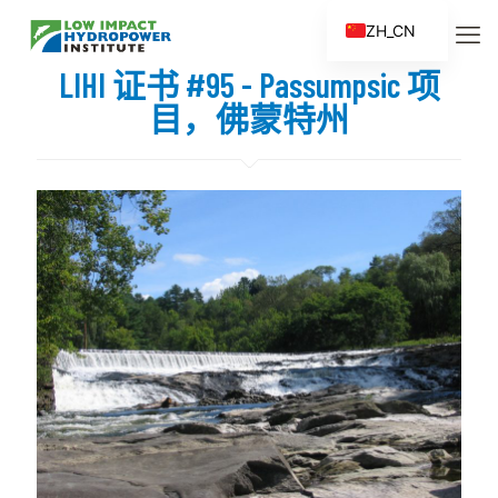
ZH_CN
EN
LIHI 证书 #95 - Passumpsic 项
ES
目，佛蒙特州
FR
ZH