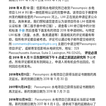
2018 年 6 月 12 日：
低影响水电研究所已收到 Passumpsic 水电
项目 (LIHI # 95) 新一期低影响认证的完整申请。该项目位于佛蒙特
州圣约翰斯伯里的 Passumpsic 河上。LIHI 正在就此申请征求公众
意见。具体来说，我们想知道您是否认为该项目符合 LIHI 低影响
认证标准（第二版手册中修订版）。请查看 LIHI 修订版中的计划
和标准
手册
然后查看下面发布的项目 2018 年申请材料。与特定
LIHI 标准（流量、水质、鱼类通道等）直接相关的评论将最有帮
助，但所有评论都会被考虑。评论可以通过电子邮件提交给研究
所
comments@lowimpacthydro.org
主题行中请注明“Passumpsic
项目评论”，或邮寄至低影响水电研究所，地址：329
Massachusetts Avenue, Suite 2, Lexington, MA 02420。
评论必须
在 2018 年 8 月 11 日东部时间下午 5 点或之前送达研究所
予以考
虑。所有评论都将发布到网站上，申请人将有机会作出回应。任
何回应也将发布。
2018年6月11日：
Passumpsic 水电项目已获得当前证书期限的再
次延长。新的到期日期为
2018 年 11 月 30 日
.
2017年11月28日：
Passumpsic 水电项目已获得当前证书期限的
再次延长。新的到期日期为
2018 年 3 月 31 日
.
2016年12月16日：
Passumpsic 水电项目已获准延长当前证书期
限。新的到期日期为 2017 年 8 月 6 日。请参阅下面的延期函以了