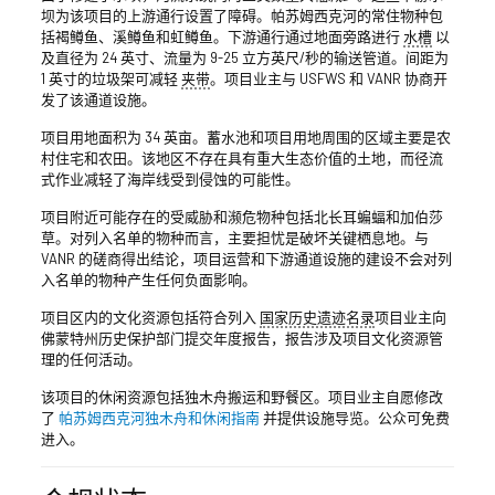
坝为该项目的上游通行设置了障碍。帕苏姆西克河的常住物种包
括褐鳟鱼、溪鳟鱼和虹鳟鱼。下游通行通过地面旁路进行
水槽
以
及直径为 24 英寸、流量为 9-25 立方英尺/秒的输送管道。间距为
1 英寸的垃圾架可减轻
夹带
。项目业主与 USFWS 和 VANR 协商开
发了该通道设施。
项目用地面积为 34 英亩。蓄水池和项目用地周围的区域主要是农
村住宅和农田。该地区不存在具有重大生态价值的土地，而径流
式作业减轻了海岸线受到侵蚀的可能性。
项目附近可能存在的受威胁和濒危物种包括北长耳蝙蝠和加伯莎
草。对列入名单的物种而言，主要担忧是破坏关键栖息地。与
VANR 的磋商得出结论，项目运营和下游通道设施的建设不会对列
入名单的物种产生任何负面影响。
项目区内的文化资源包括符合列入
国家历史遗迹名录
项目业主向
佛蒙特州历史保护部门提交年度报告，报告涉及项目文化资源管
理的任何活动。
该项目的休闲资源包括独木舟搬运和野餐区。项目业主自愿修改
了
帕苏姆西克河独木舟和休闲指南
并提供设施导览。公众可免费
进入。