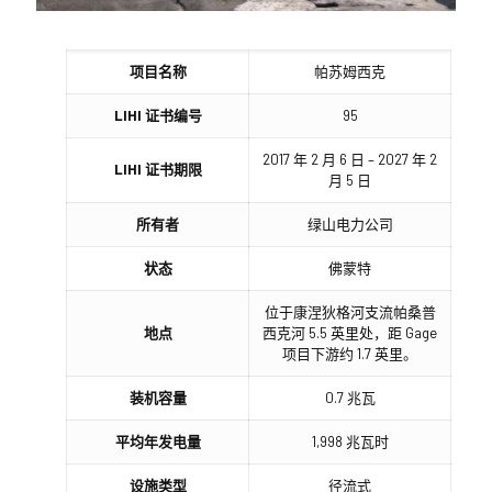
项目名称
帕苏姆西克
LIHI 证书编号
95
2017 年 2 月 6 日 – 2027 年 2
LIHI 证书期限
月 5 日
所有者
绿山电力公司
状态
佛蒙特
位于康涅狄格河支流帕桑普
地点
西克河 5.5 英里处，距 Gage
项目下游约 1.7 英里。
装机容量
0.7 兆瓦
平均年发电量
1,998 兆瓦时
设施类型
径流式