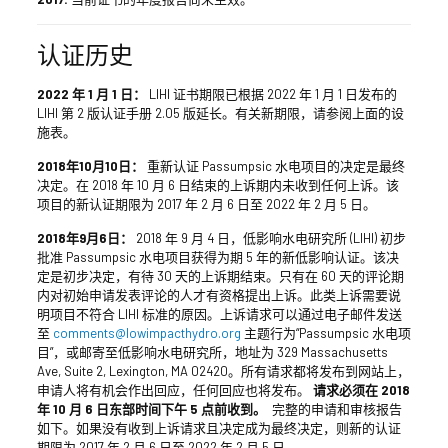
认证历史
2022 年 1 月 1 日：
LIHI 证书期限已根据 2022 年 1 月 1 日发布的
LIHI 第 2 版认证手册 2.05 版延长。有关新期限，请参阅上面的设
施表。
2018年10月10日：
重新认证 Passumpsic 水电项目的决定是最终
决定。在 2018 年 10 月 6 日结束的上诉期内未收到任何上诉。该
项目的新认证期限为 2017 年 2 月 6 日至 2022 年 2 月 5 日。
2018年9月6日：
2018 年 9 月 4 日，低影响水电研究所 (LIHI) 初步
批准 Passumpsic 水电项目获得为期 5 年的新低影响认证。该决
定是初步决定，有待 30 天的上诉期结束。只有在 60 天的评论期
内对初始申请发表评论的人才有资格提出上诉。此类上诉需要说
明项目不符合 LIHI 标准的原因。上诉请求可以通过电子邮件发送
至
comments@lowimpacthydro.org
主题行为“Passumpsic 水电项
目”，或邮寄至低影响水电研究所，地址为 329 Massachusetts
Ave, Suite 2, Lexington, MA 02420。所有请求都将发布到网站上，
申请人将有机会作出回应，任何回应也将发布。
请求必须在 2018
年 10 月 6 日东部时间下午 5 点前收到。
完整的申请和审核报告
如下。如果没有收到上诉请求且决定成为最终决定，则新的认证
期限为 2017 年 2 月 6 日至 2022 年 2 月 5 日。