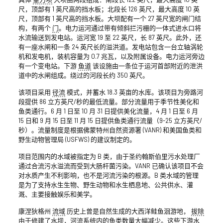
尺，顶部有 1 英尺高的挡水板；北段长 126 英尺，最大高度 10 英
尺，顶部有 1 英尺高的挡水板。大坝配有一个 27 英尺宽的闸门结
构，有两个
门
。电力运河通过带有倾斜拦污栅的一体式进水口将
水流输送到发电站。运河宽 19 至 22 英尺，长 87 英尺。此外，还
有一座水闸和一条 24 英尺长的溢洪道。发电站包含一台立轴涡轮
机和发电机，装机容量为 0.7 兆瓦，以及附属设备。电力运河旁边
有一个变电站。下游
鱼道
该设施由一条位于运河首部附近的泄洪
道中的水闸组成。绕过的河段长约 350 英尺。
该项目采用
径流
模式，并蓄水 18.3 英亩的水库。该项目为旁路河
段提供 86 立方英尺/秒的最低流量。部分流量用于季节性美化和
鱼类通行。6 月 1 日至 10 月 31 日提供美化流量，4 月 1 日至 6 月
15 日和 9 月 15 日至 11 月 15 日提供鱼类通行流量（9-25 立方英尺/
秒）。流量制度是根据佛蒙特州自然资源署 (VANR) 和美国鱼类和
野生动物管理局 (USFWS) 的建议制定的。
项目范围内的水域被指定为 B 类，由于圣约翰斯伯里污水处理厂
通过合流污水溢流而受到大肠杆菌污染。VANR 已确认该项目不会
对水质产生不利影响，也不是河流污染的根源。B 类水域的管理
是为了支持水生生物、野生动物和水生栖息地、公共供水、灌
溉、主要接触娱乐和美学。
康涅狄格州
流域
历史上曾是自然生成的大西洋鲑鱼洄游地，
拔除
由于修建了水坝，河流系统内的鱼类数量大幅减少。这些下游水