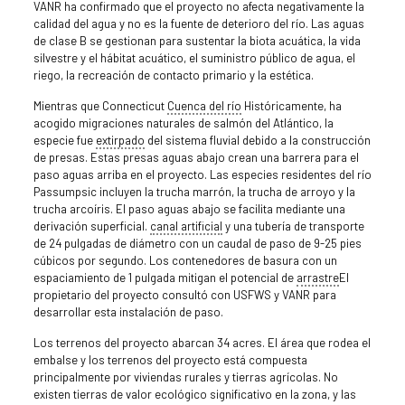
VANR ha confirmado que el proyecto no afecta negativamente la
calidad del agua y no es la fuente de deterioro del río. Las aguas
de clase B se gestionan para sustentar la biota acuática, la vida
silvestre y el hábitat acuático, el suministro público de agua, el
riego, la recreación de contacto primario y la estética.
Mientras que Connecticut
Cuenca del río
Históricamente, ha
acogido migraciones naturales de salmón del Atlántico, la
especie fue
extirpado
del sistema fluvial debido a la construcción
de presas. Estas presas aguas abajo crean una barrera para el
paso aguas arriba en el proyecto. Las especies residentes del río
Passumpsic incluyen la trucha marrón, la trucha de arroyo y la
trucha arcoíris. El paso aguas abajo se facilita mediante una
derivación superficial.
canal artificial
y una tubería de transporte
de 24 pulgadas de diámetro con un caudal de paso de 9-25 pies
cúbicos por segundo. Los contenedores de basura con un
espaciamiento de 1 pulgada mitigan el potencial de
arrastre
El
propietario del proyecto consultó con USFWS y VANR para
desarrollar esta instalación de paso.
Los terrenos del proyecto abarcan 34 acres. El área que rodea el
embalse y los terrenos del proyecto está compuesta
principalmente por viviendas rurales y tierras agrícolas. No
existen tierras de valor ecológico significativo en la zona, y las