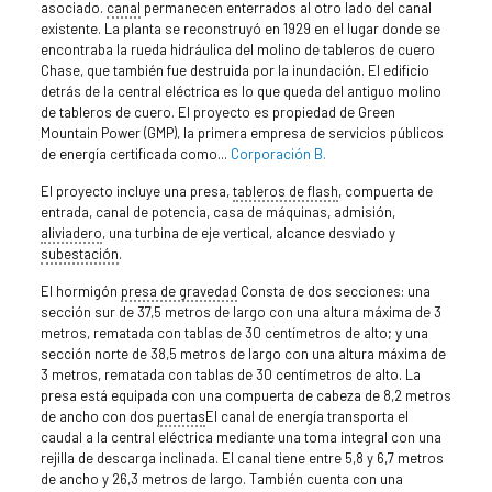
asociado.
canal
permanecen enterrados al otro lado del canal
existente. La planta se reconstruyó en 1929 en el lugar donde se
encontraba la rueda hidráulica del molino de tableros de cuero
Chase, que también fue destruida por la inundación. El edificio
detrás de la central eléctrica es lo que queda del antiguo molino
de tableros de cuero. El proyecto es propiedad de Green
Mountain Power (GMP), la primera empresa de servicios públicos
de energía certificada como...
Corporación B.
El proyecto incluye una presa,
tableros de flash
, compuerta de
entrada, canal de potencia, casa de máquinas, admisión,
aliviadero
, una turbina de eje vertical, alcance desviado y
subestación
.
El hormigón
presa de gravedad
Consta de dos secciones: una
sección sur de 37,5 metros de largo con una altura máxima de 3
metros, rematada con tablas de 30 centímetros de alto; y una
sección norte de 38,5 metros de largo con una altura máxima de
3 metros, rematada con tablas de 30 centímetros de alto. La
presa está equipada con una compuerta de cabeza de 8,2 metros
de ancho con dos
puertas
El canal de energía transporta el
caudal a la central eléctrica mediante una toma integral con una
rejilla de descarga inclinada. El canal tiene entre 5,8 y 6,7 metros
de ancho y 26,3 metros de largo. También cuenta con una