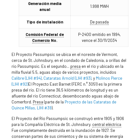
Generación media
1.998 MWH
anual
Tipo de instalación
De pasada
Comisión Federal de
P-2400 emitido en 1994,
Comercio
No.
vence el 30/11/2034
El Proyecto Passumpsic se ubica en el noreste de Vermont,
cerca de St. Johnsbury, en el condado de Caledonia, a orillas del
río Passumpsic. Es el segundo...
presa
en el río y ubicado en la
milla fluvial 5.5, aguas abajo de varios proyectos, incluidos
Calibre (LIHI #94)
,
Cataratas Arnold (LIHI #93)
, y
Molinos Pierce
(LIHI #92)
El Proyecto East Barnet (FERC n.° 3051) es la primera
presa del río. El río tiene 36,5 kilómetros de longitud y es un
afluente del río Connecticut, desembocando aguas abajo de
Comerford.
Presa
(parte de la
Proyecto de las Cataratas de
Quince Millas, LIHI #39
).
El Proyecto del Río Passumpsic se construyó entre 1905 y 1906
para la Compañía Eléctrica de St. Johnsbury.
central eléctrica
Fue completamente destruida en la inundación de 1927. Se
conservan partes de sus cimientos y de su sistema de energía