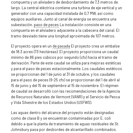
compuerta y un aliviadero de desbordamiento de 7,3 metros de
largo. La central eléctrica contiene una turbina de eje vertical y un
generador con una capacidad instalada de 0,7 MW, así como
equipos auxiliares. Junto al canal de energía se encuentra una
subestación.
paso de peces
La instalación consiste en una
compuerta en el aliviadero adyacente a la cabecera del canal. El
tramo desviado tiene una longitud aproximada de 107 metros.
El proyecto opera en un
de pasada
El proyecto crea un embalse
de 18.3 acres (73 hectáreas). El proyecto proporciona un caudal
mínimo de 86 pies cúbicos por segundo (cfs) hacia el tramo de
derivación. Parte de este caudal se utiliza para mejoras estéticas
y para el paso de peces estacionalmente. Los caudales estéticos
se proporcionan del 1 de junio al 31 de octubre, y los caudales
para el paso de peces (9-25 cfs) se proporcionan del 1 de abril al
15 de junio y del 15 de septiembre al 15 de noviembre. El régimen
de caudal se desarrolló con las recomendaciones de la Agencia
de Recursos Naturales de Vermont (VANR) y el Servicio de Pesca
y Vida Silvestre de los Estados Unidos (USFWS).
Las aguas dentro del alcance del proyecto están designadas
como de clase B y se encuentran contaminadas por E. coli
debido a que la planta de tratamiento de aguas residuales de St.
Johnsbury pasa por desbordes de alcantarillado combinados.