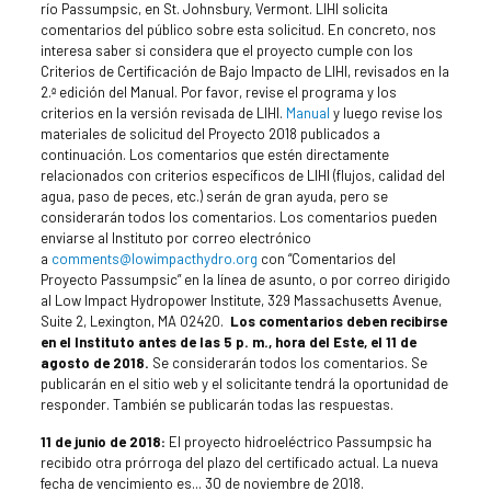
río Passumpsic, en St. Johnsbury, Vermont. LIHI solicita
comentarios del público sobre esta solicitud. En concreto, nos
interesa saber si considera que el proyecto cumple con los
Criterios de Certificación de Bajo Impacto de LIHI, revisados en la
2.ª edición del Manual. Por favor, revise el programa y los
criterios en la versión revisada de LIHI.
Manual
y luego revise los
materiales de solicitud del Proyecto 2018 publicados a
continuación. Los comentarios que estén directamente
relacionados con criterios específicos de LIHI (flujos, calidad del
agua, paso de peces, etc.) serán de gran ayuda, pero se
considerarán todos los comentarios. Los comentarios pueden
enviarse al Instituto por correo electrónico
a
comments@lowimpacthydro.org
con “Comentarios del
Proyecto Passumpsic” en la línea de asunto, o por correo dirigido
al Low Impact Hydropower Institute, 329 Massachusetts Avenue,
Suite 2, Lexington, MA 02420.
Los comentarios deben recibirse
en el Instituto antes de las 5 p. m., hora del Este, el 11 de
agosto de 2018.
Se considerarán todos los comentarios. Se
publicarán en el sitio web y el solicitante tendrá la oportunidad de
responder. También se publicarán todas las respuestas.
11 de junio de 2018:
El proyecto hidroeléctrico Passumpsic ha
recibido otra prórroga del plazo del certificado actual. La nueva
fecha de vencimiento es...
30 de noviembre de 2018
.