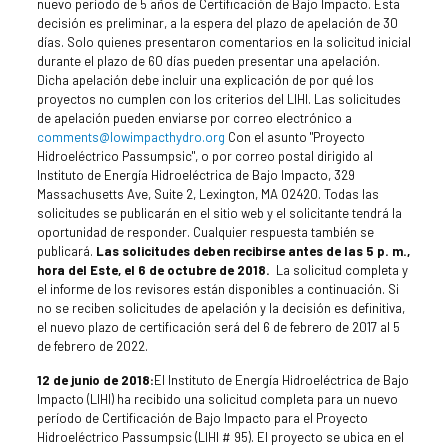
nuevo período de 5 años de Certificación de Bajo Impacto. Esta
decisión es preliminar, a la espera del plazo de apelación de 30
días. Solo quienes presentaron comentarios en la solicitud inicial
durante el plazo de 60 días pueden presentar una apelación.
Dicha apelación debe incluir una explicación de por qué los
proyectos no cumplen con los criterios del LIHI. Las solicitudes
de apelación pueden enviarse por correo electrónico a
comments@lowimpacthydro.org
Con el asunto "Proyecto
Hidroeléctrico Passumpsic", o por correo postal dirigido al
Instituto de Energía Hidroeléctrica de Bajo Impacto, 329
Massachusetts Ave, Suite 2, Lexington, MA 02420. Todas las
solicitudes se publicarán en el sitio web y el solicitante tendrá la
oportunidad de responder. Cualquier respuesta también se
publicará.
Las solicitudes deben recibirse antes de las 5 p. m.,
hora del Este, el 6 de octubre de 2018.
La solicitud completa y
el informe de los revisores están disponibles a continuación. Si
no se reciben solicitudes de apelación y la decisión es definitiva,
el nuevo plazo de certificación será del 6 de febrero de 2017 al 5
de febrero de 2022.
12 de junio de 2018:
El Instituto de Energía Hidroeléctrica de Bajo
Impacto (LIHI) ha recibido una solicitud completa para un nuevo
período de Certificación de Bajo Impacto para el Proyecto
Hidroeléctrico Passumpsic (LIHI # 95). El proyecto se ubica en el