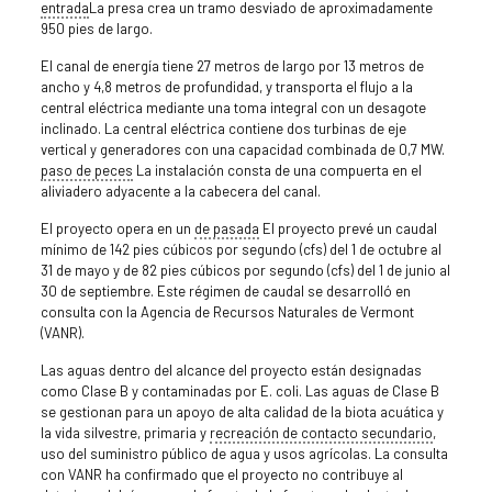
entrada
La presa crea un tramo desviado de aproximadamente
950 pies de largo.
El canal de energía tiene 27 metros de largo por 13 metros de
ancho y 4,8 metros de profundidad, y transporta el flujo a la
central eléctrica mediante una toma integral con un desagote
inclinado. La central eléctrica contiene dos turbinas de eje
vertical y generadores con una capacidad combinada de 0,7 MW.
paso de peces
La instalación consta de una compuerta en el
aliviadero adyacente a la cabecera del canal.
El proyecto opera en un
de pasada
El proyecto prevé un caudal
mínimo de 142 pies cúbicos por segundo (cfs) del 1 de octubre al
31 de mayo y de 82 pies cúbicos por segundo (cfs) del 1 de junio al
30 de septiembre. Este régimen de caudal se desarrolló en
consulta con la Agencia de Recursos Naturales de Vermont
(VANR).
Las aguas dentro del alcance del proyecto están designadas
como Clase B y contaminadas por E. coli. Las aguas de Clase B
se gestionan para un apoyo de alta calidad de la biota acuática y
la vida silvestre, primaria y
recreación de contacto secundario
,
uso del suministro público de agua y usos agrícolas. La consulta
con VANR ha confirmado que el proyecto no contribuye al