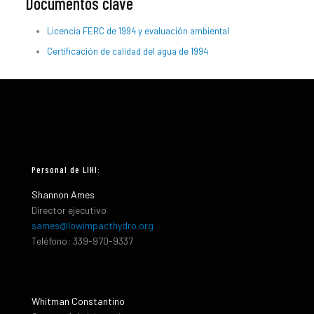
Documentos clave
Licencia FERC de 1994 y evaluación ambiental
Certificación de calidad del agua de 1994
Personal de LIHI:
Shannon Ames
Director ejecutivo
sames@lowimpacthydro.org
Teléfono: 339-970-9337
Whitman Constantino