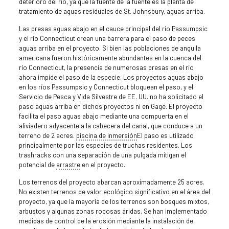
deterioro del río, ya que la fuente de la fuente es la planta de
tratamiento de aguas residuales de St. Johnsbury, aguas arriba.
Las presas aguas abajo en el cauce principal del río Passumpsic
y el río Connecticut crean una barrera para el paso de peces
aguas arriba en el proyecto. Si bien las poblaciones de anguila
americana fueron históricamente abundantes en la cuenca del
río Connecticut, la presencia de numerosas presas en el río
ahora impide el paso de la especie. Los proyectos aguas abajo
en los ríos Passumpsic y Connecticut bloquean el paso, y el
Servicio de Pesca y Vida Silvestre de EE. UU. no ha solicitado el
paso aguas arriba en dichos proyectos ni en Gage. El proyecto
facilita el paso aguas abajo mediante una compuerta en el
aliviadero adyacente a la cabecera del canal, que conduce a un
terreno de 2 acres.
piscina de inmersión
El paso es utilizado
principalmente por las especies de truchas residentes. Los
trashracks con una separación de una pulgada mitigan el
potencial de
arrastre
en el proyecto.
Los terrenos del proyecto abarcan aproximadamente 25 acres.
No existen terrenos de valor ecológico significativo en el área del
proyecto, ya que la mayoría de los terrenos son bosques mixtos,
arbustos y algunas zonas rocosas áridas. Se han implementado
medidas de control de la erosión mediante la instalación de