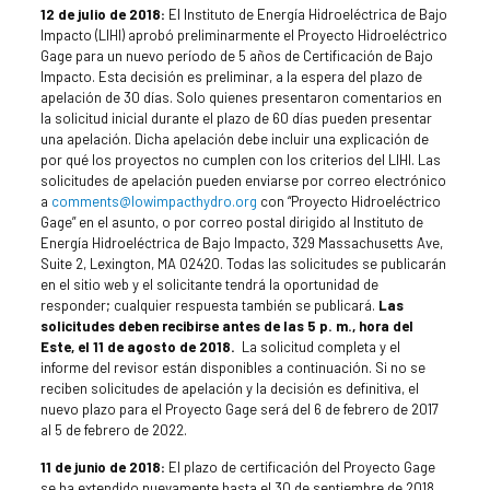
12 de julio de 2018:
El Instituto de Energía Hidroeléctrica de Bajo
Impacto (LIHI) aprobó preliminarmente el Proyecto Hidroeléctrico
Gage para un nuevo período de 5 años de Certificación de Bajo
Impacto. Esta decisión es preliminar, a la espera del plazo de
apelación de 30 días. Solo quienes presentaron comentarios en
la solicitud inicial durante el plazo de 60 días pueden presentar
una apelación. Dicha apelación debe incluir una explicación de
por qué los proyectos no cumplen con los criterios del LIHI. Las
solicitudes de apelación pueden enviarse por correo electrónico
a
comments@lowimpacthydro.org
con “Proyecto Hidroeléctrico
Gage” en el asunto, o por correo postal dirigido al Instituto de
Energía Hidroeléctrica de Bajo Impacto, 329 Massachusetts Ave,
Suite 2, Lexington, MA 02420. Todas las solicitudes se publicarán
en el sitio web y el solicitante tendrá la oportunidad de
responder; cualquier respuesta también se publicará.
Las
solicitudes deben recibirse antes de las 5 p. m., hora del
Este, el 11 de agosto de 2018.
La solicitud completa y el
informe del revisor están disponibles a continuación. Si no se
reciben solicitudes de apelación y la decisión es definitiva, el
nuevo plazo para el Proyecto Gage será del 6 de febrero de 2017
al 5 de febrero de 2022.
11 de junio de 2018:
El plazo de certificación del Proyecto Gage
se ha extendido nuevamente hasta el 30 de septiembre de 2018.