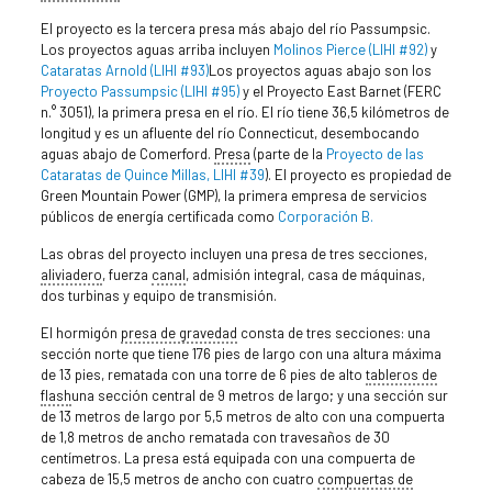
El proyecto es la tercera presa más abajo del río Passumpsic.
Los proyectos aguas arriba incluyen
Molinos Pierce (LIHI #92)
y
Cataratas Arnold (LIHI #93)
Los proyectos aguas abajo son los
Proyecto Passumpsic (LIHI #95)
y el Proyecto East Barnet (FERC
n.° 3051), la primera presa en el río. El río tiene 36,5 kilómetros de
longitud y es un afluente del río Connecticut, desembocando
aguas abajo de Comerford.
Presa
(parte de la
Proyecto de las
Cataratas de Quince Millas, LIHI #39
). El proyecto es propiedad de
Green Mountain Power (GMP), la primera empresa de servicios
públicos de energía certificada como
Corporación B.
Las obras del proyecto incluyen una presa de tres secciones,
aliviadero
, fuerza
canal
, admisión integral, casa de máquinas,
dos turbinas y equipo de transmisión.
El hormigón
presa de gravedad
consta de tres secciones: una
sección norte que tiene 176 pies de largo con una altura máxima
de 13 pies, rematada con una torre de 6 pies de alto
tableros de
flash
una sección central de 9 metros de largo; y una sección sur
de 13 metros de largo por 5,5 metros de alto con una compuerta
de 1,8 metros de ancho rematada con travesaños de 30
centímetros. La presa está equipada con una compuerta de
cabeza de 15,5 metros de ancho con cuatro
compuertas de