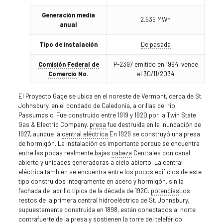
Generación media
2.535 MWh
anual
Tipo de instalación
De pasada
Comisión Federal de
P-2397 emitido en 1994, vence
Comercio
No.
el 30/11/2034
El Proyecto Gage se ubica en el noreste de Vermont, cerca de St.
Johnsbury, en el condado de Caledonia, a orillas del río
Passumpsic. Fue construido entre 1919 y 1920 por la Twin State
Gas & Electric Company.
presa
fue destruida en la inundación de
1927, aunque la
central eléctrica
En 1929 se construyó una presa
de hormigón. La instalación es importante porque se encuentra
entre las pocas realmente bajas
cabeza
Centrales con canal
abierto y unidades generadoras a cielo abierto. La central
eléctrica también se encuentra entre los pocos edificios de este
tipo construidos íntegramente en acero y hormigón, sin la
fachada de ladrillo típica de la década de 1920.
potencias
Los
restos de la primera central hidroeléctrica de St. Johnsbury,
supuestamente construida en 1898, están conectados al norte
contrafuerte
de la presa y sostienen la torre del teleférico.