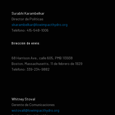
Surabhi Karambelkar
Director de Políticas
skarambelkar@lowimpacthydro.org
Teléfono: 415-548-1006
Dirección de envio:
68 Harrison Ave., calle 605, PMB 113938
Boston, Massachusetts, 11 de febrero de 1929
Teléfono: 339-234-9882
Whitney Stoval
Gerente de Comunicaciones
wstovall@lowimpacthydro.org