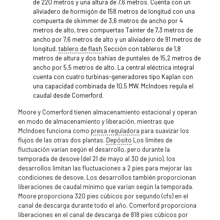
de 220 metros y una altura de 7,6 metros. Cuenta con un
aliviadero de hormigón de 158 metros de longitud con una
compuerta de skimmer de 3,6 metros de ancho por 4
metros de alto, tres compuertas Tainter de 7,3 metros de
ancho por 7,6 metros de alto y un aliviadero de 91 metros de
longitud.
tablero de flash
Sección con tableros de 1,8
metros de altura y dos bahías de puntales de 15,2 metros de
ancho por 5,5 metros de alto. La central eléctrica integral
cuenta con cuatro turbinas-generadores tipo Kaplan con
una capacidad combinada de 10,5 MW. McIndoes regula el
caudal desde Comerford.
Moore y Comerford tienen almacenamiento estacional y operan
en modo de almacenamiento y liberación, mientras que
McIndoes funciona como
presa reguladora
para suavizar los
flujos de las otras dos plantas.
Depósito
Los límites de
fluctuación varían según el desarrollo, pero durante la
temporada de desove (del 21 de mayo al 30 de junio), los
desarrollos limitan las fluctuaciones a 2 pies para mejorar las
condiciones de desove. Los desarrollos también proporcionan
liberaciones de caudal mínimo que varían según la temporada.
Moore proporciona 320 pies cúbicos por segundo (cfs) en el
canal de descarga durante todo el año. Comerford proporciona
liberaciones en el canal de descarga de 818 pies cúbicos por