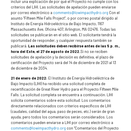
incluir una explicación de por qué el Proyecto no cumple con los
criterios del LIHI. Las solicitudes de apelación pueden enviarse
por correo electrónico a
comments@lowimpacthydro.org
Con el
asunto "Fifteen Mile Falls Project", o por correo postal dirigido al
Instituto de Energía Hidroeléctrica de Bajo Impacto, 1167
Massachusetts Ave, Oficina 407, Arlington, MA 02476. Todas las
solicitudes se publicarán en el sitio web. El solicitante tendrá la
oportunidad de responder, y cualquier respuesta también se
publicará.
Las solicitudes deben recibirse antes de las 5 p. m.,
hora del Este, el 27 de agosto de 2022.
Si no se reciben
solicitudes de apelación y la decisión es definitiva, el plazo de
certificación del Proyecto será del 14 de diciembre de 2021 al 13
de diciembre de 2034.
21 de enero de 2022:
El Instituto de Energía Hidroeléctrica de
Bajo Impacto (LIHI) ha recibido una solicitud completa de
recertificación de Great River Hydro para el Proyecto Fifteen Mile
Falls. La solicitud completa se encuentra a continuación. LIHI
solicita comentarios sobre esta solicitud. Los comentarios
directamente relacionados con criterios específicos de LIHI
(caudales, calidad del agua, paso de peces, etc.) serán de gran
ayuda, pero todos los comentarios serán considerados. Los
comentarios pueden enviarse a LIHI por correo electrónico a
comments@lowimpacthydro.org
con “Comentarios del Proyecto