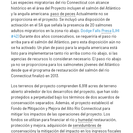
Las especies migratorias del río Connecticut con alcance
histórico en el área del Proyecto incluyen el salmón del Atlántico
y la anguila americana.
paso de peces
Actualmente no se
proporciona en el proyecto. Se incluyó una disposición de
activación en el SA que señala la presencia de 20 salmones
adultos migratorios en la zona río abajo.
Dodge Falls
Presa
(LIHI
#42)
Durante dos años consecutivos, se requeriría el paso río
arriba para el salmón del Atlántico, pero esta disposición aún no
se ha activado. Un plan de paso para la anguila americana está
listo para implementarse tanto río arriba como río abajo, si las
agencias de recursos lo consideran necesario. El paso río abajo
ya no se proporciona para los salmonetes jóvenes del Atlántico
desde que el programa de restauración del salmón del río
Connecticut finalizó en 2013.
Los terrenos del proyecto comprenden 6,918 acres de terreno
abierto alrededor de los desarrollos del proyecto, que han sido
protegidos a perpetuidad bajo los términos de dos acuerdos de
conservación separados. Además, el proyecto estableció el
Fondo de Mitigación y Mejora del Alto Río Connecticut para
mitigar los impactos de las operaciones del proyecto. Los
fondos se utilizan para financiar el río y
humedal
restauración,
protección y mejora, adquisición de
servidumbres de
conservación
y la mitigación del impacto en los ingresos fiscales