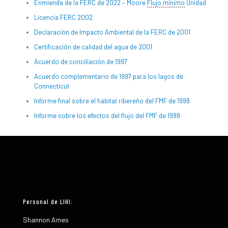
Enmienda de la FERC de 2022 – Moore
Flujo mínimo
Unidad
Licencia FERC 2002
Declaración de Impacto Ambiental de la FERC de 2001
Certificación de calidad del agua de 2001
Acuerdo de conciliación de 1997
Acuerdo complementario de 1997 para los lagos de
Connecticut
Informe final sobre el hábitat ribereño del FMF de 1998
Informe sobre los efectos del flujo del FMF de 1998
Personal de LIHI:
Shannon Ames