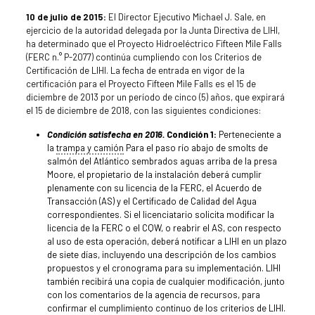
10 de julio de 2015:
El Director Ejecutivo Michael J. Sale, en
ejercicio de la autoridad delegada por la Junta Directiva de LIHI,
ha determinado que el Proyecto Hidroeléctrico Fifteen Mile Falls
(FERC n.° P-2077) continúa cumpliendo con los Criterios de
Certificación de LIHI. La fecha de entrada en vigor de la
certificación para el Proyecto Fifteen Mile Falls es el 15 de
diciembre de 2013 por un período de cinco (5) años, que expirará
el 15 de diciembre de 2018, con las siguientes condiciones:
Condición satisfecha en 2016.
Condición 1:
Perteneciente a
la
trampa y camión
Para el paso río abajo de smolts de
salmón del Atlántico sembrados aguas arriba de la presa
Moore, el propietario de la instalación deberá cumplir
plenamente con su licencia de la FERC, el Acuerdo de
Transacción (AS) y el Certificado de Calidad del Agua
correspondientes. Si el licenciatario solicita modificar la
licencia de la FERC o el CQW, o reabrir el AS, con respecto
al uso de esta operación, deberá notificar a LIHI en un plazo
de siete días, incluyendo una descripción de los cambios
propuestos y el cronograma para su implementación. LIHI
también recibirá una copia de cualquier modificación, junto
con los comentarios de la agencia de recursos, para
confirmar el cumplimiento continuo de los criterios de LIHI.