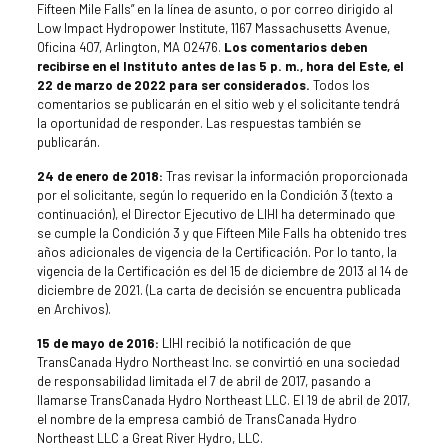
Fifteen Mile Falls” en la línea de asunto, o por correo dirigido al
Low Impact Hydropower Institute, 1167 Massachusetts Avenue,
Oficina 407, Arlington, MA 02476.
Los comentarios deben
recibirse en el Instituto antes de las 5 p. m., hora del Este, el
22 de marzo de 2022 para ser considerados.
Todos los
comentarios se publicarán en el sitio web y el solicitante tendrá
la oportunidad de responder. Las respuestas también se
publicarán.
24 de enero de 2018:
Tras revisar la información proporcionada
por el solicitante, según lo requerido en la Condición 3 (texto a
continuación), el Director Ejecutivo de LIHI ha determinado que
se cumple la Condición 3 y que Fifteen Mile Falls ha obtenido tres
años adicionales de vigencia de la Certificación. Por lo tanto, la
vigencia de la Certificación es del 15 de diciembre de 2013 al 14 de
diciembre de 2021. (La carta de decisión se encuentra publicada
en Archivos).
15 de mayo de 2016:
LIHI recibió la notificación de que
TransCanada Hydro Northeast Inc. se convirtió en una sociedad
de responsabilidad limitada el 7 de abril de 2017, pasando a
llamarse TransCanada Hydro Northeast LLC. El 19 de abril de 2017,
el nombre de la empresa cambió de TransCanada Hydro
Northeast LLC a Great River Hydro, LLC.