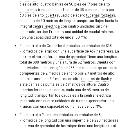
pies de alto, cuatro bahías de 50 pies de 17 pies de alto
puntales
, y tres bahías de Tainter de 36 pies de ancho por
30 pies de alto.
puertas
Cuatro de acero
tuberías forzadas
,
cada uno de 90 metros de largo, transportan flujos hacia la
integral
central eléctrica
con cuatro unidades turbina-
generadoras tipo Francis y una unidad de caudal mínimo,
con una capacidad total de unos 160 MW.
El desarrollo de Comerford embalsa un embalse de 12,8
kilómetros de largo con una superficie de 437 hectáreas. La
tierra y el hormigón...
presa de gravedad
Tiene una longitud
total de 688 metros y una altura de 52 metros. Cuenta con
un aliviadero de hormigón de 268 metros de largo con seis
compuertas de 2 metros de ancho por 2,7 metros de alto,
cuatro tramos de 2,4 metros de alto.
tableros de flash
y
siete bahías de puntales de 3 metros de altura. Cuatro
tuberías forzadas de acero, cada una de 45 metros de
longitud, transportan los caudales a la central eléctrica
integrada con cuatro unidades de turbina-generador tipo
Francis con una capacidad combinada de 168 MW.
El desarrollo McIndoes embalsa un embalse de 8
kilómetros de longitud con una superficie de 220 hectáreas.
La presa de gravedad de hormigón tiene una longitud total