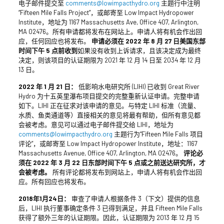
电子邮件提交至
comments@lowimpacthydro.org
主题行中注明
“Fifteen Mile Falls Project”，或邮寄至 Low Impact Hydropower
Institute，地址为 1167 Massachusetts Ave, Office 407, Arlington,
MA 02476。所有申请都将发布在网站上。申请人将有机会作出回
应，任何回应也将发布。
申请必须在 2022 年 8 月 27 日美国东部
时间下午 5 点前收到
如果没有收到上诉请求，且该决定成为最终
决定，则该项目的认证期限为 2021 年 12 月 14 日至 2034 年 12 月
13 日。
2022 年 1 月 21 日：
低影响水电研究所 (LIHI) 已收到 Great River
Hydro 为十五英里瀑布项目提交的完整重新认证申请。完整申请
如下。LIHI 正在征求对该申请的意见。与特定 LIHI 标准（流量、
水质、鱼类通道等）直接相关的意见将最有帮助，但所有意见都
会被考虑。意见可以通过电子邮件提交给 LIHI，地址为
comments@lowimpacthydro.org
主题行为“Fifteen Mile Falls 项目
评论”，或邮寄至 Low Impact Hydropower Institute，地址：1167
Massachusetts Avenue, Office 407, Arlington, MA 02476。
评论必
须在 2022 年 3 月 22 日东部时间下午 5 点或之前送达研究所，才
会被考虑。
所有评论都将发布到网站上，申请人将有机会作出回
应。所有回应也将发布。
2018年1月24日：
审查了申请人根据条件 3（下文）提供的信息
后，LIHI 执行董事确定条件 3 已得到满足，并且 Fifteen Mile Falls
获得了额外三年的认证期限。因此，认证期限为 2013 年 12 月 15