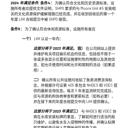
2024 年满足条件
. 条件4：
为确认符合文化和历史资源标准，设
施所有者应提供文件证明，SHPO 要求的与 Moore Unit #5 安装相
关的文化资源保护缓解措施已经完成，并在收到验收后的第一个
年度 LIHI 合规提交中被 SHPO 接受。
条件5：
为了确认符合休闲资源标准，设施所有者应
一个）
LIHI 认证一年内：
这部分将于 2023 年满足
。 我）
在公司网站上提供
并维护有关项目娱乐机会的信息，包括但不限于一
张或多张显示位置和设施便利性的地图以及其他信
息，如允许使用时间和允许和限制的活动（如果适
用）。
二）
确认所有公共设施均张贴了鱼类消费咨询标
志，并根据许可证第 405 条包含 NHDES 和 VDEC 提
供的最新咨询信息。每次 5 年汞监测研究完成后，
应与资源机构协商审查和更新标志（如有必要），
并在接下来的年度合规提交中向 LIHI 提供确认。
这部分将于 2023 年满足
三）
与 NHDES 和 VDEC 协
商在水库安装标牌的事宜，了解如何进行适当的船
只维护，以避免水生入侵物种的传播，并确认标牌
的定期检查已纳入定期休闲区检查之中。