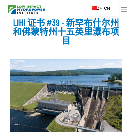
ZH_CN
EN
LIHI 证书 #39 - 新罕布什尔州
ES
和佛蒙特州十五英里瀑布项
FR
目
ZH