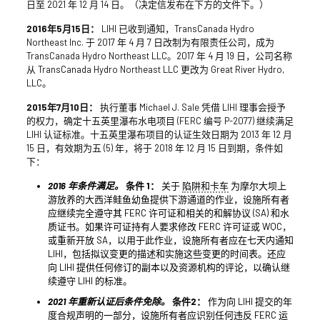
日至 2021 年 12 月 14 日。（决定信发布在下方的文件下。）
2016年5月15日：
LIHI 已收到通知，TransCanada Hydro
Northeast Inc. 于 2017 年 4 月 7 日改制为有限责任公司，成为
TransCanada Hydro Northeast LLC。2017 年 4 月 19 日，公司名称
从 TransCanada Hydro Northeast LLC 更改为 Great River Hydro,
LLC。
2015年7月10日：
执行董事 Michael J. Sale 凭借 LIHI 理事会授予
的权力，确定十五英里瀑布水电项目 (FERC 编号 P-2077) 继续满足
LIHI 认证标准。十五英里瀑布项目的认证生效日期为 2013 年 12 月
15 日，有效期为五 (5) 年，将于 2018 年 12 月 15 日到期，条件如
下：
2016 年条件满足。
条件 1：
关于
陷阱和卡车
为摩尔大坝上
游放养的大西洋鲑鱼幼鱼提供下游通道的作业，设施所有者
应继续完全遵守其 FERC 许可证和相关的和解协议 (SA) 和水
质证书。如果许可证持有人要求修改 FERC 许可证或 WQC，
或重新开放 SA，以用于此作业，设施所有者应在七天内通知
LIHI，包括拟议变更的描述和实施这些变更的时间表。还应
向 LIHI 提供任何修订的副本以及资源机构的评论，以确认继
续遵守 LIHI 的标准。
2021 年重新认证后条件免除。
条件2：
作为向 LIHI 提交的年
度合规声明的一部分，设施所有者应识别任何违反 FERC 运