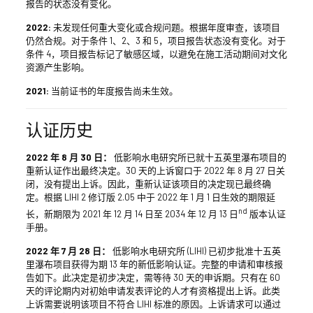
报告的状态没有变化。
2022:
未发现任何重大变化或合规问题。根据年度审查，该项目
仍然合规。对于条件 1、2、3 和 5，项目报告状态没有变化。对于
条件 4，项目报告标记了敏感区域，以避免在施工活动期间对文化
资源产生影响。
2021:
当前证书的年度报告尚未生效。
认证历史
2022 年 8 月 30 日：
低影响水电研究所已就十五英里瀑布项目的
重新认证作出最终决定。30 天的上诉窗口于 2022 年 8 月 27 日关
闭，没有提出上诉。因此，重新认证该项目的决定现已最终确
定。根据 LIHI 2 修订版 2.05 中于 2022 年 1 月 1 日生效的期限延
nd
长，新期限为 2021 年 12 月 14 日至 2034 年 12 月 13 日
版本认证
手册。
2022 年 7 月 28 日：
低影响水电研究所 (LIHI) 已初步批准十五英
里瀑布项目获得为期 13 年的新低影响认证。完整的申请和审核报
告如下。此决定是初步决定，需等待 30 天的申诉期。只有在 60
天的评论期内对初始申请发表评论的人才有资格提出上诉。此类
上诉需要说明该项目不符合 LIHI 标准的原因。上诉请求可以通过