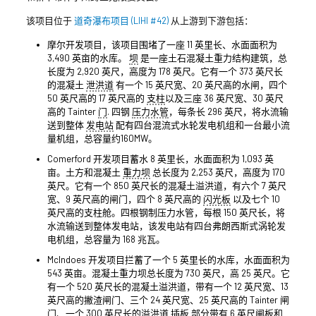
该项目位于
道奇瀑布项目 (LIHI #42)
从上游到下游包括：
摩尔开发项目，该项目围堵了一座 11 英里长、水面面积为
3,490 英亩的水库。
坝
是一座土石混凝土重力结构建筑，总
长度为 2,920 英尺，高度为 178 英尺。它有一个 373 英尺长
的混凝土
泄洪道
有一个 15 英尺宽、20 英尺高的水闸，四个
50 英尺高的 17 英尺高的
支柱
以及三座 36 英尺宽、30 英尺
高的 Tainter
门
. 四钢
压力水管
，每条长 296 英尺，将水流输
送到整体
发电站
配有四台混流式水轮发电机组和一台最小流
量机组，总容量约160MW。
Comerford 开发项目蓄水 8 英里长，水面面积为 1,093 英
亩。土方和混凝土
重力坝
总长度为 2,253 英尺，高度为 170
英尺。它有一个 850 英尺长的混凝土溢洪道，有六个 7 英尺
宽、9 英尺高的闸门，四个 8 英尺高的
闪光板
以及七个 10
英尺高的支柱舱。四根钢制压力水管，每根 150 英尺长，将
水流输送到整体发电站，该发电站有四台弗朗西斯式涡轮发
电机组，总容量为 168 兆瓦。
McIndoes 开发项目拦蓄了一个 5 英里长的水库，水面面积为
543 英亩。混凝土重力坝总长度为 730 英尺，高 25 英尺。它
有一个 520 英尺长的混凝土溢洪道，带有一个 12 英尺宽、13
英尺高的撇渣闸门、三个 24 英尺宽、25 英尺高的 Tainter 闸
门、一个 300 英尺长的溢洪道
插板
部分带有 6 英尺闸板和