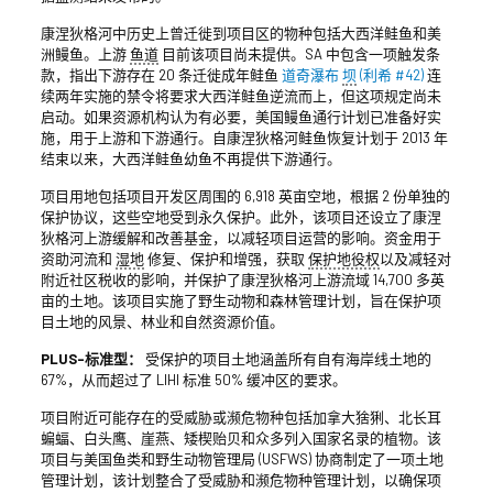
康涅狄格河中历史上曾迁徙到项目区的物种包括大西洋鲑鱼和美
洲鳗鱼。上游
鱼道
目前该项目尚未提供。SA 中包含一项触发条
款，指出下游存在 20 条迁徙成年鲑鱼
道奇瀑布
坝
(利希 #42)
连
续两年实施的禁令将要求大西洋鲑鱼逆流而上，但这项规定尚未
启动。如果资源机构认为有必要，美国鳗鱼通行计划已准备好实
施，用于上游和下游通行。自康涅狄格河鲑鱼恢复计划于 2013 年
结束以来，大西洋鲑鱼幼鱼不再提供下游通行。
项目用地包括项目开发区周围的 6,918 英亩空地，根据 2 份单独的
保护协议，这些空地受到永久保护。此外，该项目还设立了康涅
狄格河上游缓解和改善基金，以减轻项目运营的影响。资金用于
资助河流和
湿地
修复、保护和增强，获取
保护地役权
以及减轻对
附近社区税收的影响，并保护了康涅狄格河上游流域 14,700 多英
亩的土地。该项目实施了野生动物和森林管理计划，旨在保护项
目土地的风景、林业和自然资源价值。
PLUS-标准型：
受保护的项目土地涵盖所有自有海岸线土地的
67%，从而超过了 LIHI 标准 50% 缓冲区的要求。
项目附近可能存在的受威胁或濒危物种包括加拿大猞猁、北长耳
蝙蝠、白头鹰、崖燕、矮楔贻贝和众多列入国家名录的植物。该
项目与美国鱼类和野生动物管理局 (USFWS) 协商制定了一项土地
管理计划，该计划整合了受威胁和濒危物种管理计划，以确保项