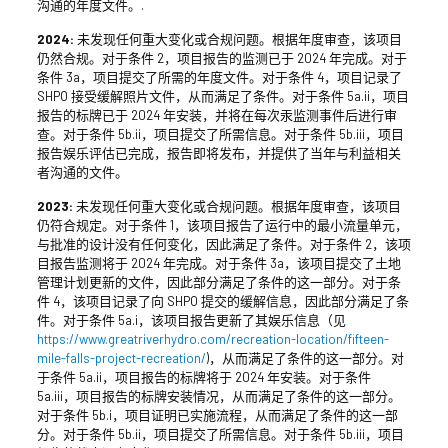
沟通的年度文件。.
2024:
未发现任何重大变化或合规问题。根据年度审查，该项目
仍然合规。对于条件 2，项目报告的监测已于 2024 年完成。对于
条件 3a，项目提交了所需的年度文件。对于条件 4，项目记录了
SHPO 接受缓解照片文件，从而满足了条件。对于条件 5a.ii，项目
报告的标牌已于 2024 年安装，并将在每次汞监测事件后进行审
查。对于条件 5b.ii，项目提交了所需信息。对于条件 5b.iii，项目
报告娱乐评估已完成，报告即将发布，并提供了当年与利益相关
者沟通的文件。
2023:
未发现任何重大变化或合规问题。根据年度审查，该项目
仍符合规定。对于条件 1，该项目报告了运行中的最小流量单元，
与批准的设计没有任何变化，因此满足了条件。对于条件 2，该项
目报告监测将于 2024 年完成。对于条件 3a，该项目提交了土地
管理计划更新的文件，因此部分满足了条件的这一部分。对于条
件 4，该项目记录了向 SHPO 提交的缓解信息，因此部分满足了条
件。对于条件 5a.i，该项目报告更新了其娱乐信息（见
https://www.greatriverhydro.com/recreation-location/fifteen-
mile-falls-project-recreation/
)，从而满足了条件的这一部分。对
于条件 5a.ii，项目报告的标牌将于 2024 年安装。对于条件
5a.iii，项目报告的标牌安装情况，从而满足了条件的这一部分。
对于条件 5b.i，项目证明已实施流程，从而满足了条件的这一部
分。对于条件 5b.ii，项目提交了所需信息。对于条件 5b.iii，项目