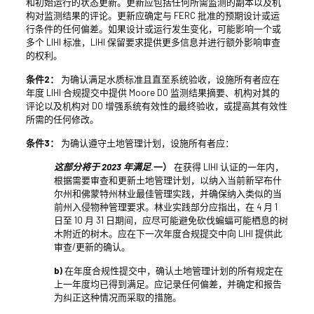
和初始运行的状态更新。更新应包括任何所需监测的副本以及机
构对监测结果的评论。更新应确定与 FERC 批准的预期设计或运
行条件的任何偏差。如果设计或运行发生变化，可能影响一个或
多个 LIHI 标准，LIHI 保留要求提供更多信息并进行额外影响审查
的权利。
条件2：
为确认满足水质标准且直至系统验收，设施所有者应在
年度 LIHI 合规提交中提供 Moore DO 监测结果摘要、机构对其的
评论以及机构对 DO 增强系统有效性的最终验收，或提高其有效性
所需的任何修改。
条件3：
为确认遵守土地管理计划，设施所有者应：
这部分将于 2023 年满足
.一）
在获得 LIHI 认证的一年内，
根据需要审查和更新土地管理计划，以纳入当前新罕布什
尔州和佛蒙特州林业最佳管理实践，并确保纳入类似的当
前州入侵物种管理要求。林业实践部分应指出，在 4 月 1
日至 10 月 31 日期间，应尽可能避免砍伐蝙蝠可能栖息的树
木附近的树木。应在下一次年度合规提交中向 LIHI 提供此
审查/更新的确认。
b)
在年度合规性提交中，确认土地管理计划的所有规定在
上一年度均已得到满足。应记录任何偏差，并确定和报告
为纠正这种情况而采取的措施。