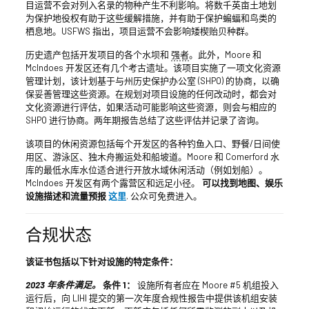
目运营不会对列入名录的物种产生不利影响。将数千英亩土地划
为保护地役权有助于这些缓解措施，并有助于保护蝙蝠和鸟类的
栖息地。USFWS 指出，项目运营不会影响矮楔贻贝种群。
历史遗产包括开发项目的各个水坝和
强者
。此外，Moore 和
McIndoes 开发区还有几个考古遗址。该项目实施了一项文化资源
管理计划，该计划基于与州历史保护办公室 (SHPO) 的协商，以确
保妥善管理这些资源。在规划对项目设施的任何改动时，都会对
文化资源进行评估，如果活动可能影响这些资源，则会与相应的
SHPO 进行协商。两年期报告总结了这些评估并记录了咨询。
该项目的休闲资源包括每个开发区的各种钓鱼入口、野餐/日间使
用区、游泳区、独木舟搬运处和船坡道。Moore 和 Comerford 水
库的最低水库水位适合进行开放水域休闲活动（例如划船）。
McIndoes 开发区有两个露营区和远足小径。
可以找到地图、娱乐
设施描述和流量预报
这里
. 公众可免费进入。
合规状态
该证书包括以下针对设施的特定条件：
2023 年条件满足。
条件 1：
设施所有者应在 Moore #5 机组投入
运行后，向 LIHI 提交的第一次年度合规性报告中提供该机组安装