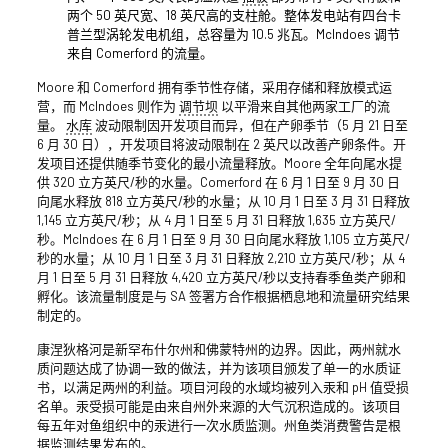
两个 50 英尺宽、18 英尺高的支柱舱。整体发电站有四台卡
普兰型涡轮发电机组，总容量为 10.5 兆瓦。McIndoes 调节
来自 Comerford 的流量。
Moore 和 Comerford 拥有季节性存储，采用存储和释放模式运
营，而 McIndoes 则作为
调节坝
以平滑来自其他两家工厂的流
量。
水库
波动限制因开发项目而异，但在产卵季节（5 月 21 日至
6 月 30 日），开发项目将波动限制在 2 英尺以改善产卵条件。开
发项目还提供随季节变化的最小流量释放。Moore 全年向尾水提
供 320 立方英尺/秒的水量。Comerford 在 6 月 1 日至 9 月 30 日
向尾水释放 818 立方英尺/秒的水量；从 10 月 1 日至 3 月 31 日释放
1,145 立方英尺/秒；从 4 月 1 日至 5 月 31 日释放 1,635 立方英尺/
秒。McIndoes 在 6 月 1 日至 9 月 30 日向尾水释放 1,105 立方英尺/
秒的水量；从 10 月 1 日至 3 月 31 日释放 2,210 立方英尺/秒；从 4
月 1 日至 5 月 31 日释放 4,420 立方英尺/秒以支持春季鱼类产卵和
孵化。该流量制度是与 SA 签署方合作根据栖息地和流量研究结果
制定的。
康涅狄格河是新罕布什尔州和佛蒙特州的边界。因此，两州就水
质问题达成了协调一致的做法，并为该项目颁发了单一的水质证
书，以满足两州的利益。项目河段的水域均被列入汞和 pH 值受损
名单。汞受损可能是由来自州外来源的大气沉积造成的。该项目
每五年对鱼组织中的汞进行一次水质监测。州鱼类消费警告是根
据监测结果发布的。