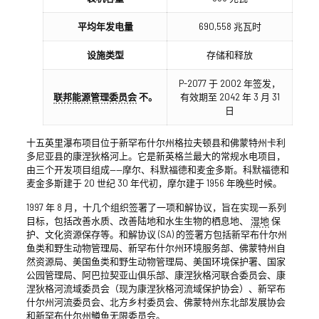
平均年发电量
690,558 兆瓦时
设施类型
存储和释放
P-2077 于 2002 年签发，
联邦能源管理委员会
不。
有效期至 2042 年 3 月 31
日
十五英里瀑布项目位于新罕布什尔州格拉夫顿县和佛蒙特州卡利
多尼亚县的康涅狄格河上。它是新英格兰最大的常规水电项目，
由三个开发项目组成——摩尔、科默福德和麦金多斯。科默福德和
麦金多斯建于 20 世纪 30 年代初，摩尔建于 1956 年晚些时候。
1997 年 8 月，十几个组织签署了一项和解协议，旨在实现一系列
目标，包括改善水质、改善陆地和水生生物的栖息地、
湿地
保
护、文化资源保存等。和解协议 (SA) 的签署方包括新罕布什尔州
鱼类和野生动物管理局、新罕布什尔州环境服务部、佛蒙特州自
然资源局、美国鱼类和野生动物管理局、美国环境保护署、国家
公园管理局、阿巴拉契亚山俱乐部、康涅狄格河联合委员会、康
涅狄格河流域委员会（现为康涅狄格河流域保护协会）、新罕布
什尔州河流委员会、北方乡村委员会、佛蒙特州东北部发展协会
和新罕布什尔州鳟鱼无限委员会。