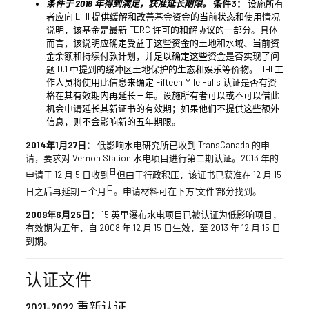
条件于 2018 年得到满足，获准延长期限。
条件3：
设施所有
者应向 LIHI 提供缓解和改善基金资金的当前状态和使用情况
说明，该基金是最新 FERC 许可的和解协议的一部分。具体
而言，该说明应确定受益于这些资金的土地和水域、当前资
金余额和持续付款计划，并足以确定这些资金是否实现了问
题 D.1 中提到的缓冲区土地保护的生态和娱乐等价物。LIHI 工
作人员将使用此信息来确定 Fifteen Mile Falls 认证是否有资
格在其有效期内再延长三年。设施所有者可以或不可以借此
机会申请延长其新证书的有效期；如果他们不提供这些额外
信息，则不会影响新的五年期限。
2014年1月27日：
低影响水电研究所已收到 TransCanada 的申
请，要求对 Vernon Station 水电项目进行第二期认证。2013 年的
日
申请于 12 月 5 日收到
但由于行政积压，该证书已获准在 12 月 15
日
日之后再延期三个月
。申请材料可在下方“文件”部分找到。
2009年6月25日：
15 英里瀑布水电项目已被认证为低影响项目，
有效期为五年，自 2008 年 12 月 15 日生效，至 2013 年 12 月 15 日
到期。
认证文件
2021-2022 重新认证