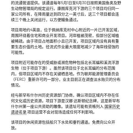
的流通管道提供。该通道每年5月1日至6月30日按照美国鱼类及野
生动物管理局的规定运行。康图库克河下游的三个项目均归同一
家公司所有，在降雨量达到四分之一英寸后，这三个项目都会连
续三个晚上关闭运行，以方便鳗鱼通过。
项目用地约4英亩，位于佩纳库克村中心附近的一片已开发区域，
周围环绕着住宅和商业开发项目。河岸植被茂密，但部分区域植
被稀疏。由于项目占地面积小且已开发，项目区域内没有具有重
要生态价值的土地。径流式作业最大限度地减少了海岸线侵蚀的
可能性。
项目附近可能存在的受威胁或濒危物种包括北长耳蝠和溪流浮游
生物（位于项目下游）。虽然该项目位于北长耳蝠的分布范围
内，但项目区域内不存在关键栖息地。作为联邦能源管理委员会
（FERC）重新许可的一部分，业主目前正在调查淡水贻贝的分布
情况。
经与新罕布什尔州历史资源部门协商，确认项目区域内不存在任
何文化或历史资源。项目下游是汉娜·达斯顿纪念碑，这是新罕布
什尔州第一座公共资助的雕像。该遗址可能有资格列入
国家历史
遗迹名录
.项目运营不会对现场造成任何不利影响。
该项目的休闲资源包括船只下水处和垂钓通道。免费向公众开
放。