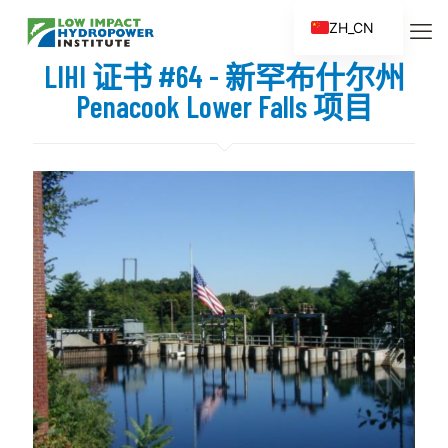
ZH_CN
EN
LIHI 证书 #64 - 新罕布什尔州
ES
Penacook Lower Falls 项目
FR
ZH