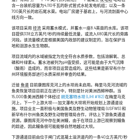
含一台装机容量为4,110千瓦的卧式管式水轮发电机组；以及一条
700英尺长的岩石尾水渠。电站厂房建于基岩上，与河流剖面中心
线方向一致。
该项目采用
径流
采用蓄水模式，并蓄水一座8.4英亩的水库。该项
目提供338立方英尺/秒的持续最低流量，或流入680英尺长的旁路
河段。该流量模式是根据美国内政部的建议制定的，旨在保护当
地和洄游水生生物群。
项目流域内的水域被指定为完全符合水质参数，包括溶解氧、总
磷和叶绿素a。蓄水池被列为pH值受损，这可能是由于大气沉降
（酸雨）造成的，而非项目运营造成的。这些结果是新罕布什尔
州环境服务部进行水质采样并审查的结果。
迁徙
鱼道
目前康图库克河上的水坝尚未启用。梅里马克河流域的
鱼类恢复项目目前正在进行中，特别是针对美洲西鲱种群。当
15,000条美洲西鲱个体经过
胡克塞特水坝 (LIHI #162)
在梅里马克
河上，下一个上游大坝——加文瀑布大坝将开始规划上游通道设
施。项目业主一直积极与美国鱼类及野生动物管理局 (USFWS) 和
新罕布什尔州鱼类及野生动物管理局合作，评估上下游鱼类通道
资源。康图库克河中存在美洲鳗，由于在项目上游已观察到鳗鱼
的踪迹，因此鳗鱼很可能能够自然地越过大坝。
下游通道目前由位于闸门式混凝土溢洪道内的一条40立方英尺/秒