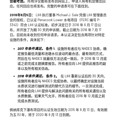
会被考虑。
所有评论都将发布到网站上，申请人将有机会做出回
应。任何回应也将发布。完整的申请表可在下面找到。
2016年8月5日：
LIHI 执行董事 Michael J. Sale 凭借 LIHI 管理委员
会的授权，已认证 Penacook Lower 水电项目（FERC 编号 P-
3342）符合 LIHI 认证标准。初步决定已于 2016 年 6 月 17 日公
布，并开放了为期 30 天的申诉期，截止日期为 2016 年 7 月 17
日。目前尚未收到任何申诉请求。本认证决定包含两项针对特定
设施的条件，具体如下：
2017 年条件满足。
条件 1.
设施所有者应与 NHDES 协商，确
定报告最低流量和池塘水位波动的最合适、最有效的方式，
然后在与 NHDES 就最佳方法达成一致后，于 2016 年 12 月底
或之前完成主题摘要报告。所有者应向 LIHI 提供此报告的副
本以及所有相关信函。
2018 年条件满足。
条件 2。
在 LIHI 重新认证后的 30 天内，
设施所有者应与 NHDES 完成协商，以最终确定对设施当前
水质状况进行抽样测试的替代方法的细节。一旦测试完成，
所有者应向 LIHI 提供与解决此问题有关的所有相关通信以及
水质数据。如果天气允许，所有者应在 2016 年 12 月底之前
完成水质测试。
佩纳库克下瀑布项目的认证生效日期为 2015 年 8 月 13 日，有效期
为五 (5) 年，将于 2020 年 8 月 13 日到期。