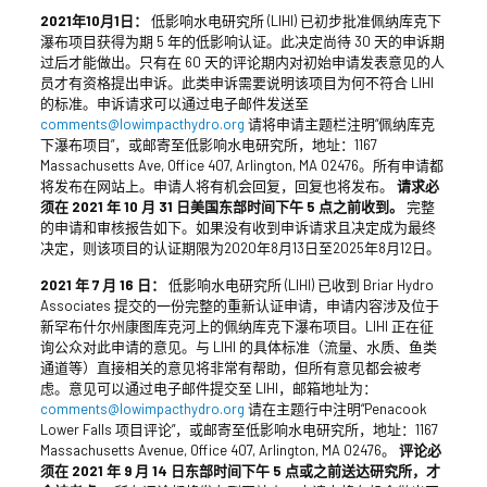
2021年10月1日：
低影响水电研究所 (LIHI) 已初步批准佩纳库克下
瀑布项目获得为期 5 年的低影响认证。此决定尚待 30 天的申诉期
过后才能做出。只有在 60 天的评论期内对初始申请发表意见的人
员才有资格提出申诉。此类申诉需要说明该项目为何不符合 LIHI
的标准。申诉请求可以通过电子邮件发送至
comments@lowimpacthydro.org
请将申请主题栏注明“佩纳库克
下瀑布项目”，或邮寄至低影响水电研究所，地址：1167
Massachusetts Ave, Office 407, Arlington, MA 02476。所有申请都
将发布在网站上。申请人将有机会回复，回复也将发布。
请求必
须在 2021 年 10 月 31 日美国东部时间下午 5 点之前收到。
完整
的申请和审核报告如下。如果没有收到申诉请求且决定成为最终
决定，则该项目的认证期限为2020年8月13日至2025年8月12日。
2021 年 7 月 16 日：
低影响水电研究所 (LIHI) 已收到 Briar Hydro
Associates 提交的一份完整的重新认证申请，申请内容涉及位于
新罕布什尔州康图库克河上的佩纳库克下瀑布项目。LIHI 正在征
询公众对此申请的意见。与 LIHI 的具体标准（流量、水质、鱼类
通道等）直接相关的意见将非常有帮助，但所有意见都会被考
虑。意见可以通过电子邮件提交至 LIHI，邮箱地址为：
comments@lowimpacthydro.org
请在主题行中注明“Penacook
Lower Falls 项目评论”，或邮寄至低影响水电研究所，地址：1167
Massachusetts Avenue, Office 407, Arlington, MA 02476。
评论必
须在 2021 年 9 月 14 日东部时间下午 5 点或之前送达研究所，才