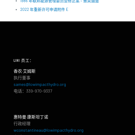
1986 年联邦能源管理委员会修正案 – 鱼类通道
2022 年重新许可申请附件 E
LIHI 员工：
香农·艾姆斯
执行董事
sames@lowimpacthydro.org
电话：339-970-9337
惠特曼·康斯坦丁诺
行政经理
wconstantineau@lowimpacthydro.org