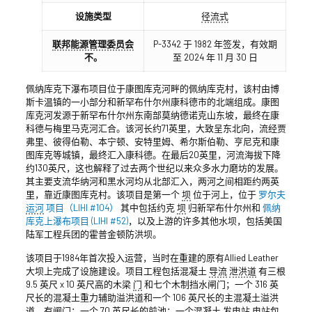
设施类型
径流式
联邦能源管理委员会
P-3342 于 1982 年签发，有效期
不。
至 2024 年 11 月 30 日
佩纳库克下瀑布项目位于康图库克河畔的佩纳库克村，该村由博
斯卡温镇的一小部分和新罕布什尔州康科德市的北端组成。康图
库克河发源于新罕布什尔州东南部莫纳德诺克山东坡，最终在康
科德与梅里马克河汇合。该河长约71英里，大致呈东北向，流经贾
弗里、彼得伯勒、本宁顿、安特里姆、希尔斯伯勒、亨尼克和康
图库克等城镇，最终汇入康科德。在最后20英里，河流海拔下降
约130英尺，这也解释了过去两个世纪以来众多水力磨坊的发展。
其主要支流华纳河和黑水河均从北部汇入，两河之间相距约两英
里，靠近康图库克村。该项目是第一个
坝
位于河上，位于
罗尔夫
运河
项目（LIHI #104）
其中包括约克
坝
归新罕布什尔州和
佩纳
库克上瀑布项目 (LIHI #52)
，以及上游的许多其他水坝，包括美国
陆军工程兵团的霍普金顿防洪坝。
该项目于1984年首次投入运营，当时在重建的原有Allied Leather
大坝上完成了设施建设。项目工程包括混凝土
导流
泄洪道
有三根
9.5 英尺 x 10 英尺高的木梁
门
和七个木制挡水闸门；一个 316 英
尺长的混凝土重力辅助溢洪道和一个 106 英尺长的主混凝土溢洪
道，有闸门；一个 70 英尺长的前池；一个混凝土
发电站
电站包