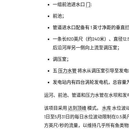
一组前池进水口
门
;
前池；
管道进水口配备有 1 英寸净距的垂直
一条长820英尺（约240米）、直径
后沿河岸另一侧向上流至调压室；
调压室；
五
压力水管
将水从调压室引导至发电
发电站内有四台涡轮发电机，总容量为 1
运河、前池、管道和压力水管在水坝和发
该项目采用
达到顶峰
模式。
水库
水位波动
1日至5月31日的每日水位波动限制在0.5英尺
方英尺/秒的流量，以维持几乎所有鱼类物种和