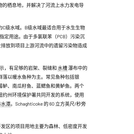
生物的栖息地，并解决了河流上水力发电导
ir）被划为C级水域。B级水域最适合用于水生生物
指定用途。由于多氯联苯（PCB）污染沉
业排放到项目上游河流中的遗留污染物造成
示，有足够的岩架、裂缝和
水槽
瀑布中的
群落以暖水鱼种为主。常见鱼种包括银
莓鲈、南瓜籽鱼、蓝鳃鱼和黄鲈鱼。两个
纽约州环境保护署共同开发的系统，使用
布水潭
。Schaghticoke 的 60 立方英尺/秒旁
维尔开发区的项目用地主要为森林、低密度开发