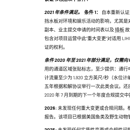
2021 年条件满足。
条件 1：
自本重新认证生
挡水板对环境和娱乐活动的影响，尤其是对
副本、业主提交申请的时间表以及
插板
故
包含对项目运营中此“重大变更”对适用 L
证的权利。
条件 2020 年至 2021 年部分满足，仅
用的通道区域张贴标志，至少提供：通行电话号
计流量至少为 1,920 立方英尺/秒（水位计编号 
五年根据和解协议举行一次此类会议。还应恢
2020 年 7 月到期的下一个年度合规提交
2026:
未发现任何重大变更或合规问题。根据
报告。该项目已根据美国鱼类及野生动物管理
2025:
未发现任何实质性变更或合规性问题