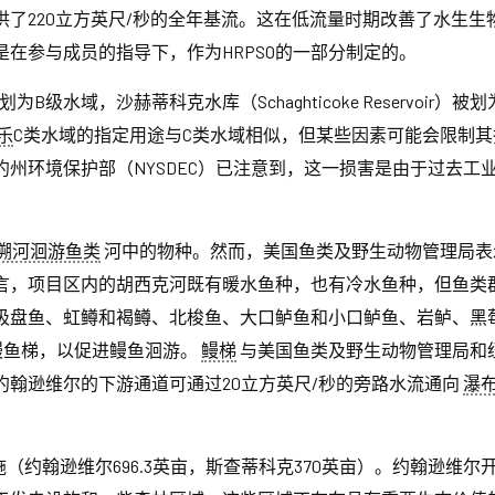
了220立方英尺/秒的全年基流。这在低流量时期改善了水生
在参与成员的指导下，作为HRPSO的一部分制定的。
被划为B级水域，沙赫蒂科克水库（Schaghticoke Reservo
乐
C类水域的指定用途与C类水域相似，但某些因素可能会限制其
州环境保护部（NYSDEC）已注意到，这一损害是由于过去工
溯河洄游鱼类
河中的物种。然而，美国鱼类及野生动物管理局表
言，项目区内的胡西克河既有暖水鱼种，也有冷水鱼种，但鱼类
吸盘鱼、虹鳟和褐鳟、北梭鱼、大口鲈鱼和小口鲈鱼、岩鲈、黑
行鳗鱼梯，以促进鳗鱼洄游。
鳗梯
与美国鱼类及野生动物管理局和
翰逊维尔的下游通道可通过20立方英尺/秒的旁路水流通向
瀑
处设施（约翰逊维尔696.3英亩，斯查蒂科克370英亩）。约翰逊