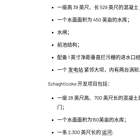
一座高 39 英尺、长 529 英尺的混凝土
一个水面面积为 450 英亩的水库；
水闸；
前池结构；
配备 1 英寸净距垂直拦污栅的进水口
一个
发电站
紧邻大坝，内有两台涡轮发
Schaghticoke 开发项目包括：
一座 28 英尺高、700 英尺长的混凝
门；
一个水面面积为150英亩的水库；
一条 2,300 英尺长的
运河
;