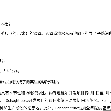
拦污栅；
12.5英尺（约3.7米）的钢管。该管道将水从前池向下引导至旁
站；
6.4 兆瓦。
电站之间形成了两英里的绕行路段。
具有季节性和场地特异性。约翰逊维尔开发项目将6月1日至9月30
。Schaghticoke开发项目的每日水位波动限制在0.5英尺。Scha
生命阶段的栖息地。此外，Schaghticoke设施全年提供
基流