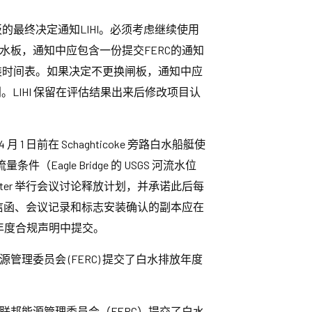
板的最终决定通知LIHI。必须考虑继续使用
水板，通知中应包含一份提交FERC的通知
安装时间表。如果决定不更换闸板，通知中应
。LIHI 保留在评估结果出来后修改项目认
4 月 1 日前在 Schaghticoke 旁路白水船艇使
le Bridge 的 USGS 河流水位
hitewater 举行会议讨论释放计划，并承诺此后每
所有信函、会议记录和标志安装确认的副本应在
此后年度合规声明中提交。
委员会 (FERC) 提交了白水排放年度
。
邦能源管理委员会（FERC）提交了白水