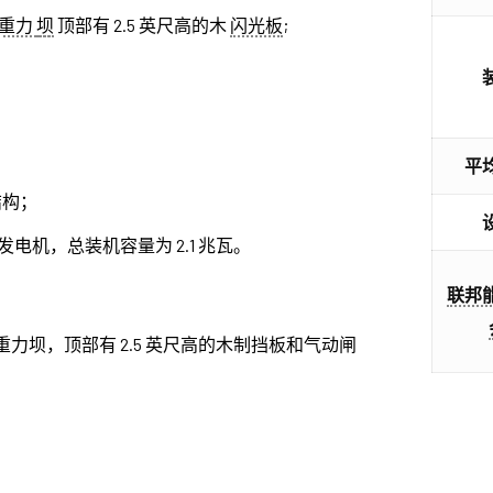
重力
坝
顶部有 2.5 英尺高的木
闪光板
;
平
结构；
电机，总装机容量为 2.1 兆瓦。
联邦
土重力坝，顶部有 2.5 英尺高的木制挡板和气动闸