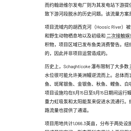
而约翰逊维尔发电厂则为其发电站下游提供
致下游河段脱水的历史问题。该流量方案是
项目流域内的胡西克河（Hoosic River）
和野生动物栖息地以及初级和
二次接触娱
积物，项目区域已发布鱼类消费警告。纽约
的，因此并非项目运营造成的。
历史上，Schaghticoke 瀑布限制了大多数
水位很可能允许美洲鳗逆流而上。总体而
鱼、斑尾银鱼、金银鱼、秋鱼、鲤鱼、白
项目设施均在6月15日至9月15日期间运
重力虹吸泵和太阳能泵来促进水流通行。约
路流量也提供了通道。
项目用地共计1,066.3英亩，分布于两