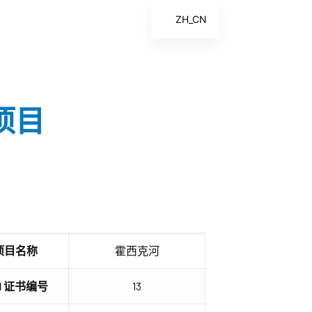
ZH_CN
EN
ES
FR
河项目
ZH
项目名称
霍西克河
HI 证书编号
13