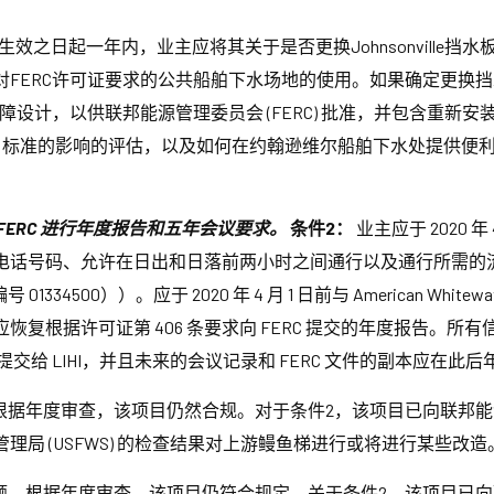
效之日起一年内，业主应将其关于是否更换Johnsonville挡水
FERC许可证要求的公共船舶下水场地的使用。如果确定更换挡
障设计，以供联邦能源管理委员会 (FERC) 批准，并包含重新
IHI 标准的影响的评估，以及如何在约翰逊维尔船舶下水处提供便利
需向 FERC 进行年度报告和五年会议要求。
条件2：
业主应于 2020 年 
码、允许在日出和日落前两小时之间通行以及通行所需的流量条件（Eag
01334500））。应于 2020 年 4 月 1 日前与 American W
复根据许可证第 406 条要求向 FERC 提交的年度报告。
中提交给 LIHI，并且未来的会议记录和 FERC 文件的副本应在
年度审查，该项目仍然合规。对于条件2，该项目已向联邦能源管理
局 (USFWS) 的检查结果对上游鳗鱼梯进行或将进行某些改造
。根据年度审查，该项目仍符合规定。关于条件2，该项目已向联