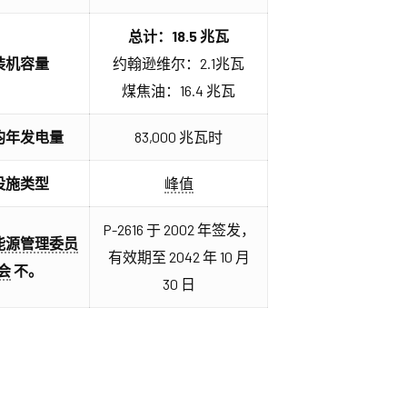
总计：18.5 兆瓦
装机容量
约翰逊维尔：2.1兆瓦
煤焦油：16.4 兆瓦
均年发电量
83,000 兆瓦时
设施类型
峰值
P-2616 于 2002 年签发，
能源管理委员
有效期至 2042 年 10 月
会
不。
30 日