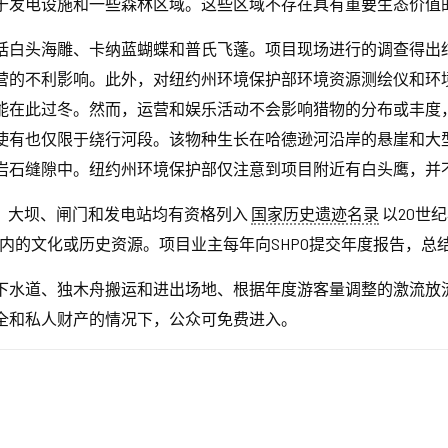
于发电设施和一些森林区域。这些区域不存在具有重要生态价值
括白头海雕、卡纳蓝蝴蝶和普氏飞蓬。项目现场进行的调查得出
营的不利影响。此外，对纽约州环境保护部环境资源测绘仪和环
能在此过冬。然而，运营和娱乐活动不会影响猎物的分布或丰度
使有也仅限于绕行河段。该物种生长在哈德逊河沿岸的悬崖和大
岩石缝隙中。纽约州环境保护部仅注意到项目附近有白头鹰，并
发电机、大坝、闸门和发电站均有资格列入
国家历史遗迹名录
以20世
目内的文化或历史资源。项目业主每年向SHPO提交年度报告，总
下水道、独木舟搬运和进出场地、根据年度游客量调整的激流放
全和私人财产的情况下，公众可免费进入。