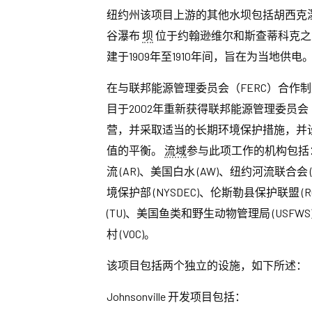
纽约州该项目上游的其他水坝包括胡西克
谷瀑布
坝
位于约翰逊维尔和斯查蒂科克之
建于1909年至1910年间，旨在为当地供电
在与联邦能源管理委员会（FERC）合作制
目于2002年重新获得联邦能源管理委员会（
营，并采取适当的长期环境保护措施，并
值的平衡。
流域
参与此项工作的机构包括：
流 (AR)、美国白水 (AW)、纽约河流联合会 
境保护部 (NYSDEC)、伦斯勒县保护联盟 (RCC
(TU)、美国鱼类和野生动物管理局 (USFWS)、美
村 (VOC)。
该项目包括两个独立的设施，如下所述：
Johnsonville 开发项目包括：