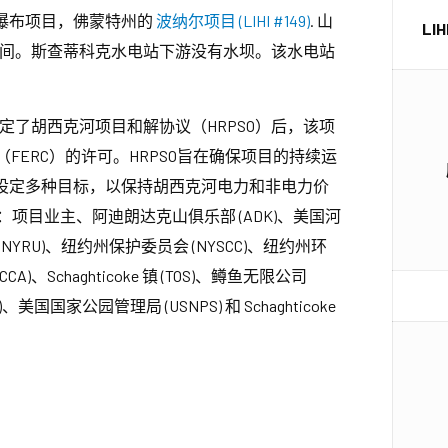
瀑布项目，佛蒙特州的
波纳尔项目 (LIHI #149)
. 山
LI
间。斯查蒂科克水电站下游没有水坝。该水电站
。
定了胡西克河项目和解协议（HRPSO）后，该项
FERC）的许可。HRPSO旨在确保项目的持续运
设定多种目标，以保持胡西克河电力和非电力价
项目业主、阿迪朗达克山俱乐部 (ADK)、美国河
(NYRU)、纽约州保护委员会 (NYSCC)、纽约州环
A)、Schaghticoke 镇 (TOS)、鳟鱼无限公司
国国家公园管理局 (USNPS) 和 Schaghticoke