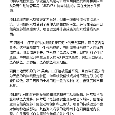
的持续最低流量。该流量方案是与佐治亚州自然资源部和美国鱼
类及野生动物管理局（USFWS）协商制定的，旨在支持水生资
源。
项目流域内的水质被评定为良好，但由于城市径流和非点源污
染，该河段的水质受到了粪便大肠菌群的污染。经与佐治亚州自
然资源部磋商后确认，项目运营并非造成该河段水质受损的原
因。
不
洄游性
由于下游的水坝和奥康尼河上的天然屏障，项目区内有
鱼类。这些屏障是在中生代形成的，当时瀑布线形成了大西洋的
海岸线。随着海洋退去，它形成了急流和瀑布，现在阻挡了迁徙
鱼道
。中奥康尼河中生活着大约 40 种当地鱼类，包括大口鲈鱼、
斑点鲈鱼、黑鲫鱼、斑点鲶鱼和太阳鱼。
项目土地面积约为 24 英亩。由于植被覆盖率高，且有岩石露头作
为天然的海岸线稳定特征，海岸线受侵蚀或其他不稳定形式的可
能性较低。项目周围的土地用途一般为农村住宅、低强度城市和
林地。
项目附近可能存在的受威胁和濒危物种包括灰蝙蝠、阿尔塔马塔
鲛和锈斑大黄蜂。阿尔塔马塔鲛确实出现在项目区域内，但佐治
亚州自然资源部非野生动物保护科已确认，项目的持续运营不会
对该物种造成影响。其他列入名录的物种尚未在项目区域内发
现。白头鹰受《白头鹰和金雕保护法》保护。