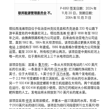
P-6951 签发日期：2024 年
联邦能源管理委员会
不。
11 月 20 日，到期日期：
2064 年 10 月 31 日
塔拉西浅滩项目位于佐治亚州克拉克县和杰克逊县 330 号公路下
游半英里处的中奥康尼河上。塔拉西浅滩
坝
建于 1898 年至 1902
年之间，由雅典铁路和电力公司运营，后来由佐治亚电力公司运
营，直到 1962 年。1964 年大坝溃坝后，该项目通过更换大坝和
发
电站
上部结构于 1985 年建成。1986 年由奥格尔索普电力公司恢复
运营。截至 2008 年，所有权已转让两次。该项目是中奥科尼河上
唯一的大坝，位于奥科尼河上三个水电项目的上游。
该项目包括：混凝土
重力坝
；一条从大坝到发电站的 1,400 英尺
长的引水渠；一条直径 11 英尺的
压力水管
; 拦污栅的净间距为 2
英寸，位于大坝前方，4 英寸位于
压力水管
。有两个发电机组，
一个 2.2 MW 可变螺距卡普兰涡轮机，由 400 码长的引水渠供水，
另一个 100 KW 潜水固定螺距卡普兰机组建在大坝内。两个机组都
在运行，但 100 KW 机组很少使用，因为它的相对大小和清理垃圾
耙所需的人工。发电站将水排放到 750 英尺长的尾水渠。
该项目采用
径流
采用该模式，并蓄水一座23英亩的水库，形成一
个2100英尺长的绕行河段。该项目为绕行河段提供70立方英尺/秒