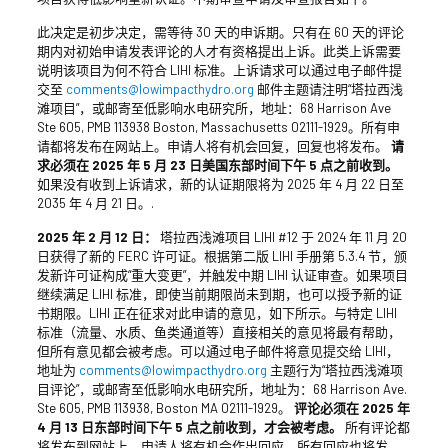
此决定是初步决定，需等待 30 天的申诉期。只有在 60 天的评论
期内对初始申请发表评论的人才有资格提出上诉。此类上诉需要
说明该项目为何不符合 LIHI 标准。上诉请求可以通过电子邮件提
交至
comments@lowimpacthydro.org
邮件主题请注明“塔拉西浅
滩项目”，或邮寄至低影响水电研究所，地址：68 Harrison Ave
Ste 605, PMB 113938 Boston, Massachusetts 02111-1929。所有申
请都将发布在网站上。申请人将有机会回复，回复也将发布。
请
求必须在 2025 年 5 月 23 日美国东部时间下午 5 点之前收到。
如果没有收到上诉请求，新的认证期限将为 2025 年 4 月 22 日至
2035 年 4 月 21 日。.
2025 年 2 月 12 日：
塔拉西浅滩项目 LIHI #12 于 2024 年 11 月 20
日获得了新的 FERC 许可证。根据第二版 LIHI 手册第 5.3.4 节，颁
发新许可证构成“重大变更”，并触发中期 LIHI 认证审查。如果项目
继续满足 LIHI 标准，即使当前期限尚未到期，也可以授予新的证
书期限。LIHI 正在征求对此申请的意见，如下所示。与特定 LIHI
标准（流量、水质、鱼类通道等）直接相关的意见将最有帮助，
但所有意见都会被考虑。可以通过电子邮件将意见提交给 LIHI，
地址为
comments@lowimpacthydro.org
主题行为“塔拉西浅滩项
目评论”，或邮寄至低影响水电研究所，地址为：68 Harrison Ave.
Ste 605, PMB 113938, Boston MA 02111-1929。
评论必须在 2025 年
4 月 13 日东部时间下午 5 点之前收到，才会被考虑。
所有评论都
将发布到网站上，申请人将有机会作出回应。所有回应也将发