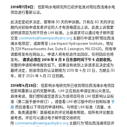
2019年7月9日：
低影响水电研究所已初步批准对塔拉西浅滩水电
项目进行重新认证。
此决定是初步决定，需等待 30 天的申诉期。只有在 60 天的评论
期内对初始申请发表评论的人才有资格提出上诉。此类上诉需要
说明该项目为何不符合 LIHI 标准。上诉请求可以通过电子邮件提
交至
comments@lowimpacthydro.org
主题行中请注明“塔拉西浅
滩水电项目”，或邮寄至 Low Impact Hydropower Institute，地址
为 329 Massachusetts Ave, Suite 6, Lexington, MA 02420。所有申
请都将发布在网站上。申请人将有机会作出回应，任何回应也将
发布。
请求必须在 2019 年 8 月 8 日东部时间下午 5 点前收到。
完整的申请和审核报告如下。如果没有收到上诉请求且决定成为
最终决定，则该项目的认证期限为 2019 年 4 月 23 日，为期五 (5)
年，将于 2024 年 4 月 22 日到期。
2019年4月29日：
低影响水电研究所已收到塔拉西浅滩水电项目
低影响重新认证的完整申请。LIHI 正在就此申请征询公众意见。
具体来说，我们想知道您是否认为该项目符合 LIHI 低影响认证标
准（第二版手册中修订）。请查看 LIHI 修订版中的计划和标准
手
册
然后查看以下项目的申请材料。与特定 LIHI 标准（流量、水
质、鱼类通道等）直接相关的评论将最有帮助，但所有评论都会
被考虑。评论可以通过电子邮件提交给研究
所
comments@lowimpacthydro.org
主题行为“塔拉西浅滩项目评