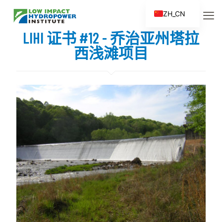
ZH_CN
EN
LIHI 证书 #12 - 乔治亚州塔拉
ES
西浅滩项目
FR
ZH