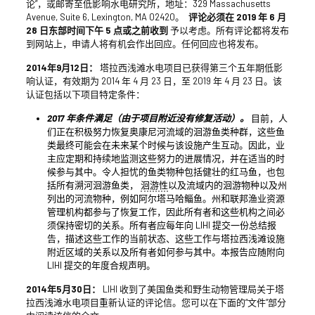
论”，或邮寄至低影响水电研究所，地址：329 Massachusetts
Avenue, Suite 6, Lexington, MA 02420。
评论必须在 2019 年 6 月
28 日东部时间下午 5 点或之前收到
予以考虑。所有评论都将发布
到网站上，申请人将有机会作出回应。任何回应也将发布。
2014年9月12日：
塔拉西浅滩水电项目已获得第三个五年期低影
响认证，有效期为 2014 年 4 月 23 日，至 2019 年 4 月 23 日。该
认证包括以下项目特定条件：
2017 年条件满足（由于项目附近没有修复活动）。
目前，人
们正在积极努力恢复奥康尼河流域的洄游鱼类种群，这些鱼
类最终可能会在未来某个时候与该设施产生互动。因此，业
主应定期和持续地监测这些努力的进展情况，并在适当的时
候参与其中。令人担忧的鱼类物种包括健壮的红马鱼，也包
括所有溯河洄游鱼类，
洄游性
以及流域内的洄游物种以及州
列出的河流物种，例如阿尔塔马哈鲻鱼。州和联邦渔业资源
管理机构都参与了恢复工作，因此所有者和这些机构之间必
须保持密切的关系。所有者应每年向 LIHI 提交一份总结报
告，描述这些工作的当前状态、这些工作与塔拉西浅滩设施
附近区域的关系以及所有者如何参与其中。本报告应随附向
LIHI 提交的年度合规声明。
2014年5月30日：
LIHI 收到了美国鱼类和野生动物管理局关于塔
拉西浅滩水电项目重新认证的评论信。您可以在下面的“文件”部分