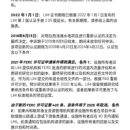
布。
2022 年 1 月 1 日：
LIHI 证书期限已根据 2022 年 1 月 1 日发布的
LIHI 第 2 版认证手册 2.05 版延长。有关新期限，请参阅上面的设
施表。
2019年8月13日：
对塔拉西浅滩水电项目进行重新认证的决定为
最终决定。申诉期于2019年8月8日结束，期间未收到任何申诉。
该项目新的认证期限为2019年4月23日至2024年4月22日。认证包
含以下条件：
2021 年 FERC 许可证申请条件得到满足。
条件 1：
设施所有者应
向 LIHI 提供机构和 FERC 批准的即将进行的河道内流量评估和水
质研究研究计划的副本、最终研究结果以及机构对这些文件的评
论，作为向 LIHI 提交的年度合规性文件的一部分。根据 PAD 重新
许可计划，预计研究结果将于 2020 年公布。LIHI 保留根据研究结
果修改条件和/或重新评估认证的权利，或者如果新许可更改了与
LIHI 标准相关的项目运营。
由于新的 FERC 许可证第 403 条，该条件将于 2025 年取消。
条件
2：
如果州和联邦渔业资源管理机构要求设施所有者在项目中采
取措施以疏通上游或下游鱼类通道，设施所有者应在 90 天内通知
LIHI。此类通知应包括机构请求的副本、设施所有者的回复以及实
施计划和时间表。