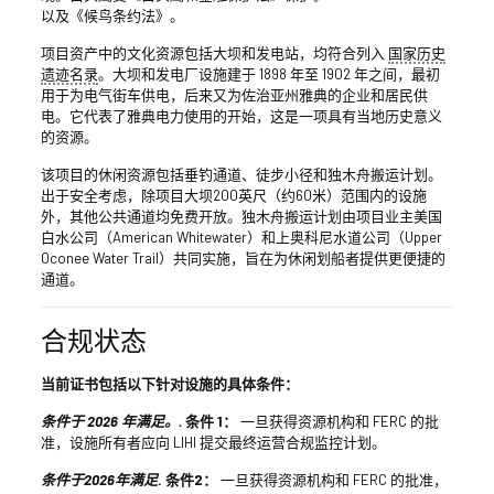
以及《候鸟条约法》。
项目资产中的文化资源包括大坝和发电站，均符合列入
国家历史
遗迹名录
。大坝和发电厂设施建于 1898 年至 1902 年之间，最初
用于为电气街车供电，后来又为佐治亚州雅典的企业和居民供
电。它代表了雅典电力使用的开始，这是一项具有当地历史意义
的资源。
该项目的休闲资源包括垂钓通道、徒步小径和独木舟搬运计划。
出于安全考虑，除项目大坝200英尺（约60米）范围内的设施
外，其他公共通道均免费开放。独木舟搬运计划由项目业主美国
白水公司（American Whitewater）和上奥科尼水道公司（Upper
Oconee Water Trail）共同实施，旨在为休闲划船者提供更便捷的
通道。
合规状态
当前证书包括以下针对设施的具体条件：
条件于 2026 年满足。.
条件 1：
一旦获得资源机构和 FERC 的批
准，设施所有者应向 LIHI 提交最终运营合规监控计划。
条件于2026年满足
. 条件2：
一旦获得资源机构和 FERC 的批准，