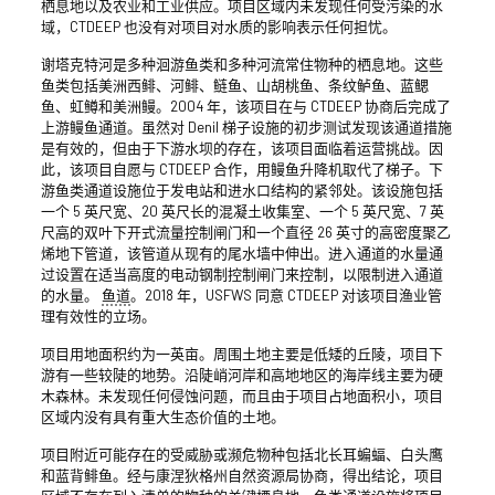
栖息地以及农业和工业供应。项目区域内未发现任何受污染的水
域，CTDEEP 也没有对项目对水质的影响表示任何担忧。
谢塔克特河是多种洄游鱼类和多种河流常住物种的栖息地。这些
鱼类包括美洲西鲱、河鲱、鲢鱼、山胡桃鱼、条纹鲈鱼、蓝鳃
鱼、虹鳟和美洲鳗。2004 年，该项目在与 CTDEEP 协商后完成了
上游鳗鱼通道。虽然对 Denil 梯子设施的初步测试发现该通道措施
是有效的，但由于下游水坝的存在，该项目面临着运营挑战。因
此，该项目自愿与 CTDEEP 合作，用鳗鱼升降机取代了梯子。下
游鱼类通道设施位于发电站和进水口结构的紧邻处。该设施包括
一个 5 英尺宽、20 英尺长的混凝土收集室、一个 5 英尺宽、7 英
尺高的双叶下开式流量控制闸门和一个直径 26 英寸的高密度聚乙
烯地下管道，该管道从现有的尾水墙中伸出。进入通道的水量通
过设置在适当高度的电动钢制控制闸门来控制，以限制进入通道
的水量。
鱼道
。2018 年，USFWS 同意 CTDEEP 对该项目渔业管
理有效性的立场。
项目用地面积约为一英亩。周围土地主要是低矮的丘陵，项目下
游有一些较陡的地势。沿陡峭河岸和高地地区的海岸线主要为硬
木森林。未发现任何侵蚀问题，而且由于项目占地面积小，项目
区域内没有具有重大生态价值的土地。
项目附近可能存在的受威胁或濒危物种包括北长耳蝙蝠、白头鹰
和蓝背鲱鱼。经与康涅狄格州自然资源局协商，得出结论，项目