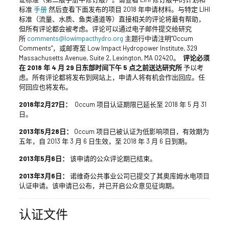
标准
手册
然后查看下面发布的项目 2018 年申请材料。与特定 LIHI
标准（流量、水质、鱼类通道等）直接相关的评论将最有帮助，
但所有评论都会被考虑。评论可以通过电子邮件提交给研究
所
comments@lowimpacthydro.org
主题行中请注明“Occum
Comments”，或邮寄至 Low Impact Hydropower Institute, 329
Massachusetts Avenue, Suite 2, Lexington, MA 02420。
评论必须
在 2018 年 4 月 29 日东部时间下午 5 点之前送达研究所
予以考
虑。所有评论都将发布到网站上，申请人将有机会作出回应。任
何回应也将发布。
2018年2月27日：
Occum 项目认证期限已延长至 2018 年 5 月 31
日。
2013年5月28日：
Occum 项目已被认证为低影响项目，有效期为
五年，自 2013 年 3 月 6 日生效，至 2018 年 3 月 6 日到期。
2013年5月6日：
该申请的公众评论期已结束。
2013年3月6日：
诺维奇公共事业公司已提交了其奥库姆水电项目
认证申请。该申请已公布，并已开启公众意见征询期。
认证文件