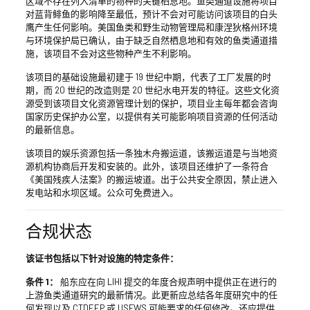
区域不存在列入清单的物种的关键栖息地。鱼类通道设施将项目
对蓝背鲱鱼的影响降至最低，预计不会对可能访问该项目的白头
鹰产生任何影响。美国鱼类和野生动物管理局和康涅狄格州环境
与环境保护局已确认，由于缺乏自然栖息地和有效的鱼类通道措
施，该项目不会对这些物种产生不利影响。
该项目的基础设施最初建于 19 世纪中期，代表了工厂发展的时
期，而 20 世纪的改造则是 20 世纪水电开发的特征。这些文化资
源受到该项目文化资源管理计划的保护，项目业主每年都会咨询
国家历史保护办公室，以提供有关可能影响项目资源的任何活动
的最新信息。
该项目的娱乐资源包括一条独木舟搬运道，该搬运道是与当地资
源机构协商后开发和安装的。此外，该项目还维护了一条符合
《美国残疾人法案》的搬运坡道。出于公共安全原因，禁止进入
发电站和水坝区域。公众可免费进入。
合规状态
该证书包括以下针对设施的特定条件：
条件 1：
船东应在向 LIHI 提交的年度合规声明中提供正在进行的
上游鱼类通道研究的最新情况。此更新应总结各年度研究中的任
何发现以及 CTDEEP 或 USFWS 可能要求的任何修改。还应提供