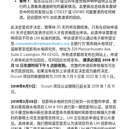
条件 1：
船东应在向 LIHI 提交的年度合规声明中提供正在进
行的上游鱼类通道研究的最新情况。此更新应总结各年度研
究中的任何发现以及 CTDEEP 或 USFWS 可能要求的任何修
改。还应提供 NPU 对此类请求的回应。
此决定是初步决定，需等待 30 天的申诉期结束。只有在初始申请
60 天评论期内发表评论的人才有资格提出申诉。此类申诉需要说
明项目不符合 LIHI 标准的原因。申诉请求可以通过电子邮件提交
至
comments@lowimpacthydro.org
主题行为“奥库姆水电项目”，
或邮寄至低影响水电研究所，地址为 329 Massachusetts Ave,
Suite 2, Lexington, MA 02420。所有请求都将发布在网站上，申请
人将有机会作出回应，任何回应也将发布。
请求必须在 2018 年 7
月 12 日东部时间下午 5 点前收到。
完整的申请和审核报告可在
本页底部找到。如果没有收到上诉请求且决定成为最终决定，
Occum 项目的新期限将为 2018 年 3 月 6 日至 2023 年 3 月 5 日。
2018年6月11日：
Occum 项目认证期限已延长至 2018 年 7 月 15
日。
2018年2月28日：
低影响水电研究所已收到一份完整的申请，要
求对奥库姆水电项目 (LIHI # 105) 进行新一期低影响认证。该项目
位于康涅狄格州新伦敦县诺里奇市奥库姆村和斯普拉格镇凡尔赛
村的泰晤士河支流谢塔克特河上。LIHI 正在就此申请征求公众意
见。具体来说，我们想知道您是否认为该项目符合 LIHI 低影响认
证标准（第二版手册中修订版）。请查看 LIHI 修订版中的计划和