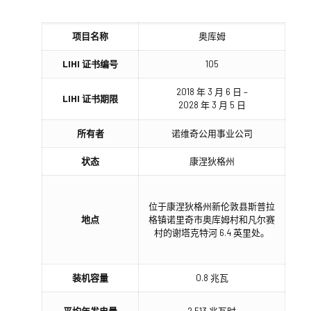
项目名称
奥库姆
LIHI 证书编号
105
2018 年 3 月 6 日 –
LIHI 证书期限
2028 年 3 月 5 日
所有者
诺维奇公用事业公司
状态
康涅狄格州
位于康涅狄格州新伦敦县斯普拉
地点
格镇诺里奇市奥库姆村和凡尔赛
村的谢塔克特河 6.4 英里处。
装机容量
0.8 兆瓦
平均年发电量
2,513 兆瓦时