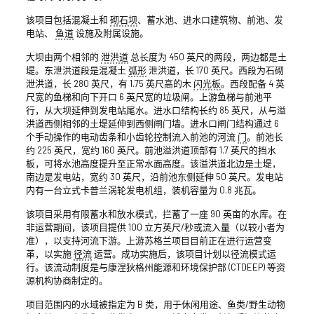
该项目包括混凝土和
砌石坝
、蓄水池、进水口建筑物、前池、发
电站、
鱼道
设施及附属设施。
大坝由两个相邻的
泄洪道
总长度为 450 英尺的两段，两边都是土
堤。东泄洪道段是混凝土
弧形
泄洪道，长 170 英尺。西段为石砌
泄洪道，长 280 英尺，有 1.75 英尺高的木
闪光板
。西段配备 4 英
尺宽的鱼梯和向下开口 6 英尺宽的垃圾闸。上游鱼梯与前池平
行，从大坝延伸到发电站尾水。进水口结构长约 85 英尺，从与溢
洪道西侧相邻的土堤延伸到西侧闸门墙。进水口闸门结构通过 6
个手动操作的电动齿条和小齿轮控制流入前池的河流
门
。前池长
约 225 英尺，宽约 160 英尺。前池溢洪道顶部有 1.7 英尺的挡水
板，可将水池高度提升至正常水面高度。该溢洪道北边是土堤，
南边是发电站，宽约 30 英尺，沿前池东侧延伸 50 英尺。发电站
内有一台立式卡普兰涡轮发电机组，装机容量为 0.8 兆瓦。
该项目采用有限蓄水和放水模式，拦蓄了一座 90 英亩的水库。在
非运营期间，该项目提供 100 立方英尺/秒或流入量（以较小者为
准），以支持河流下游。上游苏格兰项目目前正在进行运营变
革，以实施
径流
运营。成功实施后，该项目计划以径流模式运
行。该流动制度是与康涅狄格州能源和环境保护部 (CTDEEP) 等资
源机构协商制定的。
项目范围内的水域被指定为 B 类，用于休闲用途、鱼类/野生动物