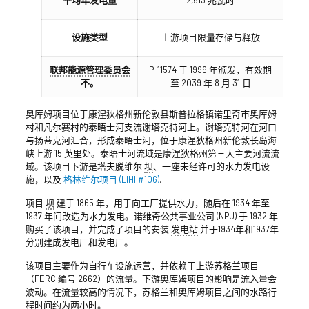
设施类型
上游项目限量存储与释放
联邦能源管理委员会
P-11574 于 1999 年颁发，有效期
不。
至 2039 年 8 月 31 日
奥库姆项目位于康涅狄格州新伦敦县斯普拉格镇诺里奇市奥库姆
村和凡尔赛村的泰晤士河支流谢塔克特河上。谢塔克特河在河口
与扬蒂克河汇合，形成泰晤士河，位于康涅狄格州新伦敦长岛海
峡上游 15 英里处。泰晤士河流域是康涅狄格州第三大主要河流流
域。该项目下游是塔夫脱维尔
坝
、一座未经许可的水力发电设
施，以及
格林维尔项目 (LIHI #106)
.
项目
坝
建于 1865 年，用于向工厂提供水力，随后在 1934 年至
1937 年间改造为水力发电。诺维奇公共事业公司 (NPU) 于 1932 年
购买了该项目，并完成了项目的安装
发电站
并于1934年和1937年
分别建成发电厂和发电厂。
该项目主要作为自行车设施运营，并依赖于上游苏格兰项目
（FERC 编号 2662）的流量。下游奥库姆项目的影响是流入量会
波动。在流量较高的情况下，苏格兰和奥库姆项目之间的水路行
程时间约为两小时。