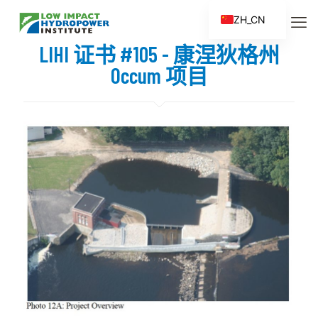
ZH_CN
EN
LIHI 证书 #105 - 康涅狄格州
ES
Occum 项目
FR
ZH