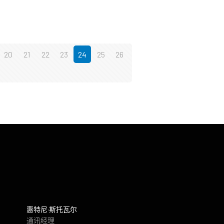
20
21
22
23
24
25
26
惠特尼·斯托瓦尔
通讯经理