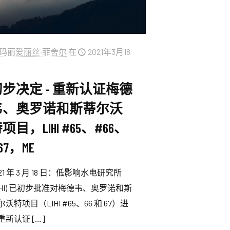
玛丽爱丽丝·菲舍尔
在
2021年3月18
初步决定 - 重新认证梅德
韦、奥罗诺和斯蒂尔沃
项目，LIHI #65、#66、
67，ME
021 年 3 月 18 日：低影响水电研究所
LIHI) 已初步批准对梅德韦、奥罗诺和斯
尔沃特项目（LIHI #65、66 和 67）进
重新认证
[…]