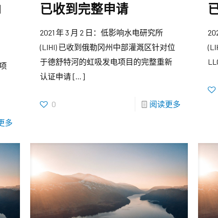
I
已收到完整申请
2021 年 3 月 2 日：低影响水电研究所
2
(LIHI) 已收到俄勒冈州中部灌溉区针对位
(L
于德舒特河的虹吸发电项目的完整重新
L
道项
认证申请
[…]
0
阅读更多
更多