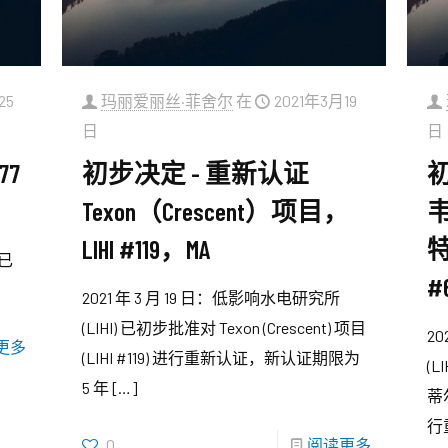
25
玛丽爱丽丝·菲舍尔
在
2021年3月19
日
日
77
初步决定 - 重新认证
Texon（Crescent）项目，
LIHI #119，MA
特
所已
#
2021 年 3 月 19 日：低影响水电研究所
(LIHI) 已初步批准对 Texon (Crescent) 项目
2
更多
(LIHI #119) 进行重新认证，新认证期限为
(
5 年
[…]
蒂
行
0
阅读更多