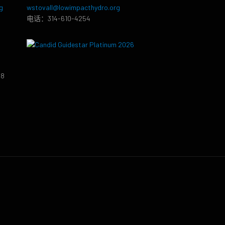
g
wstovall@lowimpacthydro.org
电话：314-610-4254
38