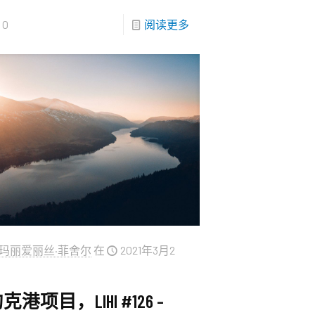
0
阅读更多
玛丽爱丽丝·菲舍尔
在
2021年3月2
克港项目，LIHI #126 –