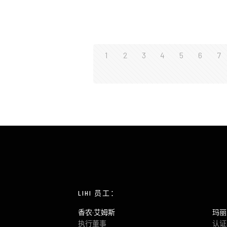
1
2
3
4
5
6
7
LIHI 员工：
香农·艾姆斯
玛丽
执行董事
认证