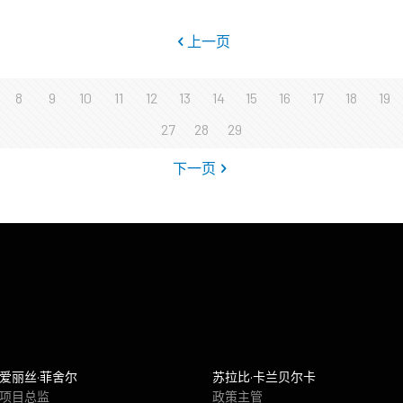
上一页
8
9
10
11
12
13
14
15
16
17
18
19
27
28
29
下一页
爱丽丝·菲舍尔
苏拉比·卡兰贝尔卡
项目总监
政策主管