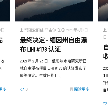
1日
玛丽爱丽丝·菲舍尔
在
2021年3月1日
日
完
最终决定 - 缅因州自由瀑
自
布 LIHI #178 认证
已收
2021 年 2 月 23 日：低影响水电研究所已
完
就自由瀑布项目 LIHI #178 的认证发布了
2
最终决定。生效日期
[…]
(L
针对
更多
0
阅读更多
自