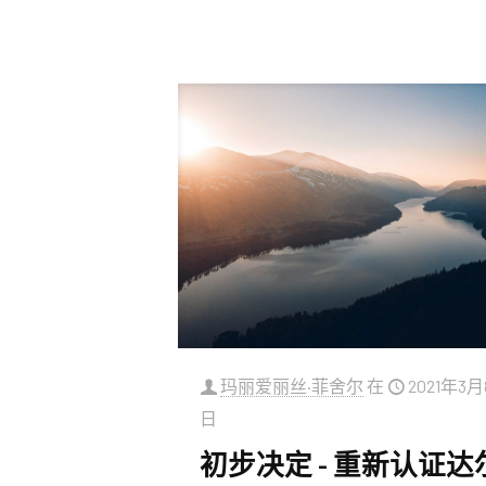
玛丽爱丽丝·菲舍尔
在
2021年3月
日
初步决定 - 重新认证达