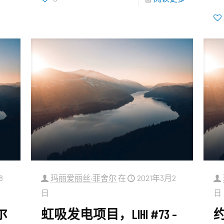
8
玛丽爱丽丝·菲舍尔
在
2021年3月2
日
日
尔
虹吸发电项目，LIHI #73 –
约