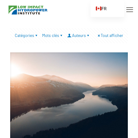
FR
EN
ES
Catégories
Mots clés
Auteurs
Tout afficher
ZH
ZH_CN