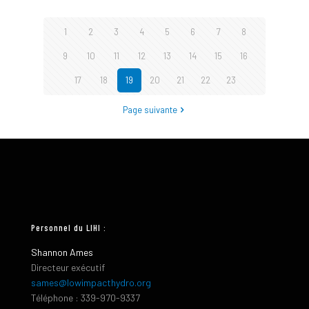
1
2
3
4
5
6
7
8
9
10
11
12
13
14
15
16
17
18
19
20
21
22
23
Page suivante
Personnel du LIHI :
Shannon Ames
Directeur exécutif
sames@lowimpacthydro.org
Téléphone : 339-970-9337