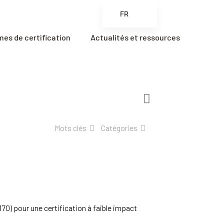
FR
EN
es de certification
Actualités et ressources
ES
ZH
ZH_CN
Mots clés
Catégories
70) pour une certification à faible impact