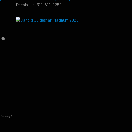
Téléphone : 314-610-4254
PMB
9
 réservés