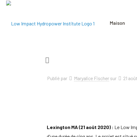
Maison
Publié par
Maryalice Fischer
sur
21 aoû
Lexington MA (21 août 2020) :
Le Low Impa
d'une durée de cinq ans. Le projet est situé 