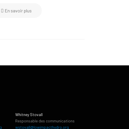
En savoir plus
Whitney Stovall
Responsable des communications
g
wstovall@lowimpacthydro.org