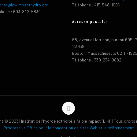
cher@lowimpacthydro.org
Téléphone : 415-548-1006
phone : 603-842-5834
Adresse postale:
68, avenue Harrison, bureau 605, 
113938
Boston, Massachusetts 02111-192
Téléphone : 339-234-9882
t © 2023 | Institut de l'hydroélectricité à faible impact (LIHI) | Tous droits
Progressive Office pour la conception de sites Web et le référencement