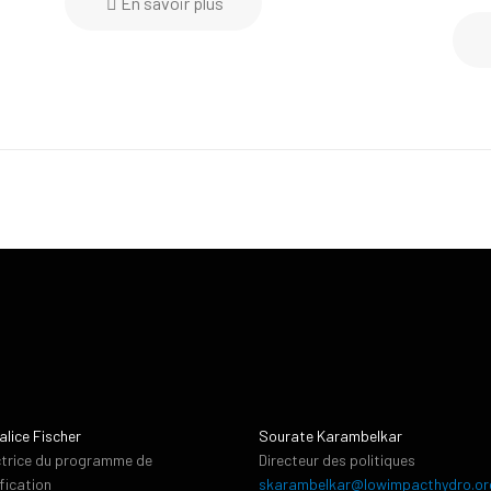
En savoir plus
alice Fischer
Sourate Karambelkar
ctrice du programme de
Directeur des politiques
ification
skarambelkar@lowimpacthydro.or