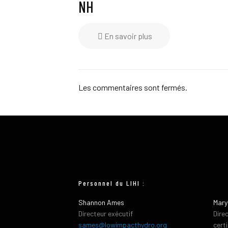
NH
En savoir plus
Les commentaires sont fermés.
Personnel du LIHI :
Shannon Ames
Mary
Directeur exécutif
Dire
sames@lowimpacthydro.org
cert