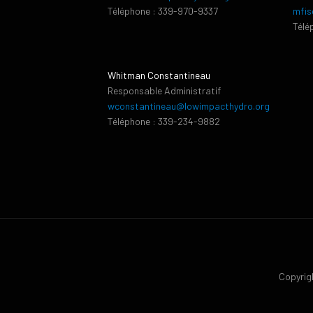
Téléphone : 339-970-9337
mfis
Télé
Whitman Constantineau
Responsable Administratif
wconstantineau@lowimpacthydro.org
Téléphone : 339-234-9882
Copyrigh