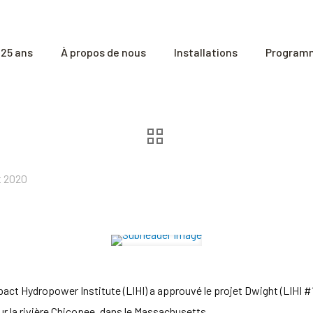
25 ans
À propos de nous
Installations
Programm
t 2020
ct Hydropower Institute (LIHI) a approuvé le projet Dwight (LIHI #1
sur la rivière Chicopee, dans le Massachusetts.