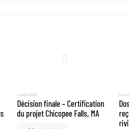
2 juillet 2026
9 juin
Décision finale – Certification
Dos
rs
du projet Chicopee Falls, MA
reç
riv