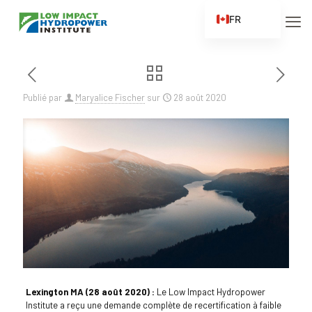
FR
EN
ES
ZH
Publié par
Maryalice Fischer
sur
28 août 2020
ZH_CN
Lexington MA (28 août 2020) :
Le Low Impact Hydropower
Institute a reçu une demande complète de recertification à faible