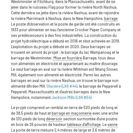
Westminster et Fitchburg, dans le Massachusetts, avant de se
jeter dans le ruisseau Flag pour former la rivière North Nashua.
Cette dernière se jette dans la rivière Nashua, avant de rejoindre
la rivière Merrimack à Nashua, dans le New Hampshire.
barrage
Le poste d'observation et le poste de garde ont été construits en
1933 pour alimenter en eau l'ancienne Crocker Paper Company et
ses prédécesseurs à des fins industrielles. La construction du
projet hydroélectrique a débuté en 2016 et s'est achevée en 2019.
L'exploitation du projet a débuté en 2020. Deux barrages se
trouvent en amont du projet : le barrage du lac Wampanoag et le
barrage de Westminster.
Mise en fourrière
Barrage, tous deux
non alimentés en électricité et appartenant au maître d'ouvrage.
Le seul barrage en aval sur la rivière Whitman est l'étang Snows
Mill, également non alimenté en électricité. Parmi les autres
barrages en aval sur la rivière Nashua, on trouve le barrage non
alimenté d'Arden Mill.
Glacière (LIHI #44)
, le barrage de Pepperell à
Pepperell, Massachusetts et d'autres barrages dans le New
Hampshire, notamment
Jackson Mills (LIHI #54)
.
Le projet comprend un remblai en terre de 520 pieds de long et
de 38,5 pieds de haut et
barrage en maçonnerie
avec une arche
de 120 pieds de long
déversoir
section surmontée d'une poutre
en bois de 26 pouces de hauteur
tableaux d'affichage
. Le
vanne
La porte de terre mesure 2,4 mètres de large et 3,6 mètres de