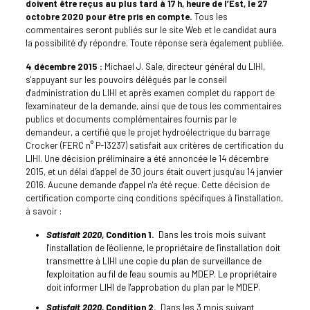
doivent être reçus au plus tard à 17 h, heure de l’Est, le 27
octobre 2020 pour être pris en compte.
Tous les
commentaires seront publiés sur le site Web et le candidat aura
la possibilité d'y répondre. Toute réponse sera également publiée.
4 décembre 2015 :
Michael J. Sale, directeur général du LIHI,
s'appuyant sur les pouvoirs délégués par le conseil
d'administration du LIHI et après examen complet du rapport de
l'examinateur de la demande, ainsi que de tous les commentaires
publics et documents complémentaires fournis par le
demandeur, a certifié que le projet hydroélectrique du barrage
Crocker (FERC n° P-13237) satisfait aux critères de certification du
LIHI. Une décision préliminaire a été annoncée le 14 décembre
2015, et un délai d'appel de 30 jours était ouvert jusqu'au 14 janvier
2016. Aucune demande d'appel n'a été reçue. Cette décision de
certification comporte cinq conditions spécifiques à l'installation,
à savoir :
Satisfait 2020
, Condition 1.
Dans les trois mois suivant
l'installation de l'éolienne, le propriétaire de l'installation doit
transmettre à LIHI une copie du plan de surveillance de
l'exploitation au fil de l'eau soumis au MDEP. Le propriétaire
doit informer LIHI de l'approbation du plan par le MDEP.
Satisfait 2020
, Condition 2.
Dans les 3 mois suivant