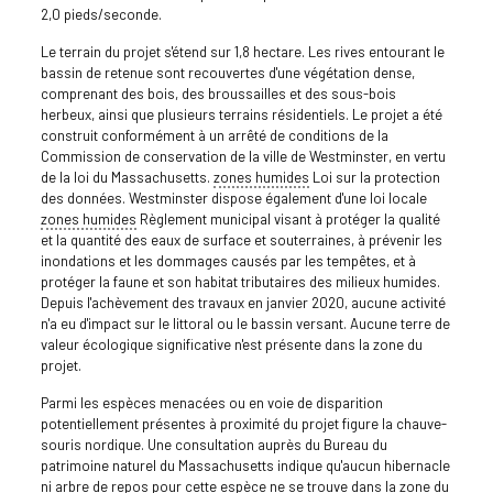
2,0 pieds/seconde.
Le terrain du projet s'étend sur 1,8 hectare. Les rives entourant le
bassin de retenue sont recouvertes d'une végétation dense,
comprenant des bois, des broussailles et des sous-bois
herbeux, ainsi que plusieurs terrains résidentiels. Le projet a été
construit conformément à un arrêté de conditions de la
Commission de conservation de la ville de Westminster, en vertu
de la loi du Massachusetts.
zones humides
Loi sur la protection
des données. Westminster dispose également d'une loi locale
zones humides
Règlement municipal visant à protéger la qualité
et la quantité des eaux de surface et souterraines, à prévenir les
inondations et les dommages causés par les tempêtes, et à
protéger la faune et son habitat tributaires des milieux humides.
Depuis l'achèvement des travaux en janvier 2020, aucune activité
n'a eu d'impact sur le littoral ou le bassin versant. Aucune terre de
valeur écologique significative n'est présente dans la zone du
projet.
Parmi les espèces menacées ou en voie de disparition
potentiellement présentes à proximité du projet figure la chauve-
souris nordique. Une consultation auprès du Bureau du
patrimoine naturel du Massachusetts indique qu'aucun hibernacle
ni arbre de repos pour cette espèce ne se trouve dans la zone du