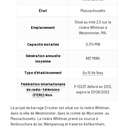
État
Massachusetts
Situé au mile 2,5 sur la
Emplacement
rivière Whitman à
Westminster, MA.
Capacité installée
0,174 MW
Génération annuelle
887 MWh
moyenne
Type d'établissement
Au fil de l'eau
Fédération internationale
P-13237 délivré en 2012,
de radio-télévision
expire le 31/08/2052
(FERC)
Non.
Le projet de barrage Crocker est situé sur la rivière Whitman,
dans la ville de Westminster, dans le comté de Worcester, au
Massachusetts. La rivière Whitman prend sa source à
l'embouchure du lac Wampanoag et traverse Ashburnham,