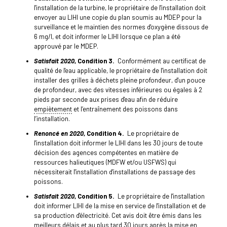
l'installation de la turbine, le propriétaire de l'installation doit
envoyer au LIHI une copie du plan soumis au MDEP pour la
surveillance et le maintien des normes d'oxygène dissous de
6 mg/l, et doit informer le LIHI lorsque ce plan a été
approuvé par le MDEP.
Satisfait 2020
, Condition 3.
Conformément au certificat de
qualité de l'eau applicable, le propriétaire de l'installation doit
installer des grilles à déchets pleine profondeur, d'un pouce
de profondeur, avec des vitesses inférieures ou égales à 2
pieds par seconde aux prises d'eau afin de réduire
empiètement
et l’entraînement des poissons dans
l’installation.
Renoncé en 2020
, Condition 4.
Le propriétaire de
l'installation doit informer le LIHI dans les 30 jours de toute
décision des agences compétentes en matière de
ressources halieutiques (MDFW et/ou USFWS) qui
nécessiterait l'installation d'installations de passage des
poissons.
Satisfait 2020
, Condition 5.
Le propriétaire de l'installation
doit informer LIHI de la mise en service de l'installation et de
sa production d'électricité. Cet avis doit être émis dans les
meilleurs délais et au plus tard 30 jours après la mise en