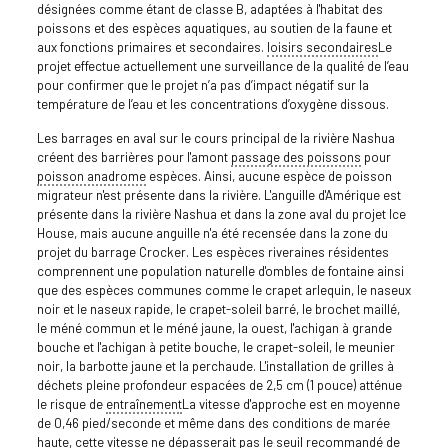
désignées comme étant de classe B, adaptées à l'habitat des
poissons et des espèces aquatiques, au soutien de la faune et
aux fonctions primaires et secondaires.
loisirs secondaires
Le
projet effectue actuellement une surveillance de la qualité de l’eau
pour confirmer que le projet n’a pas d’impact négatif sur la
température de l’eau et les concentrations d’oxygène dissous.
Les barrages en aval sur le cours principal de la rivière Nashua
créent des barrières pour l'amont
passage des poissons
pour
poisson anadrome
espèces. Ainsi, aucune espèce de poisson
migrateur n'est présente dans la rivière. L'anguille d'Amérique est
présente dans la rivière Nashua et dans la zone aval du projet Ice
House, mais aucune anguille n'a été recensée dans la zone du
projet du barrage Crocker. Les espèces riveraines résidentes
comprennent une population naturelle d'ombles de fontaine ainsi
que des espèces communes comme le crapet arlequin, le naseux
noir et le naseux rapide, le crapet-soleil barré, le brochet maillé,
le méné commun et le méné jaune, la ouest, l'achigan à grande
bouche et l'achigan à petite bouche, le crapet-soleil, le meunier
noir, la barbotte jaune et la perchaude. L'installation de grilles à
déchets pleine profondeur espacées de 2,5 cm (1 pouce) atténue
le risque de
entraînement
La vitesse d'approche est en moyenne
de 0,46 pied/seconde et même dans des conditions de marée
haute, cette vitesse ne dépasserait pas le seuil recommandé de