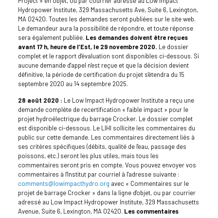
Project » en objet, ou par courrier adressé au Low Impact
Hydropower Institute, 329 Massachusetts Ave, Suite 6, Lexington,
MA 02420. Toutes les demandes seront publiées sur le site web.
Le demandeur aura la possibilité de répondre, et toute réponse
sera également publiée.
Les demandes doivent être reçues
avant 17 h, heure de l’Est, le 29 novembre 2020.
Le dossier
complet et le rapport d'évaluation sont disponibles ci-dessous. Si
aucune demande d'appel n'est reçue et que la décision devient
définitive, la période de certification du projet s'étendra du 15
septembre 2020 au 14 septembre 2025.
28 août 2020 :
Le Low Impact Hydropower Institute a reçu une
demande complète de recertification « faible impact » pour le
projet hydroélectrique du barrage Crocker. Le dossier complet
est disponible ci-dessous. Le LIHI sollicite les commentaires du
public sur cette demande. Les commentaires directement liés à
ses critères spécifiques (débits, qualité de l'eau, passage des
poissons, etc.) seront les plus utiles, mais tous les
commentaires seront pris en compte. Vous pouvez envoyer vos
commentaires à l'Institut par courriel à l'adresse suivante :
comments@lowimpacthydro.org
avec « Commentaires sur le
projet de barrage Crocker » dans la ligne d'objet, ou par courrier
adressé au Low Impact Hydropower Institute, 329 Massachusetts
Avenue, Suite 6, Lexington, MA 02420.
Les commentaires