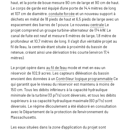
haut, et la porte de boue mesure 90 cm de large et 90 cm de haut.
Le corps de garde est équipé d'une porte de 14,4 mètres de long
et 107 cm de diamètre.
conduite forcée
et un nouveau support à
déchets en métal de 18 pieds de haut et 6,5 pieds de large avec un
espacement des barres de 1 pouce. Le nouveau
centrale
Le
projet comprend un groupe turbine-alternateur de 174 kW. Le
canal de fuite est neuf et mesure 6 mètres de large, 1,8 mètre de
profondeur et 10,7 mètres de long. Il s'agit d'un véritable projet au
fil de l'eau, la centrale étant située à proximité du bassin de
retenue, créant ainsi une dérivation très courte (environ 17,4
mètres).
Le projet opère dans
au fil de l'eau
mode et met en eau un
réservoir de 102,9 acres. Les capteurs d'élévation du bassin
envoient des données à un
Contrôleur logique programmable
Ce
qui garantit que le niveau du réservoir est maintenu à moins de
150 cm. Tous les débits inférieurs à la capacité hydraulique
minimale de la turbine (13 pi³/s) sont déversés, et tous les débits
supérieurs à sa capacité hydraulique maximale (60 pi³/s) sont
déversés. Le régime d'écoulement a été élaboré en consultation
avec le Département de la protection de l'environnement du
Massachusetts.
Les eaux situées dans la zone d'application du projet sont