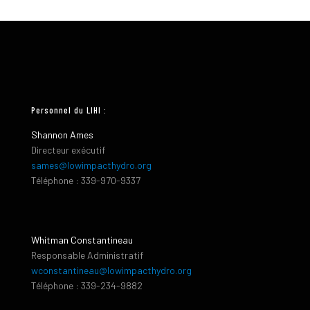
Personnel du LIHI :
Shannon Ames
Directeur exécutif
sames@lowimpacthydro.org
Téléphone : 339-970-9337
Whitman Constantineau
Responsable Administratif
wconstantineau@lowimpacthydro.org
Téléphone : 339-234-9882