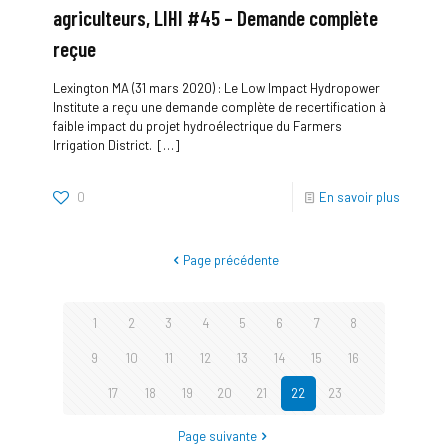
agriculteurs, LIHI #45 – Demande complète
reçue
Lexington MA (31 mars 2020) : Le Low Impact Hydropower
Institute a reçu une demande complète de recertification à
faible impact du projet hydroélectrique du Farmers
Irrigation District.
[…]
0
En savoir plus
Page précédente
1
2
3
4
5
6
7
8
9
10
11
12
13
14
15
16
17
18
19
20
21
22
23
Page suivante