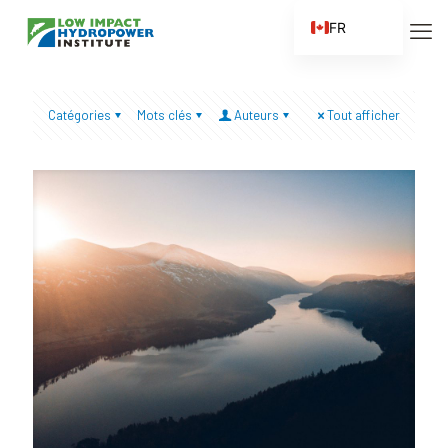
FR
EN
ES
Catégories
Mots clés
Auteurs
Tout afficher
ZH
ZH_CN